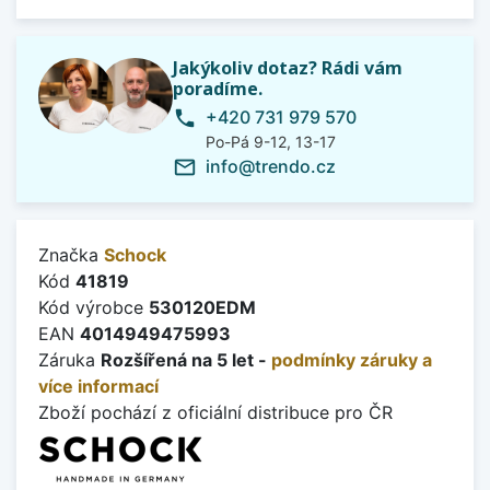
Jakýkoliv dotaz? Rádi vám
poradíme.
+420 731 979 570
phone
Po-Pá 9-12, 13-17
info@trendo.cz
mail_outline
Značka
Schock
Kód
41819
Kód výrobce
530120EDM
EAN
4014949475993
Záruka
Rozšířená na 5 let -
podmínky záruky a
více informací
Zboží pochází z oficiální distribuce pro ČR