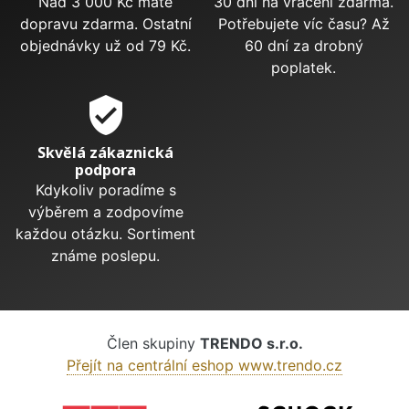
Nad 3 000 Kč máte
30 dní na vrácení zdarma.
dopravu zdarma. Ostatní
Potřebujete víc času? Až
objednávky už od 79 Kč.
60 dní za drobný
poplatek.
verified_user
Skvělá zákaznická
podpora
Kdykoliv poradíme s
výběrem a zodpovíme
každou otázku. Sortiment
známe poslepu.
Člen skupiny
TRENDO s.r.o.
Přejít na centrální eshop www.trendo.cz