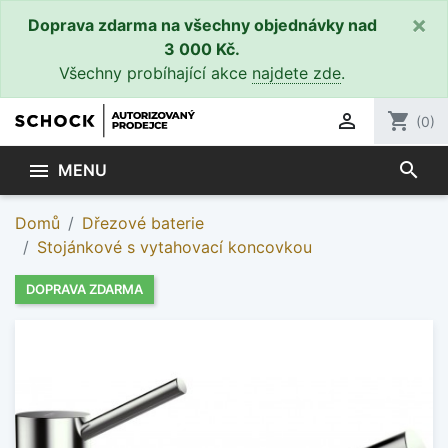
×
Doprava zdarma na všechny objednávky nad
3 000 Kč.
Všechny probíhající akce
najdete zde
.

shopping_cart
(0)
search

MENU
Domů
Dřezové baterie
Stojánkové s vytahovací koncovkou
DOPRAVA ZDARMA