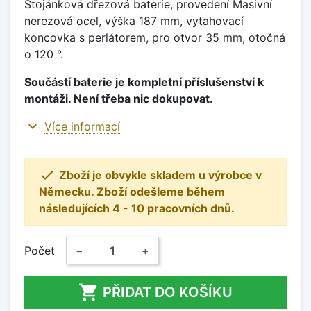
Stojánková dřezová baterie, provedení Masivní
nerezová ocel, výška 187 mm, vytahovací
koncovka s perlátorem, pro otvor 35 mm, otočná
o 120 °.
Součástí baterie je kompletní příslušenství k
montáži. Není třeba nic dokupovat.
expand_more
Více informací

Zboží je obvykle skladem u výrobce v
Německu. Zboží odešleme během
následujících 4 - 10 pracovních dnů.
Počet
−
+

PŘIDAT DO KOŠÍKU