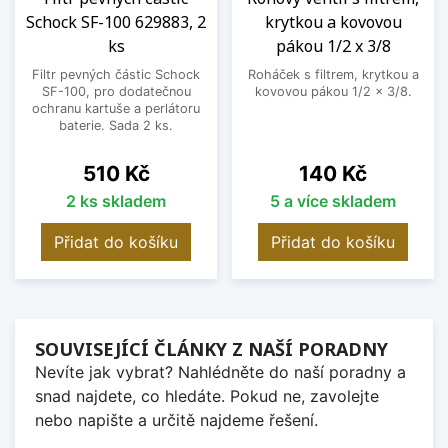
Schock SF-100 629883, 2
krytkou a kovovou
ks
pákou 1/2 x 3/8
Filtr pevných částic Schock
Roháček s filtrem, krytkou a
SF-100, pro dodatečnou
kovovou pákou 1/2 x 3/8.
ochranu kartuše a perlátoru
baterie. Sada 2 ks.
Cena
Cena
510 Kč
140 Kč
2 ks skladem
5 a více skladem
Přidat do košíku
Přidat do košíku
SOUVISEJÍCÍ ČLÁNKY Z NAŠÍ PORADNY
Nevíte jak vybrat? Nahlédněte do naší poradny a
snad najdete, co hledáte. Pokud ne, zavolejte
nebo napište a určitě najdeme řešení.