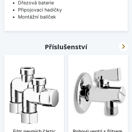
Dřezová baterie
Připojovací hadičky
Montážní balíček

Příslušenství
Filtr pevných částic
Rohový ventil s filtrem,