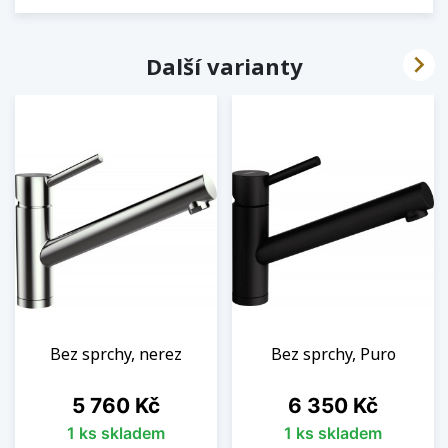

Další varianty
Bez sprchy, nerez
Bez sprchy, Puro
Cena
Cena
5 760 Kč
6 350 Kč
1 ks skladem
1 ks skladem