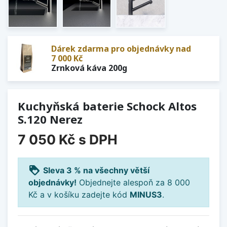
Dárek zdarma pro objednávky nad
7 000 Kč
Zrnková káva 200g
Kuchyňská baterie Schock Altos
S.120 Nerez
7 050 Kč
s DPH
loyalty
Sleva 3 % na všechny větší
objednávky!
Objednejte alespoň za 8 000
Kč a v košíku zadejte kód
MINUS3
.