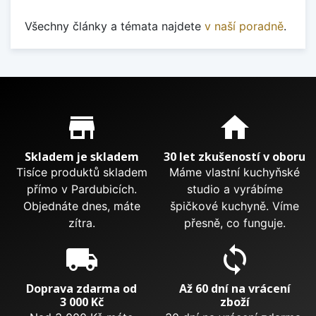
Všechny články a témata najdete
v naší poradně
.
Proč nakupovat u nás?
store_mall_directory
home
Skladem je skladem
30 let zkušeností v oboru
Tisíce produktů skladem
Máme vlastní kuchyňské
přímo v Pardubicích.
studio a vyrábíme
Objednáte dnes, máte
špičkové kuchyně. Víme
zítra.
přesně, co funguje.
local_shipping
sync
Doprava zdarma od
Až 60 dní na vrácení
3 000 Kč
zboží