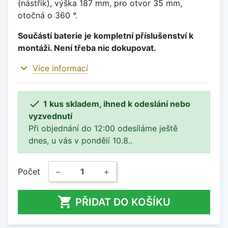
(nástřik), výška 187 mm, pro otvor 35 mm,
otočná o 360 °.
Součástí baterie je kompletní příslušenství k
montáži. Není třeba nic dokupovat.
expand_more
Více informací

1 kus skladem, ihned k odeslání nebo
vyzvednutí
Při objednání do 12:00 odesíláme ještě
dnes, u vás v pondělí 10.8..
Počet
−
+

PŘIDAT DO KOŠÍKU