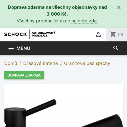
×
Doprava zdarma na všechny objednávky nad
3 000 Kč.
Všechny probíhající akce
najdete zde
.

shopping_cart
(0)
search

MENU
Domů
Dřezové baterie
Granitové bez sprchy
DOPRAVA ZDARMA