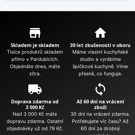
Proč nakupovat u nás?
store_mall_directory
home
Skladem je skladem
30 let zkušeností v oboru
Tisíce produktů skladem
Máme vlastní kuchyňské
přímo v Pardubicích.
studio a vyrábíme
Objednáte dnes, máte
špičkové kuchyně. Víme
zítra.
přesně, co funguje.
local_shipping
sync
Doprava zdarma od
Až 60 dní na vrácení
3 000 Kč
zboží
Nad 3 000 Kč máte
30 dní na vrácení zdarma.
dopravu zdarma. Ostatní
Potřebujete víc času? Až
objednávky už od 79 Kč.
60 dní za drobný