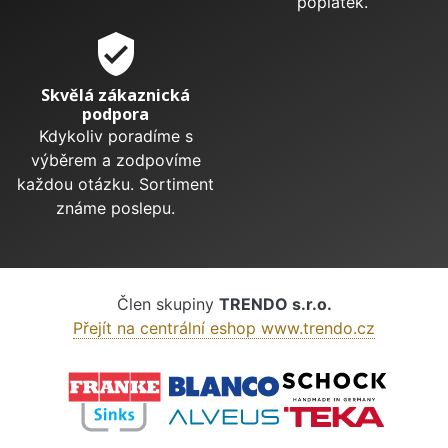
poplatek.
verified_user
Skvělá zákaznická
podpora
Kdykoliv poradíme s
výběrem a zodpovíme
každou otázku. Sortiment
známe poslepu.
Člen skupiny
TRENDO s.r.o.
Přejít na centrální eshop www.trendo.cz