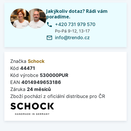
Jakýkoliv dotaz? Rádi vám
poradíme.
+420 731 979 570
phone
Po-Pá 9-12, 13-17
info@trendo.cz
mail_outline
Značka
Schock
Kód
44471
Kód výrobce
530000PUR
EAN
4014949653186
Záruka
24 měsíců
Zboží pochází z oficiální distribuce pro ČR