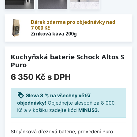
Dárek zdarma pro objednávky nad
7 000 Kč
Zrnková káva 200g
Kuchyňská baterie Schock Altos S
Puro
6 350 Kč
s DPH
loyalty
Sleva 3 % na všechny větší
objednávky!
Objednejte alespoň za 8 000
Kč a v košíku zadejte kód
MINUS3
.
Stojánková dřezová baterie, provedení Puro