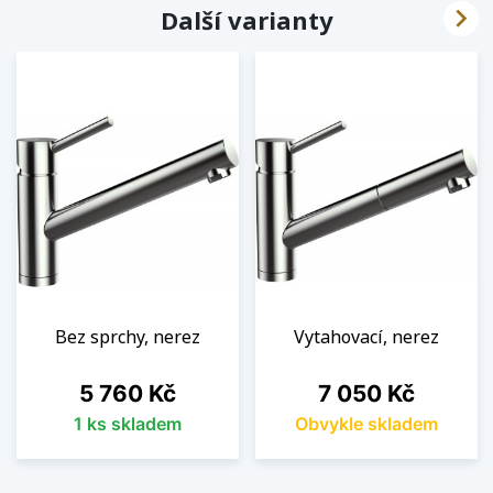

Další varianty
Bez sprchy, nerez
Vytahovací, nerez
Cena
Cena
5 760 Kč
7 050 Kč
1 ks skladem
Obvykle skladem