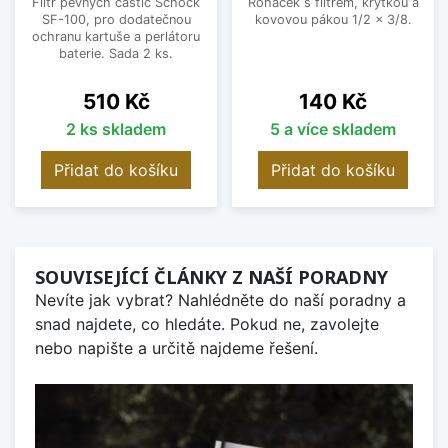
Filtr pevných částic Schock
Roháček s filtrem, krytkou a
SF-100, pro dodatečnou
kovovou pákou 1/2 x 3/8.
ochranu kartuše a perlátoru
baterie. Sada 2 ks.
Cena
Cena
510 Kč
140 Kč
2 ks skladem
5 a více skladem
Přidat do košíku
Přidat do košíku
SOUVISEJÍCÍ ČLÁNKY Z NAŠÍ PORADNY
Nevíte jak vybrat? Nahlédněte do naší poradny a
snad najdete, co hledáte. Pokud ne, zavolejte
nebo napište a určitě najdeme řešení.