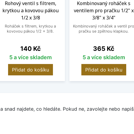
Rohový ventil s filtrem,
Kombinovaný roháček s
krytkou a kovovou pákou
ventilem pro pračku 1/2" x
1/2 x 3/8
3/8" x 3/4"
Roháček s filtrem, krytkou a
Kombinovaný roháček a ventil pr
kovovou pákou 1/2 x 3/8.
pračku se zpětnou klapkou.
Cena
Cena
140 Kč
365 Kč
5 a více skladem
5 a více skladem
Přidat do košíku
Přidat do košíku
a snad najdete, co hledáte. Pokud ne, zavolejte nebo napišt