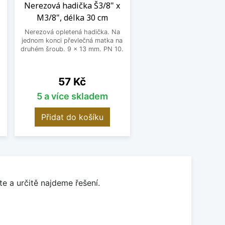
Nerezová hadička Š3/8" x
M3/8", délka 30 cm
Nerezová opletená hadička. Na
jednom konci převlečná matka na
o
druhém šroub. 9 x 13 mm. PN 10.
Cena
57 Kč
5 a více skladem
Přidat do košíku
e a určitě najdeme řešení.