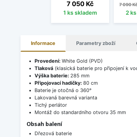
Cena
Běžná 
7 050 Kč
7 090 K
1 ks skladem
2 k
Informace
Parametry zboží
Provedení:
White Gold (PVD)
Tlaková
(klasická baterie pro připojení k v
Výška baterie:
285 mm
Připojovací hadičky:
80 cm
Baterie je otočná o 360°
Lakovaná barevná varianta
Tichý perlátor
Montáž do standardního otvoru 35 mm
Obsah balení
Dřezová baterie