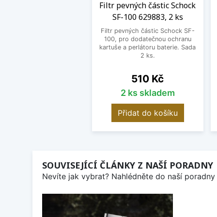
Filtr pevných částic Schock
SF-100 629883, 2 ks
Filtr pevných částic Schock SF-
100, pro dodatečnou ochranu
kartuše a perlátoru baterie. Sada
2 ks.
Cena
510 Kč
2 ks skladem
Přidat do košíku
SOUVISEJÍCÍ ČLÁNKY Z NAŠÍ PORADNY
Nevíte jak vybrat? Nahlédněte do naší poradny 