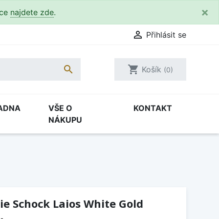
×
kce
najdete zde
.

Přihlásit se

shopping_cart
Košík
(0)
ADNA
VŠE O
KONTAKT
NÁKUPU
e Schock Laios White Gold