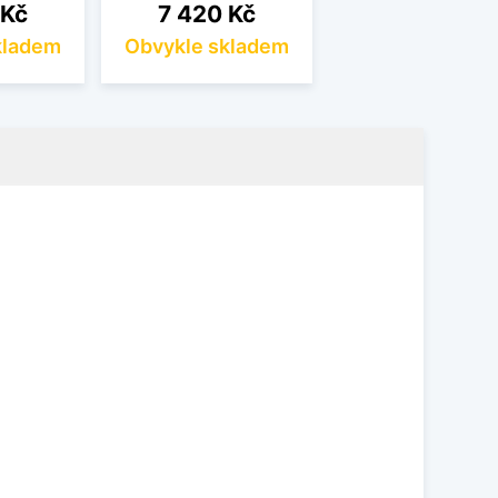
Cena
 Kč
7 420 Kč
kladem
Obvykle skladem