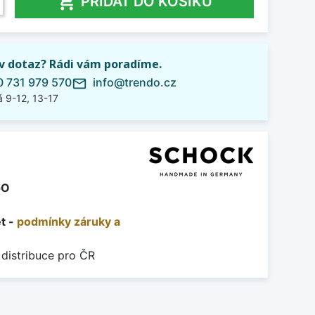

PŘIDAT DO KOŠÍKU
iv dotaz? Rádi vám poradíme.
 731 979 570
info@trendo.cz
mail_outline
 9-12, 13-17
GO
et -
podmínky záruky a
 distribuce pro ČR