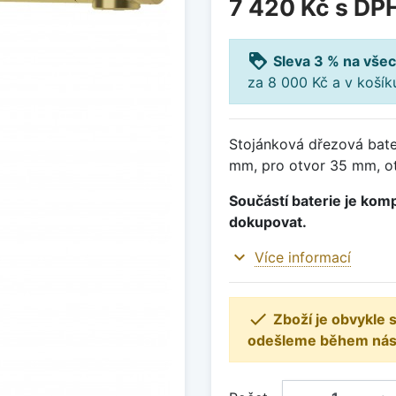
7 420 Kč
s DP
loyalty
Sleva 3 % na všec
za 8 000 Kč a v koší
Stojánková dřezová bate
mm, pro otvor 35 mm, ot
Součástí baterie je komp
dokupovat.
expand_more
Více informací

Zboží je obvykle
odešleme během násle