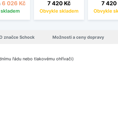
cena
Cena
Cena
Cena
6 026 Kč
7 420 Kč
7 420
č
s skladem
Obvykle skladem
Obvykle s
O značce Schock
Možnosti a ceny dopravy
odnímu řádu nebo tlakovému ohřívači)