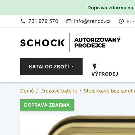
Doprava zdarma na 
731 979 570
info@trendo.cz
Po-
phone
mail_outline
access_time
flash_on
KATALOG ZBOŽÍ
VÝPRODEJ
Domů
Dřezové baterie
Stojánkové bez sprch
DOPRAVA ZDARMA