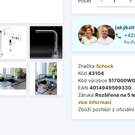
Počet
−
+
Jakýkol
+420
phone
Po-Pá
Značka
Schock
Kód
43104
Kód výrobce
517000W
EAN
4014949599330
Záruka
Rozšířená na 5 l
více informací
Zboží pochází z oficiální