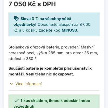
7 050 Kč
s DPH
loyalty
Sleva 3 % na všechny větší
objednávky!
Objednejte alespoň za 8 000
Kč a v košíku zadejte kód
MINUS3
.
Stojánková dřezová baterie, provedení Masivní
nerezová ocel, výška 285 mm, pro otvor 35 mm,
otočná o 360 °.
Součástí baterie je kompletní příslušenství k
montáži. Není třeba nic dokupovat.
expand_more
Více informací

1 kus skladem, ihned k odeslání nebo
vyzvednutí