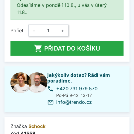
Odesíláme v pondělí 10.8., u vás v úterý
11.8..
Počet
−
+

PŘIDAT DO KOŠÍKU
Jakýkoliv dotaz? Rádi vám
poradíme.
+420 731 979 570
phone
Po-Pá 9-12, 13-17
info@trendo.cz
mail_outline
Značka
Schock
Kód
41558