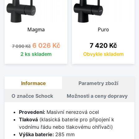
Magma
Puro
Běžná cena
Cena
Cena
6 026 Kč
7 420 Kč
7 090 Kč
2 ks skladem
Obvykle skladem
Informace
Parametry zboží
O značce Schock
Možnosti a ceny dopravy
Provedení:
Masivní nerezová ocel
Tlaková
(klasická baterie pro připojení k
vodnímu řádu nebo tlakovému ohřívači)
Výška baterie:
285 mm