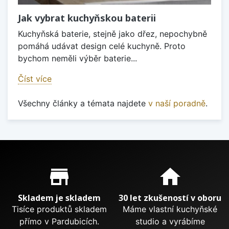
Jak vybrat kuchyňskou baterii
Kuchyňská baterie, stejně jako dřez, nepochybně
pomáhá udávat design celé kuchyně. Proto
bychom neměli výběr baterie...
Číst více
Všechny články a témata najdete
v naší poradně
.
Proč nakupovat u nás?
store_mall_directory
home
Skladem je skladem
30 let zkušeností v oboru
Tisíce produktů skladem
Máme vlastní kuchyňské
přímo v Pardubicích.
studio a vyrábíme