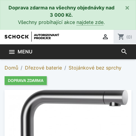
×
Doprava zdarma na všechny objednávky nad
3 000 Kč.
Všechny probíhající akce
najdete zde
.

shopping_cart
(0)
search

MENU
Domů
Dřezové baterie
Stojánkové bez sprchy
DOPRAVA ZDARMA