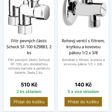
Filtr pevných částic
Rohový ventil s filtrem,
Schock SF-100 629883, 2
krytkou a kovovou
ks
pákou 1/2 x 3/8
Filtr pevných částic Schock
Roháček s filtrem, krytkou a
SF-100, pro dodatečnou
kovovou pákou 1/2 x 3/8.
ochranu kartuše a perlátoru
baterie. Sada 2 ks.
Cena
Cena
510 Kč
140 Kč
2 ks skladem
5 a více skladem
Přidat do košíku
Přidat do košíku