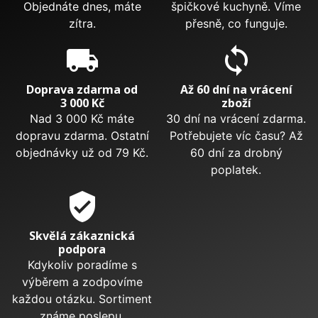
Objednáte dnes, máte
špičkové kuchyně. Víme
zítra.
přesně, co funguje.
local_shipping
sync
Doprava zdarma od
Až 60 dní na vrácení
3 000 Kč
zboží
Nad 3 000 Kč máte
30 dní na vrácení zdarma.
dopravu zdarma. Ostatní
Potřebujete víc času? Až
objednávky už od 79 Kč.
60 dní za drobný
poplatek.
verified_user
Skvělá zákaznická
podpora
Kdykoliv poradíme s
výběrem a zodpovíme
každou otázku. Sortiment
známe poslepu.