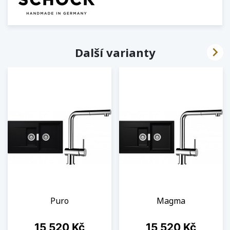

Další varianty
Puro
Magma
Cena
Cena
15 520 Kč
15 520 Kč