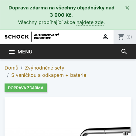
×
Doprava zdarma na všechny objednávky nad
3 000 Kč.
Všechny probíhající akce
najdete zde
.

shopping_cart
(0)
search

MENU
Domů
Zvýhodněné sety
S vaničkou a odkapem + baterie
DOPRAVA ZDARMA