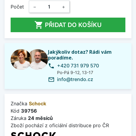
Počet
−
+

PŘIDAT DO KOŠÍKU
Jakýkoliv dotaz? Rádi vám
poradíme.
+420 731 979 570
phone
Po-Pá 9-12, 13-17
info@trendo.cz
mail_outline
Značka
Schock
Kód
39756
Záruka
24 měsíců
Zboží pochází z oficiální distribuce pro ČR