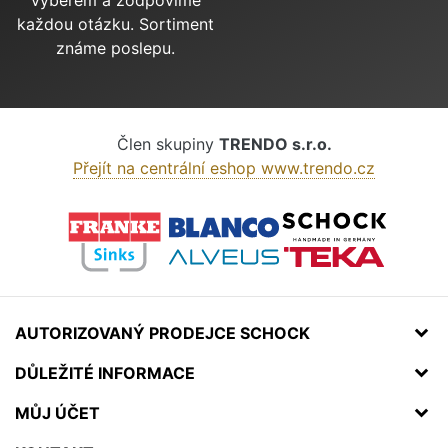
výběrem a zodpovíme
každou otázku. Sortiment
známe poslepu.
Člen skupiny
TRENDO s.r.o.
Přejít na centrální eshop www.trendo.cz
AUTORIZOVANÝ PRODEJCE SCHOCK
DŮLEŽITÉ INFORMACE
MŮJ ÚČET