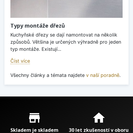
Typy montáže dřezů
Kuchyňské dřezy se dají namontovat na několik
způsobů. Většina je určených výhradně pro jeden
typ montáže. Existují...
Číst více
Všechny články a témata najdete
v naší poradně
.
Proč nakupovat u nás?
store_mall_directory
home
Skladem je skladem
30 let zkušeností v oboru