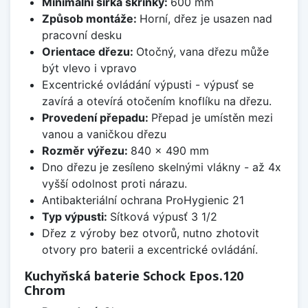
Minimální šířka skříňky:
600 mm
Způsob montáže:
Horní, dřez je usazen nad
pracovní desku
Orientace dřezu:
Otočný, vana dřezu může
být vlevo i vpravo
Excentrické ovládání výpusti - výpusť se
zavírá a otevírá otočením knoflíku na dřezu.
Provedení přepadu:
Přepad je umístěn mezi
vanou a vaničkou dřezu
Rozměr výřezu:
840 x 490 mm
Dno dřezu je zesíleno skelnými vlákny - až 4x
vyšší odolnost proti nárazu.
Antibakteriální ochrana ProHygienic 21
Typ výpusti:
Sítková výpusť 3 1/2
Dřez z výroby bez otvorů, nutno zhotovit
otvory pro baterii a excentrické ovládání.
Kuchyňská baterie Schock Epos.120
Chrom