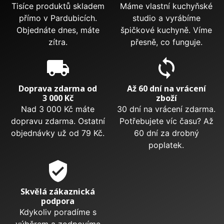
Tisíce produktů skladem
Máme vlastní kuchyňské
přímo v Pardubicích.
studio a vyrábíme
Objednáte dnes, máte
špičkové kuchyně. Víme
zítra.
přesně, co funguje.
local_shipping
sync
Doprava zdarma od
Až 60 dní na vrácení
3 000 Kč
zboží
Nad 3 000 Kč máte
30 dní na vrácení zdarma.
dopravu zdarma. Ostatní
Potřebujete víc času? Až
objednávky už od 79 Kč.
60 dní za drobný
poplatek.
verified_user
Skvělá zákaznická
podpora
Kdykoliv poradíme s