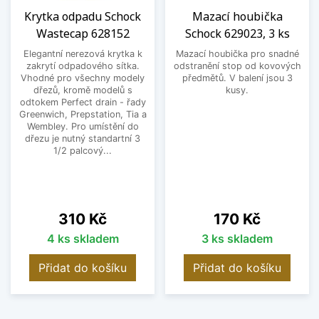
Krytka odpadu Schock
Mazací houbička
Wastecap 628152
Schock 629023, 3 ks
Elegantní nerezová krytka k
Mazací houbička pro snadné
zakrytí odpadového sítka.
odstranění stop od kovových
Vhodné pro všechny modely
předmětů. V balení jsou 3
dřezů, kromě modelů s
kusy.
odtokem Perfect drain - řady
Greenwich, Prepstation, Tia a
Wembley. Pro umístění do
dřezu je nutný standartní 3
1/2 palcový...
Cena
Cena
310 Kč
170 Kč
4 ks skladem
3 ks skladem
Přidat do košíku
Přidat do košíku