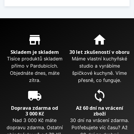
Proč nakupovat u nás?
store_mall_directory
home
Skladem je skladem
30 let zkušeností v oboru
Tisíce produktů skladem
Máme vlastní kuchyňské
přímo v Pardubicích.
studio a vyrábíme
Objednáte dnes, máte
špičkové kuchyně. Víme
zítra.
přesně, co funguje.
local_shipping
sync
Doprava zdarma od
Až 60 dní na vrácení
3 000 Kč
zboží
Nad 3 000 Kč máte
30 dní na vrácení zdarma.
dopravu zdarma. Ostatní
Potřebujete víc času? Až