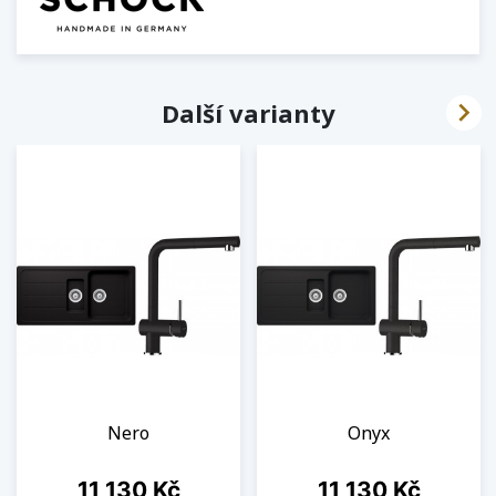

Další varianty
Nero
Onyx
Cena
Cena
11 130 Kč
11 130 Kč