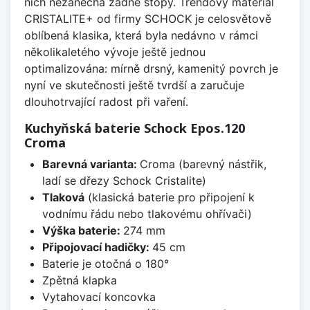
nich nezanechá žádné stopy. Trendový materiál
CRISTALITE+ od firmy SCHOCK je celosvětově
oblíbená klasika, která byla nedávno v rámci
několikaletého vývoje ještě jednou
optimalizována: mírně drsný, kamenitý povrch je
nyní ve skutečnosti ještě tvrdší a zaručuje
dlouhotrvající radost při vaření.
Kuchyňská baterie Schock Epos.120
Croma
Barevná varianta:
Croma (barevný nástřik,
ladí se dřezy Schock Cristalite)
Tlaková
(klasická baterie pro připojení k
vodnímu řádu nebo tlakovému ohřívači)
Výška baterie:
274 mm
Připojovací hadičky:
45 cm
Baterie je otočná o 180°
Zpětná klapka
Vytahovací koncovka