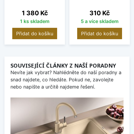
Cena
Cena
1 380 Kč
310 Kč
1 ks skladem
5 a více skladem
Přidat do košíku
Přidat do košíku
SOUVISEJÍCÍ ČLÁNKY Z NAŠÍ PORADNY
Nevíte jak vybrat? Nahlédněte do naší poradny a
snad najdete, co hledáte. Pokud ne, zavolejte
nebo napište a určitě najdeme řešení.