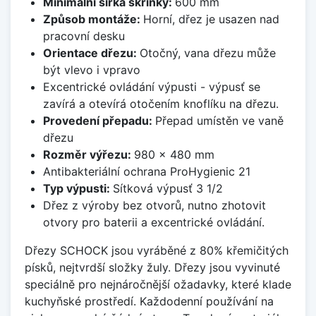
Minimální šířka skříňky:
600 mm
Způsob montáže:
Horní, dřez je usazen nad
pracovní desku
Orientace dřezu:
Otočný, vana dřezu může
být vlevo i vpravo
Excentrické ovládání výpusti - výpusť se
zavírá a otevírá otočením knoflíku na dřezu.
Provedení přepadu:
Přepad umístěn ve vaně
dřezu
Rozměr výřezu:
980 x 480 mm
Antibakteriální ochrana ProHygienic 21
Typ výpusti:
Sítková výpusť 3 1/2
Dřez z výroby bez otvorů, nutno zhotovit
otvory pro baterii a excentrické ovládání.
Dřezy SCHOCK jsou vyráběné z 80% křemičitých
písků, nejtvrdší složky žuly. Dřezy jsou vyvinuté
speciálně pro nejnáročnější ožadavky, které klade
kuchyňské prostředí. Každodenní používání na