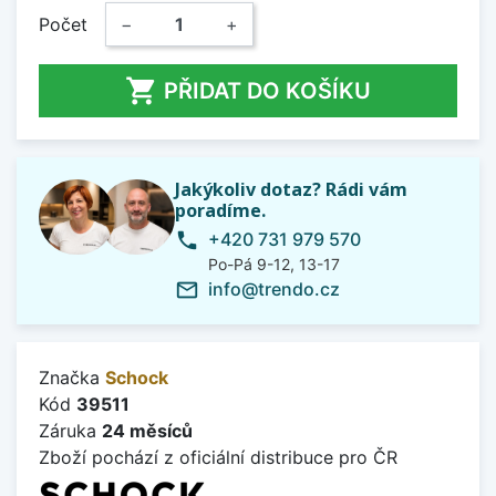
Počet
−
+

PŘIDAT DO KOŠÍKU
Jakýkoliv dotaz? Rádi vám
poradíme.
+420 731 979 570
phone
Po-Pá 9-12, 13-17
info@trendo.cz
mail_outline
Značka
Schock
Kód
39511
Záruka
24 měsíců
Zboží pochází z oficiální distribuce pro ČR