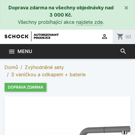
×
Doprava zdarma na všechny objednávky nad
3 000 Kč.
Všechny probíhající akce
najdete zde
.

shopping_cart
(0)
search

MENU
Domů
Zvýhodněné sety
S vaničkou a odkapem + baterie
DOPRAVA ZDARMA