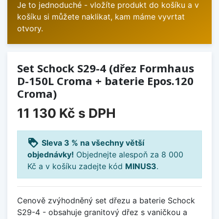
Je to jednoduché - vložíte produkt do košíku a v
košíku si můžete naklikat, kam máme vyvrtat
otvory.
Set Schock S29-4 (dřez Formhaus
D-150L Croma + baterie Epos.120
Croma)
11 130 Kč
s DPH
loyalty
Sleva 3 % na všechny větší
objednávky!
Objednejte alespoň za 8 000
Kč a v košíku zadejte kód
MINUS3
.
Cenově zvýhodněný set dřezu a baterie Schock
S29-4 - obsahuje granitový dřez s vaničkou a