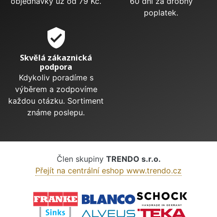
objednávky už od 79 Kč.
60 dní za drobný
poplatek.
verified_user
Skvělá zákaznická
podpora
Kdykoliv poradíme s
výběrem a zodpovíme
každou otázku. Sortiment
známe poslepu.
Člen skupiny
TRENDO s.r.o.
Přejít na centrální eshop www.trendo.cz