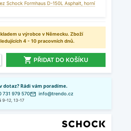
ez Schock Formhaus D-150L Asphalt, horní
 skladem u výrobce v Německu. Zboží
dujících 4 - 10 pracovních dnů.

PŘIDAT DO KOŠÍKU
iv dotaz? Rádi vám poradíme.
 731 979 570
info@trendo.cz
mail_outline
 9-12, 13-17