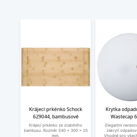
Krájecí prkénko Schock
Krytka odpad
629044, bambusové
Wastecap 
Krájecí prkénko ze stabilního
Elegantní nerezo
bambusu. Rozměr 540 x 300 x 25
zakrytí odpadov
mm.
Vhodné pro všec