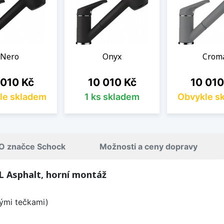
Nero
Onyx
Crom
a
Cena
Cena
 010 Kč
10 010 Kč
10 010
le skladem
1 ks skladem
Obvykle s
O značce Schock
Možnosti a ceny dopravy
 Asphalt, horní montáž
lými tečkami)