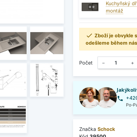
Kuchyňský dř
montáž

Zboží je obvykle
odešleme během násle
Počet
−
+
Jakýkol
+420
phone
Po-Pá
Značka
Schock
Kód
39500