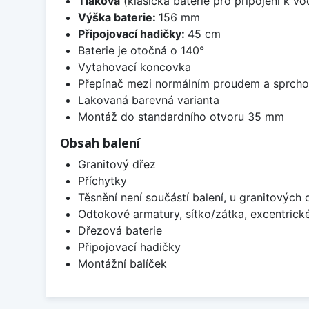
Tlaková
(klasická baterie pro připojení k v
Výška baterie:
156 mm
Připojovací hadičky:
45 cm
Baterie je otočná o 140°
Vytahovací koncovka
Přepínač mezi normálním proudem a sprch
Lakovaná barevná varianta
Montáž do standardního otvoru 35 mm
Obsah balení
Granitový dřez
Příchytky
Těsnění není součástí balení, u granitových 
Odtokové armatury, sítko/zátka, excentrick
Dřezová baterie
Připojovací hadičky
Montážní balíček