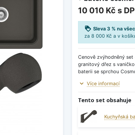
10 010 Kč
s D
loyalty
Sleva 3 % na všec
za 8 000 Kč a v koší
Cenově zvýhodněný set d
granitový dřez s vaničk
baterii se sprchou Cosmo
expand_more
Více informací
Tento set obsahuje
Kuchyňská ba