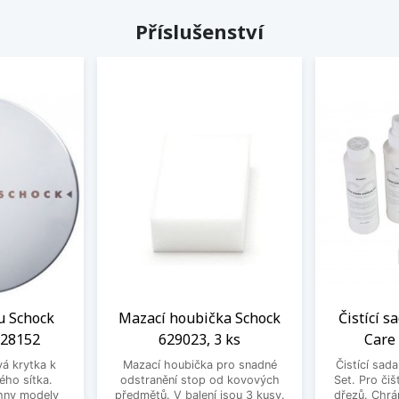
Příslušenství
u Schock
Mazací houbička Schock
Čistící s
628152
629023, 3 ks
Care
vá krytka k
Mazací houbička pro snadné
Čistící sad
ého sítka.
odstranění stop od kovových
Set. Pro čiš
hny modely
předmětů. V balení jsou 3 kusy.
dřezů. Chrá