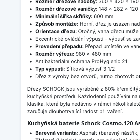
Rozměr dřezové nádoby:
360 x 420 x 19
Rozměr dřezové vaničky:
148 x 282 x 12
Minimální šířka skříňky:
600 mm
Způsob montáže:
Horní, dřez je usazen na
Orientace dřezu:
Otočný, vana dřezu může 
Excentrické ovládání výpusti - výpusť se zav
Provedení přepadu:
Přepad umístěn ve van
Rozměr výřezu:
980 x 480 mm
Antibakteriální ochrana ProHygienic 21
Typ výpusti:
Sítková výpusť 3 1/2
Dřez z výroby bez otvorů, nutno zhotovit ot
Dřezy SCHOCK jsou vyráběné z 80% křemičitých p
kuchyňské prostředí. Každodenní používání na
klasika, která byla nedávno v rámci několikalet
zaručuje dlouhotrvající radost při vaření.
Kuchyňská baterie Schock Cosmo.120 A
Barevná varianta:
Asphalt (barevný nástřik, 