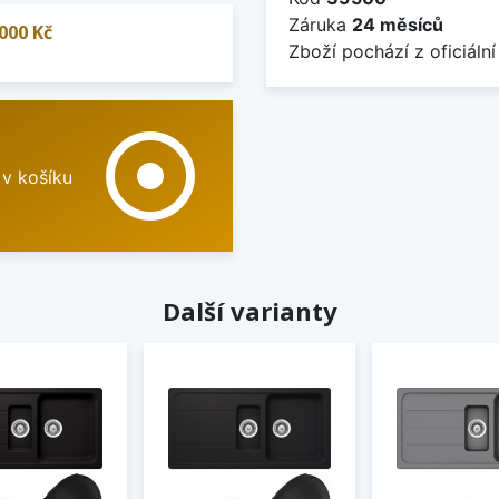
Záruka
24 měsíců
000 Kč
Zboží pochází z oficiální
adjust
 v košíku
Další varianty