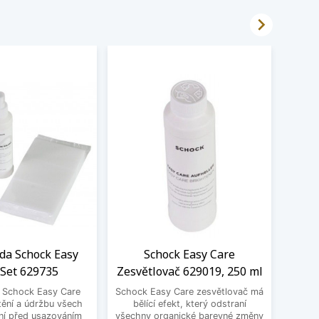

ada Schock Easy
Schock Easy Care
Filt
 Set 629735
Zesvětlovač 629019, 250 ml
S
a Schock Easy Care
Schock Easy Care zesvětlovač má
Filtr
tění a údržbu všech
bělící efekt, který odstraní
100,
ní před usazováním
všechny organické barevné změny
kartuš