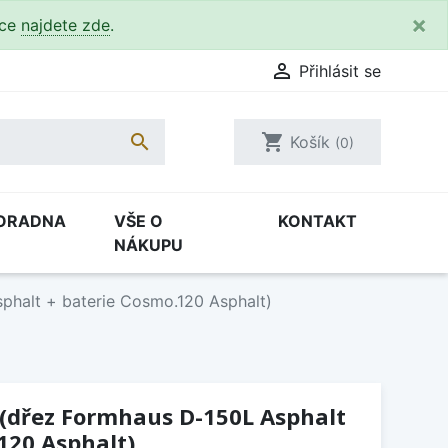
×
kce
najdete zde
.

Přihlásit se

shopping_cart
Košík
(0)
ORADNA
VŠE O
KONTAKT
NÁKUPU
phalt + baterie Cosmo.120 Asphalt)
 (dřez Formhaus D-150L Asphalt
120 Asphalt)