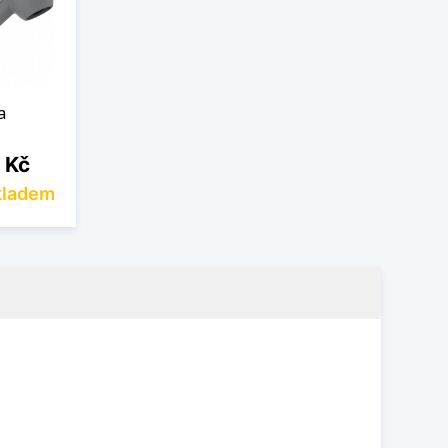
a
 Kč
kladem