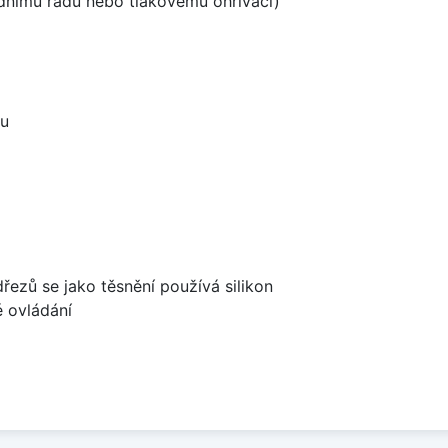
odnímu řádu nebo tlakovému ohřívači)
ou
dřezů se jako těsnění používá silikon
é ovládání