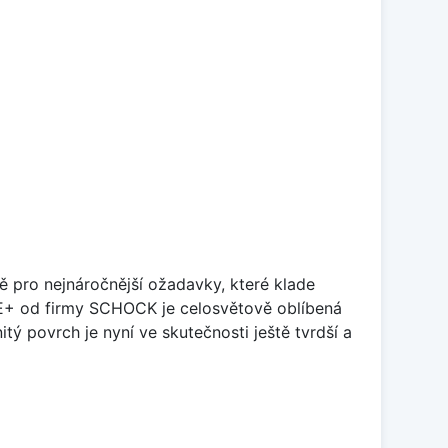
ě pro nejnáročnější ožadavky, které klade
TE+ od firmy SCHOCK je celosvětově oblíbená
tý povrch je nyní ve skutečnosti ještě tvrdší a