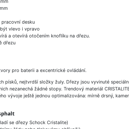
0 mm
0 mm
d pracovní desku
být vlevo i vpravo
írá a otevírá otočením knoflíku na dřezu.
ě dřezu
vory pro baterii a excentrické ovládání.
ísků, nejtvrdší složky žuly. Dřezy jsou vyvinuté speciáln
 nich nezanechá žádné stopy. Trendový materiál CRISTALI
ého vývoje ještě jednou optimalizována: mírně drsný, kameni
sphalt
ladí se dřezy Schock Cristalite)