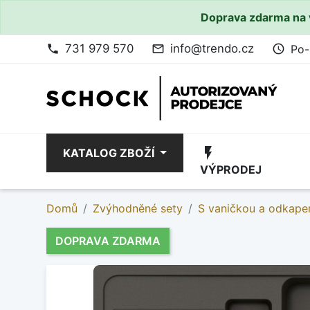
Doprava zdarma na 
731 979 570
info@trendo.cz
Po-
phone
mail_outline
access_time
flash_on
KATALOG ZBOŽÍ
VÝPRODEJ
Domů
Zvýhodněné sety
S vaničkou a odkape
DOPRAVA ZDARMA