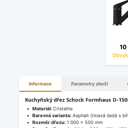
Cen
10
Obvyk
Informace
Parametry zboží
Kuchyňský dřez Schock Formhaus D-150L
Materiál:
Cristalite
Barevná varianta:
Asphalt (tmavá šedá s bí
Rozměr dřezu:
1 000 x 500 mm