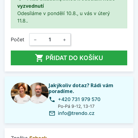
vyzvednutí
Odesíláme v pondělí 10.8., u vás v úterý
11.8..
Počet
−
+

PŘIDAT DO KOŠÍKU
Jakýkoliv dotaz? Rádi vám
poradíme.
+420 731 979 570
phone
Po-Pá 9-12, 13-17
info@trendo.cz
mail_outline
Značka
Schock