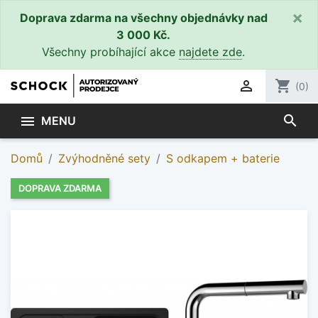
×
Doprava zdarma na všechny objednávky nad
3 000 Kč.
Všechny probíhající akce
najdete zde
.

shopping_cart
(0)
search

MENU
Domů
Zvýhodněné sety
S odkapem + baterie
DOPRAVA ZDARMA