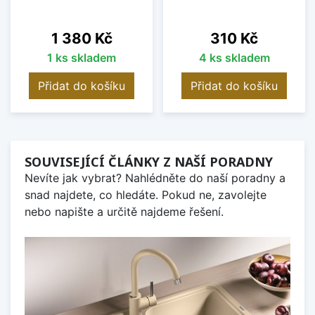
Cena
Cena
1 380 Kč
310 Kč
1 ks skladem
4 ks skladem
Přidat do košíku
Přidat do košíku
SOUVISEJÍCÍ ČLÁNKY Z NAŠÍ PORADNY
Nevíte jak vybrat? Nahlédněte do naší poradny a
snad najdete, co hledáte. Pokud ne, zavolejte
nebo napište a určitě najdeme řešení.