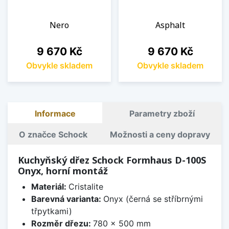
Nero
Asphalt
Cena
Cena
9 670 Kč
9 670 Kč
Obvykle skladem
Obvykle skladem
Informace
Parametry zboží
O značce Schock
Možnosti a ceny dopravy
Kuchyňský dřez Schock Formhaus D-100S
Onyx, horní montáž
Materiál:
Cristalite
Barevná varianta:
Onyx (černá se stříbrnými
třpytkami)
Rozměr dřezu:
780 x 500 mm