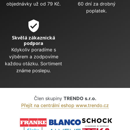
objednávky už od 79 Kč.
60 dní za drobný
poplatek.
verified_user
Skvělá zákaznická
podpora
Kdykoliv poradíme s
výběrem a zodpovíme
každou otázku. Sortiment
známe poslepu.
Člen skupiny
TRENDO s.r.o.
Přejít na centrální eshop www.trendo.cz