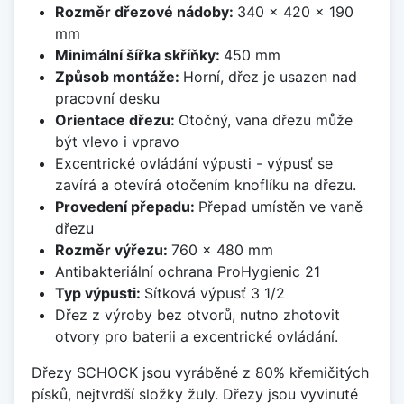
Rozměr dřezové nádoby:
340 x 420 x 190
mm
Minimální šířka skříňky:
450 mm
Způsob montáže:
Horní, dřez je usazen nad
pracovní desku
Orientace dřezu:
Otočný, vana dřezu může
být vlevo i vpravo
Excentrické ovládání výpusti - výpusť se
zavírá a otevírá otočením knoflíku na dřezu.
Provedení přepadu:
Přepad umístěn ve vaně
dřezu
Rozměr výřezu:
760 x 480 mm
Antibakteriální ochrana ProHygienic 21
Typ výpusti:
Sítková výpusť 3 1/2
Dřez z výroby bez otvorů, nutno zhotovit
otvory pro baterii a excentrické ovládání.
Dřezy SCHOCK jsou vyráběné z 80% křemičitých
písků, nejtvrdší složky žuly. Dřezy jsou vyvinuté