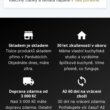
Proč nakupovat u nás?
store_mall_directory
home
Skladem je skladem
30 let zkušeností v oboru
Tisíce produktů skladem
Máme vlastní kuchyňské
přímo v Pardubicích.
studio a vyrábíme
Objednáte dnes, máte
špičkové kuchyně. Víme
zítra.
přesně, co funguje.
local_shipping
sync
Doprava zdarma od
Až 60 dní na vrácení
3 000 Kč
zboží
Nad 3 000 Kč máte
30 dní na vrácení zdarma.
dopravu zdarma. Ostatní
Potřebujete víc času? Až