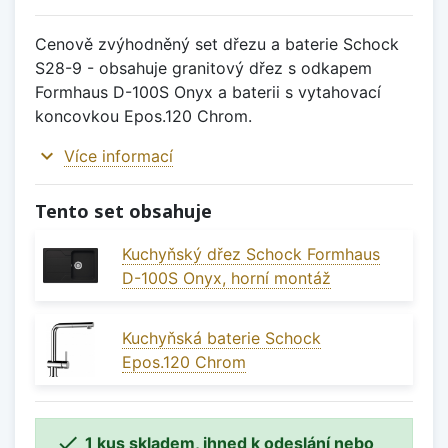
Cenově zvýhodněný set dřezu a baterie Schock
S28-9 - obsahuje granitový dřez s odkapem
Formhaus D-100S Onyx a baterii s vytahovací
koncovkou Epos.120 Chrom.
expand_more
Více informací
Tento set obsahuje
Kuchyňský dřez Schock Formhaus
D-100S Onyx, horní montáž
Kuchyňská baterie Schock
Epos.120 Chrom

1 kus skladem, ihned k odeslání nebo