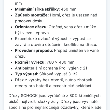
mm
Minimální šířka skříňky:
450 mm
Způsob montáže:
Horní, dřez je usazen nad
pracovní desku
Orientace dřezu:
Otočný, vana dřezu může
být vlevo i vpravo
Excentrické ovládání výpusti - výpusť se
zavírá a otevírá otočením knoflíku na dřezu.
Provedení přepadu:
Přepad umístěn ve vaně
dřezu
Rozměr výřezu:
760 x 480 mm
Antibakteriální ochrana ProHygienic 21
Typ výpusti:
Sítková výpusť 3 1/2
Dřez z výroby bez otvorů, nutno zhotovit
otvory pro baterii a excentrické ovládání.
Dřezy SCHOCK jsou vyráběné z 80% křemičitých
písků, nejtvrdší složky žuly. Dřezy jsou vyvinuté
speciálně pro nejnáročnější ožadavky, které klade