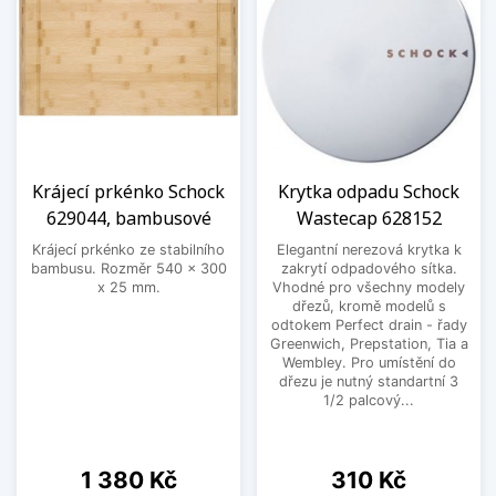
Krájecí prkénko Schock
Krytka odpadu Schock
629044, bambusové
Wastecap 628152
Krájecí prkénko ze stabilního
Elegantní nerezová krytka k
bambusu. Rozměr 540 x 300
zakrytí odpadového sítka.
x 25 mm.
Vhodné pro všechny modely
dřezů, kromě modelů s
odtokem Perfect drain - řady
Greenwich, Prepstation, Tia a
Wembley. Pro umístění do
dřezu je nutný standartní 3
1/2 palcový...
Cena
Cena
1 380 Kč
310 Kč