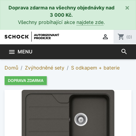
×
Doprava zdarma na všechny objednávky nad
3 000 Kč.
Všechny probíhající akce
najdete zde
.

shopping_cart
(0)
search

MENU
Domů
Zvýhodněné sety
S odkapem + baterie
DOPRAVA ZDARMA