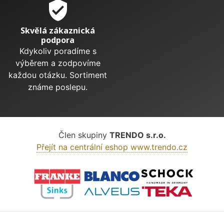
verified_user
Skvělá zákaznická
podpora
Kdykoliv poradíme s
výběrem a zodpovíme
každou otázku. Sortiment
známe poslepu.
Člen skupiny
TRENDO s.r.o.
Přejít na centrální eshop www.trendo.cz