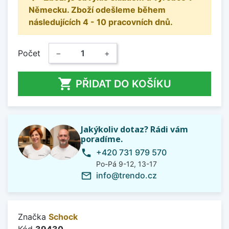
Německu. Zboží odešleme během
následujících 4 - 10 pracovních dnů.
Počet
−
+

PŘIDAT DO KOŠÍKU
Jakýkoliv dotaz? Rádi vám
poradíme.
+420 731 979 570
phone
Po-Pá 9-12, 13-17
info@trendo.cz
mail_outline
Značka
Schock
Kód
39430