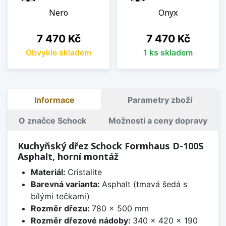
Nero
Onyx
Cena
Cena
7 470 Kč
7 470 Kč
Obvykle skladem
1 ks skladem
Informace
Parametry zboží
O značce Schock
Možnosti a ceny dopravy
Kuchyňský dřez Schock Formhaus D-100S
Asphalt, horní montáž
Materiál:
Cristalite
Barevná varianta:
Asphalt (tmavá šedá s
bílými tečkami)
Rozměr dřezu:
780 x 500 mm
Rozměr dřezové nádoby:
340 x 420 x 190