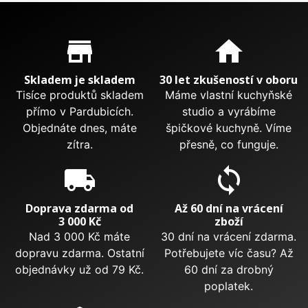
Proč nakupovat u nás?
store_mall_directory
home
Skladem je skladem
30 let zkušeností v oboru
Tisíce produktů skladem
Máme vlastní kuchyňské
přímo v Pardubicích.
studio a vyrábíme
Objednáte dnes, máte
špičkové kuchyně. Víme
zítra.
přesně, co funguje.
local_shipping
sync
Doprava zdarma od
Až 60 dní na vrácení
3 000 Kč
zboží
Nad 3 000 Kč máte
30 dní na vrácení zdarma.
dopravu zdarma. Ostatní
Potřebujete víc času? Až
objednávky už od 79 Kč.
60 dní za drobný
poplatek.