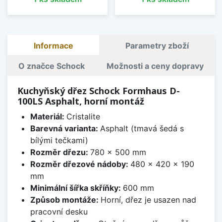
Informace
Parametry zboží
O značce Schock
Možnosti a ceny dopravy
Kuchyňský dřez Schock Formhaus D-
100LS Asphalt, horní montáž
Materiál:
Cristalite
Barevná varianta:
Asphalt (tmavá šedá s
bílými tečkami)
Rozměr dřezu:
780 x 500 mm
Rozměr dřezové nádoby:
480 x 420 x 190
mm
Minimální šířka skříňky:
600 mm
Způsob montáže:
Horní, dřez je usazen nad
pracovní desku