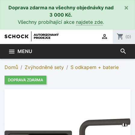
×
Doprava zdarma na všechny objednávky nad
3 000 Kč.
Všechny probíhající akce
najdete zde
.

shopping_cart
(0)
search

MENU
Domů
Zvýhodněné sety
S odkapem + baterie
DOPRAVA ZDARMA