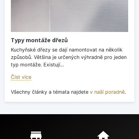
Typy montáže dřezů
Kuchyňské dřezy se dají namontovat na několik
způsobů. Většina je určených výhradně pro jeden
typ montáže. Existují...
Číst více
Všechny články a témata najdete
v naší poradně
.
Proč nakupovat u nás?
store_mall_directory
home