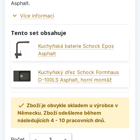
Asphalt.
expand_more
Více informací
Tento set obsahuje
Kuchyňská baterie Schock Epos
Asphalt
Kuchyňský dřez Schock Formhaus
D-100LS Asphalt, horní montáž

Zboží je obvykle skladem u výrobce v
Německu. Zboží odešleme během
následujících 4 - 10 pracovních dnů.
Počet
−
+