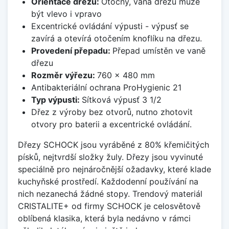
Orientace dřezu:
Otočný, vana dřezu může
být vlevo i vpravo
Excentrické ovládání výpusti - výpusť se
zavírá a otevírá otočením knoflíku na dřezu.
Provedení přepadu:
Přepad umístěn ve vaně
dřezu
Rozměr výřezu:
760 x 480 mm
Antibakteriální ochrana ProHygienic 21
Typ výpusti:
Sítková výpusť 3 1/2
Dřez z výroby bez otvorů, nutno zhotovit
otvory pro baterii a excentrické ovládání.
Dřezy SCHOCK jsou vyráběné z 80% křemičitých
písků, nejtvrdší složky žuly. Dřezy jsou vyvinuté
speciálně pro nejnáročnější ožadavky, které klade
kuchyňské prostředí. Každodenní používání na
nich nezanechá žádné stopy. Trendový materiál
CRISTALITE+ od firmy SCHOCK je celosvětově
oblíbená klasika, která byla nedávno v rámci