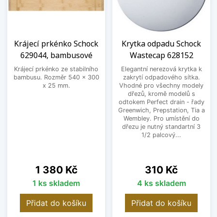
Krájecí prkénko Schock
Krytka odpadu Schock
629044, bambusové
Wastecap 628152
Krájecí prkénko ze stabilního
Elegantní nerezová krytka k
bambusu. Rozměr 540 x 300
zakrytí odpadového sítka.
x 25 mm.
Vhodné pro všechny modely
dřezů, kromě modelů s
odtokem Perfect drain - řady
Greenwich, Prepstation, Tia a
Wembley. Pro umístění do
dřezu je nutný standartní 3
1/2 palcový...
Cena
Cena
1 380 Kč
310 Kč
1 ks skladem
4 ks skladem
Přidat do košíku
Přidat do košíku