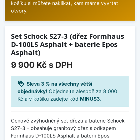
košíku si můžete naklikat, kam máme vyvrtat
otvory.
Set Schock S27-3 (dřez Formhaus
D-100LS Asphalt + baterie Epos
Asphalt)
9 900 Kč
s DPH
loyalty
Sleva 3 % na všechny větší
objednávky!
Objednejte alespoň za 8 000
Kč a v košíku zadejte kód
MINUS3
.
Cenově zvýhodněný set dřezu a baterie Schock
S27-3 - obsahuje granitový dřez s odkapem
Formhaus D-100LS Asphalt a baterii Epos