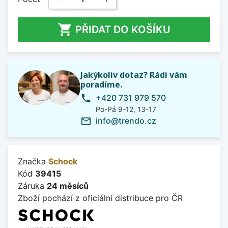

PŘIDAT DO KOŠÍKU
Jakýkoliv dotaz? Rádi vám
poradíme.
+420 731 979 570
phone
Po-Pá 9-12, 13-17
info@trendo.cz
mail_outline
Značka
Schock
Kód
39415
Záruka
24 měsíců
Zboží pochází z oficiální distribuce pro ČR