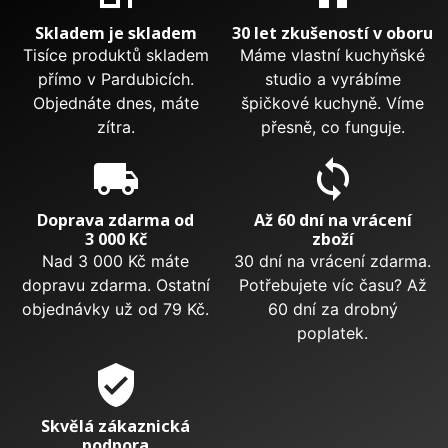
Skladem je skladem
30 let zkušeností v oboru
Tisíce produktů skladem
Máme vlastní kuchyňské
přímo v Pardubicích.
studio a vyrábíme
Objednáte dnes, máte
špičkové kuchyně. Víme
zítra.
přesně, co funguje.
local_shipping
sync
Doprava zdarma od
Až 60 dní na vrácení
3 000 Kč
zboží
Nad 3 000 Kč máte
30 dní na vrácení zdarma.
dopravu zdarma. Ostatní
Potřebujete víc času? Až
objednávky už od 79 Kč.
60 dní za drobný
poplatek.
verified_user
Skvělá zákaznická
podpora