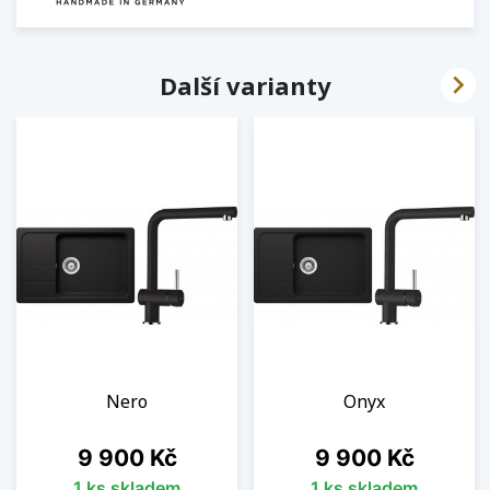

Další varianty
Nero
Onyx
Cena
Cena
9 900 Kč
9 900 Kč
1 ks skladem
1 ks skladem