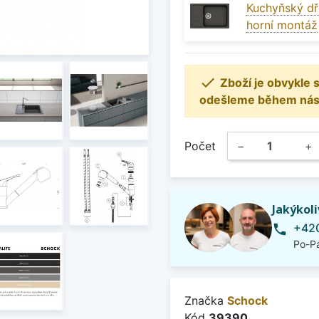
Kuchyňský dř
horní montáž

Zboží je obvykle
odešleme během násle
Počet
−
+
Jakýkol
+420
phone
Po-Pá
Značka
Schock
Kód
39390