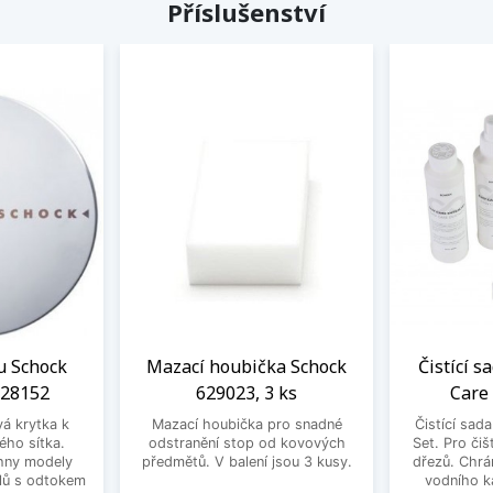
Příslušenství
u Schock
Mazací houbička Schock
Čistící s
628152
629023, 3 ks
Care
vá krytka k
Mazací houbička pro snadné
Čistící sad
ého sítka.
odstranění stop od kovových
Set. Pro čiš
hny modely
předmětů. V balení jsou 3 kusy.
dřezů. Chrá
lů s odtokem
vodního k