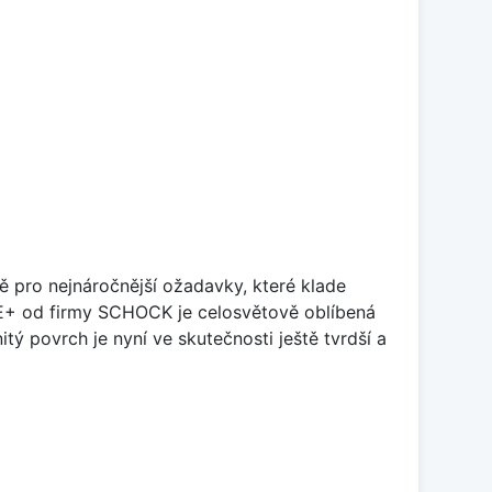
ě pro nejnáročnější ožadavky, které klade
TE+ od firmy SCHOCK je celosvětově oblíbená
tý povrch je nyní ve skutečnosti ještě tvrdší a