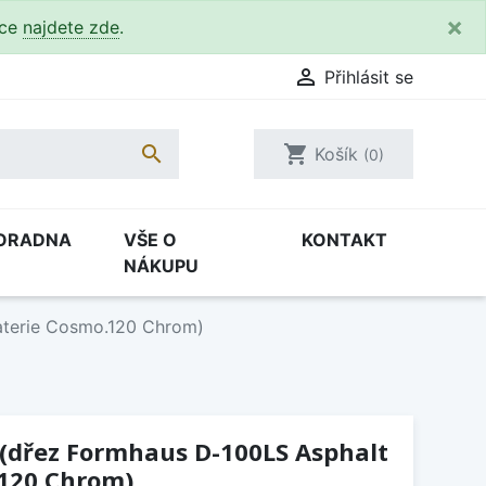
×
kce
najdete zde
.

Přihlásit se

shopping_cart
Košík
(0)
ORADNA
VŠE O
KONTAKT
NÁKUPU
aterie Cosmo.120 Chrom)
 (dřez Formhaus D-100LS Asphalt
.120 Chrom)