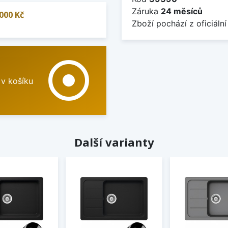
Záruka
24 měsíců
000 Kč
Zboží pochází z oficiální
adjust
 v košíku
Další varianty