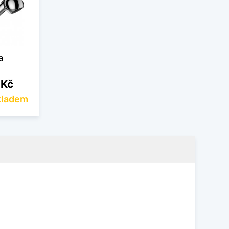
a
 Kč
kladem