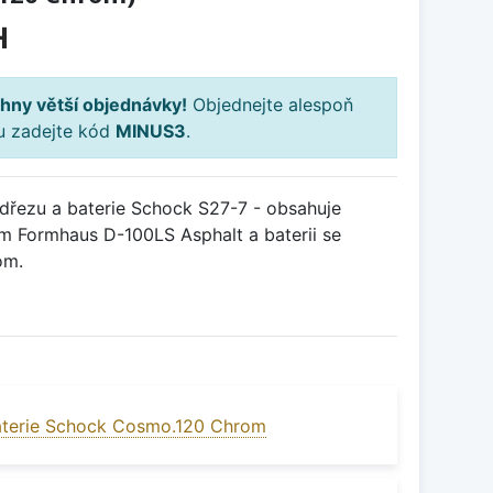
H
hny větší objednávky!
Objednejte alespoň
ku zadejte kód
MINUS3
.
řezu a baterie Schock S27-7 - obsahuje
m Formhaus D-100LS Asphalt a baterii se
om.
aterie Schock Cosmo.120 Chrom