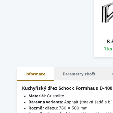
Ce
8 
1 k
Informace
Parametry zboží
Kuchyňský dřez Schock Formhaus D-100L
Materiál:
Cristalite
Barevná varianta:
Asphalt (tmavá šedá s bí
Rozměr dřezu:
780 x 500 mm