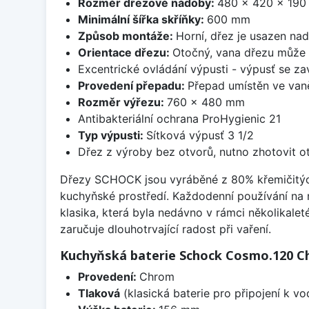
Rozměr dřezové nádoby:
480 x 420 x 19
Minimální šířka skříňky:
600 mm
Způsob montáže:
Horní, dřez je usazen na
Orientace dřezu:
Otočný, vana dřezu může 
Excentrické ovládání výpusti - výpusť se zav
Provedení přepadu:
Přepad umístěn ve van
Rozměr výřezu:
760 x 480 mm
Antibakteriální ochrana ProHygienic 21
Typ výpusti:
Sítková výpusť 3 1/2
Dřez z výroby bez otvorů, nutno zhotovit ot
Dřezy SCHOCK jsou vyráběné z 80% křemičitých p
kuchyňské prostředí. Každodenní používání na
klasika, která byla nedávno v rámci několikalet
zaručuje dlouhotrvající radost při vaření.
Kuchyňská baterie Schock Cosmo.120 
Provedení:
Chrom
Tlaková
(klasická baterie pro připojení k v