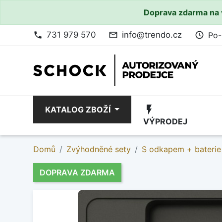
Doprava zdarma na 
731 979 570
info@trendo.cz
Po-
phone
mail_outline
access_time
flash_on
KATALOG ZBOŽÍ
VÝPRODEJ
Domů
Zvýhodněné sety
S odkapem + baterie
DOPRAVA ZDARMA