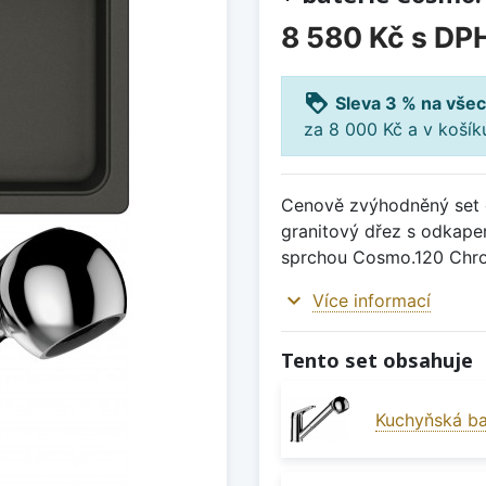
8 580 Kč
s DP
loyalty
Sleva 3 % na všec
za 8 000 Kč a v koší
Cenově zvýhodněný set d
granitový dřez s odkape
sprchou Cosmo.120 Chr
expand_more
Více informací
Tento set obsahuje
Kuchyňská b