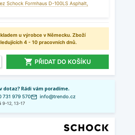
ez Schock Formhaus D-100LS Asphalt,
 skladem u výrobce v Německu. Zboží
dujících 4 - 10 pracovních dnů.

PŘIDAT DO KOŠÍKU
iv dotaz? Rádi vám poradíme.
 731 979 570
info@trendo.cz
mail_outline
 9-12, 13-17