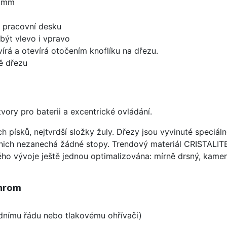
0 mm
d pracovní desku
být vlevo i vpravo
írá a otevírá otočením knoflíku na dřezu.
ě dřezu
vory pro baterii a excentrické ovládání.
ísků, nejtvrdší složky žuly. Dřezy jsou vyvinuté speciáln
 nich nezanechá žádné stopy. Trendový materiál CRISTALI
ého vývoje ještě jednou optimalizována: mírně drsný, kameni
Chrom
odnímu řádu nebo tlakovému ohřívači)