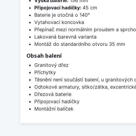
Výška baterie:
156 mm
Připojovací hadičky:
45 cm
Baterie je otočná o 140°
Vytahovací koncovka
Přepínač mezi normálním proudem a sprch
Lakovaná barevná varianta
Montáž do standardního otvoru 35 mm
Obsah balení
Granitový dřez
Příchytky
Těsnění není součástí balení, u granitových 
Odtokové armatury, sítko/zátka, excentrick
Dřezová baterie
Připojovací hadičky
Montážní balíček