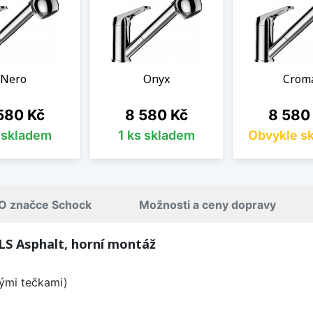
Nero
Onyx
Crom
na
Cena
Cena
580 Kč
8 580 Kč
8 580
s skladem
1 ks skladem
Obvykle s
O značce Schock
Možnosti a ceny dopravy
S Asphalt, horní montáž
lými tečkami)