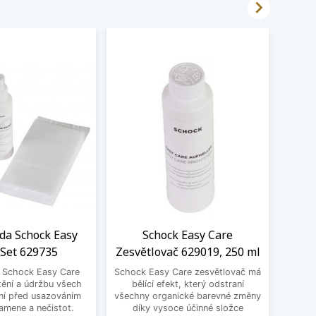

ada Schock Easy
Schock Easy Care
Filt
 Set 629735
Zesvětlovač 629019, 250 ml
S
a Schock Easy Care
Schock Easy Care zesvětlovač má
Filtr
tění a údržbu všech
bělící efekt, který odstraní
100,
ní před usazováním
všechny organické barevné změny
kartuš
amene a nečistot.
díky vysoce účinné složce