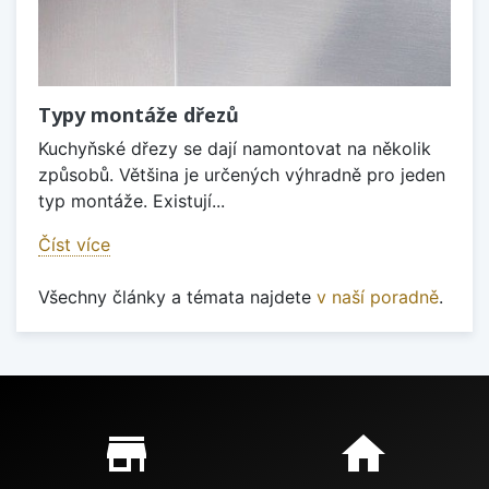
Typy montáže dřezů
Kuchyňské dřezy se dají namontovat na několik
způsobů. Většina je určených výhradně pro jeden
typ montáže. Existují...
Číst více
Všechny články a témata najdete
v naší poradně
.
Proč nakupovat u nás?
store_mall_directory
home