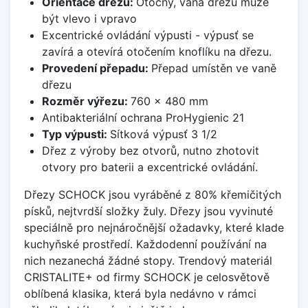
Orientace dřezu:
Otočný, vana dřezu může
být vlevo i vpravo
Excentrické ovládání výpusti - výpusť se
zavírá a otevírá otočením knoflíku na dřezu.
Provedení přepadu:
Přepad umístěn ve vaně
dřezu
Rozměr výřezu:
760 x 480 mm
Antibakteriální ochrana ProHygienic 21
Typ výpusti:
Sítková výpusť 3 1/2
Dřez z výroby bez otvorů, nutno zhotovit
otvory pro baterii a excentrické ovládání.
Dřezy SCHOCK jsou vyráběné z 80% křemičitých
písků, nejtvrdší složky žuly. Dřezy jsou vyvinuté
speciálně pro nejnáročnější ožadavky, které klade
kuchyňské prostředí. Každodenní používání na
nich nezanechá žádné stopy. Trendový materiál
CRISTALITE+ od firmy SCHOCK je celosvětově
oblíbená klasika, která byla nedávno v rámci