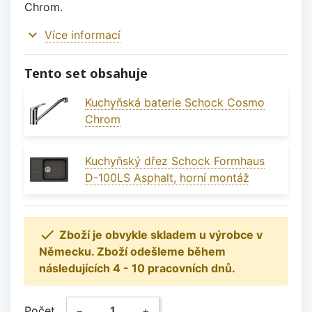
Chrom.
expand_more
Více informací
Tento set obsahuje
Kuchyňská baterie Schock Cosmo
Chrom
Kuchyňský dřez Schock Formhaus
D-100LS Asphalt, horní montáž

Zboží je obvykle skladem u výrobce v
Německu. Zboží odešleme během
následujících 4 - 10 pracovních dnů.
Počet
−
+