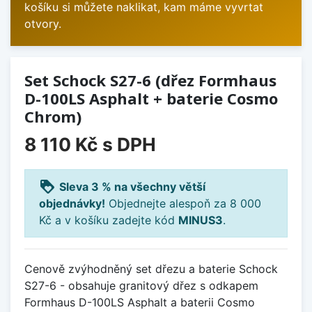
košíku si můžete naklikat, kam máme vyvrtat
otvory.
Set Schock S27-6 (dřez Formhaus
D-100LS Asphalt + baterie Cosmo
Chrom)
8 110 Kč
s DPH
loyalty
Sleva 3 % na všechny větší
objednávky!
Objednejte alespoň za 8 000
Kč a v košíku zadejte kód
MINUS3
.
Cenově zvýhodněný set dřezu a baterie Schock
S27-6 - obsahuje granitový dřez s odkapem
Formhaus D-100LS Asphalt a baterii Cosmo