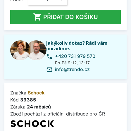

PŘIDAT DO KOŠÍKU
Jakýkoliv dotaz? Rádi vám
poradíme.
+420 731 979 570
phone
Po-Pá 9-12, 13-17
info@trendo.cz
mail_outline
Značka
Schock
Kód
39385
Záruka
24 měsíců
Zboží pochází z oficiální distribuce pro ČR