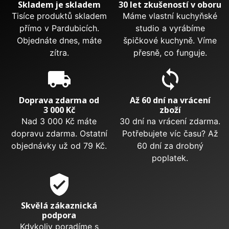
Skladem je skladem
30 let zkušeností v oboru
Tisíce produktů skladem
Máme vlastní kuchyňské
přímo v Pardubicích.
studio a vyrábíme
Objednáte dnes, máte
špičkové kuchyně. Víme
zítra.
přesně, co funguje.
local_shipping
sync
Doprava zdarma od
Až 60 dní na vrácení
3 000 Kč
zboží
Nad 3 000 Kč máte
30 dní na vrácení zdarma.
dopravu zdarma. Ostatní
Potřebujete víc času? Až
objednávky už od 79 Kč.
60 dní za drobný
poplatek.
verified_user
Skvělá zákaznická
podpora
Kdykoliv poradíme s