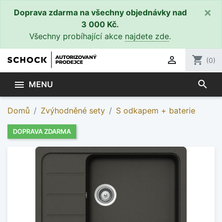
×
Doprava zdarma na všechny objednávky nad
3 000 Kč.
Všechny probíhající akce
najdete zde
.

shopping_cart
(0)
search

MENU
Domů
Zvýhodněné sety
S odkapem + baterie
DOPRAVA ZDARMA