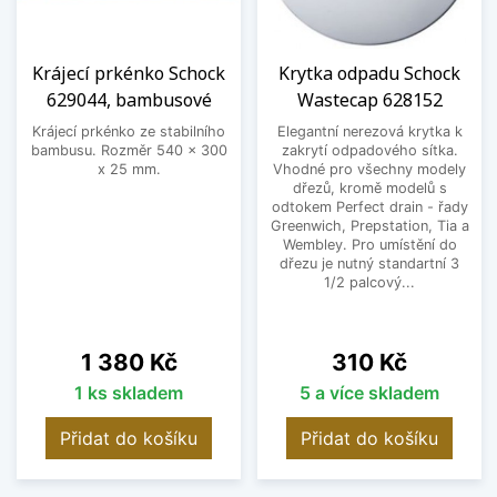
Krájecí prkénko Schock
Krytka odpadu Schock
629044, bambusové
Wastecap 628152
Krájecí prkénko ze stabilního
Elegantní nerezová krytka k
bambusu. Rozměr 540 x 300
zakrytí odpadového sítka.
x 25 mm.
Vhodné pro všechny modely
dřezů, kromě modelů s
odtokem Perfect drain - řady
Greenwich, Prepstation, Tia a
Wembley. Pro umístění do
dřezu je nutný standartní 3
1/2 palcový...
Cena
Cena
1 380 Kč
310 Kč
1 ks skladem
5 a více skladem
Přidat do košíku
Přidat do košíku