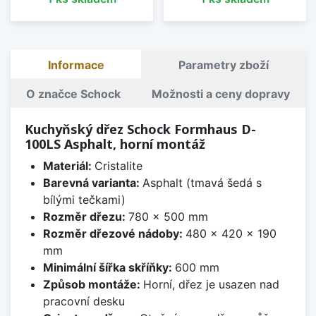
Informace
Parametry zboží
O značce Schock
Možnosti a ceny dopravy
Kuchyňský dřez Schock Formhaus D-
100LS Asphalt, horní montáž
Materiál:
Cristalite
Barevná varianta:
Asphalt (tmavá šedá s
bílými tečkami)
Rozměr dřezu:
780 x 500 mm
Rozměr dřezové nádoby:
480 x 420 x 190
mm
Minimální šířka skříňky:
600 mm
Způsob montáže:
Horní, dřez je usazen nad
pracovní desku