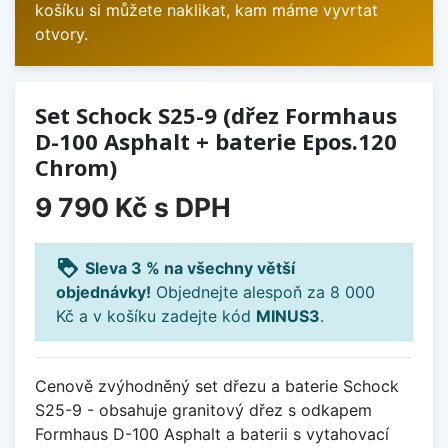
košíku si můžete naklikat, kam máme vyvrtat
otvory.
Set Schock S25-9 (dřez Formhaus
D-100 Asphalt + baterie Epos.120
Chrom)
9 790 Kč
s DPH
loyalty
Sleva 3 % na všechny větší
objednávky!
Objednejte alespoň za 8 000
Kč a v košíku zadejte kód
MINUS3
.
Cenově zvýhodněný set dřezu a baterie Schock
S25-9 - obsahuje granitový dřez s odkapem
Formhaus D-100 Asphalt a baterii s vytahovací