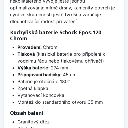
několikaletého vývoje ještě jednou
optimalizována: mírně drsný, kamenitý povrch je
nyní ve skutečnosti ještě tvrdší a zaručuje
dlouhotrvající radost při vaření.
Kuchyňská baterie Schock Epos.120
Chrom
Provedení:
Chrom
Tlaková
(klasická baterie pro připojení k
vodnímu řádu nebo tlakovému ohřívači)
Výška baterie:
274 mm
Připojovací hadičky:
45 cm
Baterie je otočná o 180°
Zpětná klapka
Vytahovací koncovka
Montáž do standardního otvoru 35 mm
Obsah balení
Granitový dřez