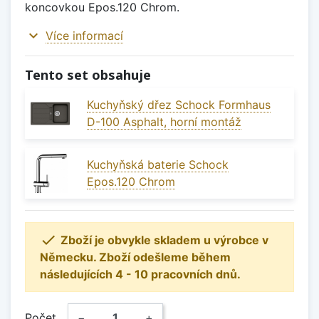
koncovkou Epos.120 Chrom.
expand_more
Více informací
Tento set obsahuje
Kuchyňský dřez Schock Formhaus
D-100 Asphalt, horní montáž
Kuchyňská baterie Schock
Epos.120 Chrom

Zboží je obvykle skladem u výrobce v
Německu. Zboží odešleme během
následujících 4 - 10 pracovních dnů.
Počet
−
+