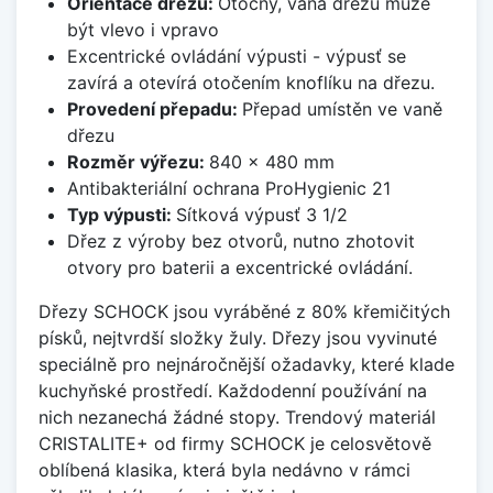
Orientace dřezu:
Otočný, vana dřezu může
být vlevo i vpravo
Excentrické ovládání výpusti - výpusť se
zavírá a otevírá otočením knoflíku na dřezu.
Provedení přepadu:
Přepad umístěn ve vaně
dřezu
Rozměr výřezu:
840 x 480 mm
Antibakteriální ochrana ProHygienic 21
Typ výpusti:
Sítková výpusť 3 1/2
Dřez z výroby bez otvorů, nutno zhotovit
otvory pro baterii a excentrické ovládání.
Dřezy SCHOCK jsou vyráběné z 80% křemičitých
písků, nejtvrdší složky žuly. Dřezy jsou vyvinuté
speciálně pro nejnáročnější ožadavky, které klade
kuchyňské prostředí. Každodenní používání na
nich nezanechá žádné stopy. Trendový materiál
CRISTALITE+ od firmy SCHOCK je celosvětově
oblíbená klasika, která byla nedávno v rámci