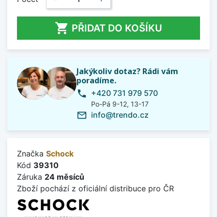

PŘIDAT DO KOŠÍKU
Jakýkoliv dotaz? Rádi vám
poradíme.
+420 731 979 570
phone
Po-Pá 9-12, 13-17
info@trendo.cz
mail_outline
Značka
Schock
Kód
39310
Záruka
24 měsíců
Zboží pochází z oficiální distribuce pro ČR