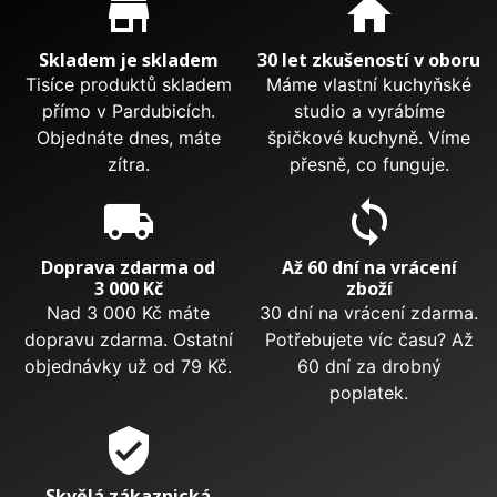
store_mall_directory
home
Skladem je skladem
30 let zkušeností v oboru
Tisíce produktů skladem
Máme vlastní kuchyňské
přímo v Pardubicích.
studio a vyrábíme
Objednáte dnes, máte
špičkové kuchyně. Víme
zítra.
přesně, co funguje.
local_shipping
sync
Doprava zdarma od
Až 60 dní na vrácení
3 000 Kč
zboží
Nad 3 000 Kč máte
30 dní na vrácení zdarma.
dopravu zdarma. Ostatní
Potřebujete víc času? Až
objednávky už od 79 Kč.
60 dní za drobný
poplatek.
verified_user
Skvělá zákaznická