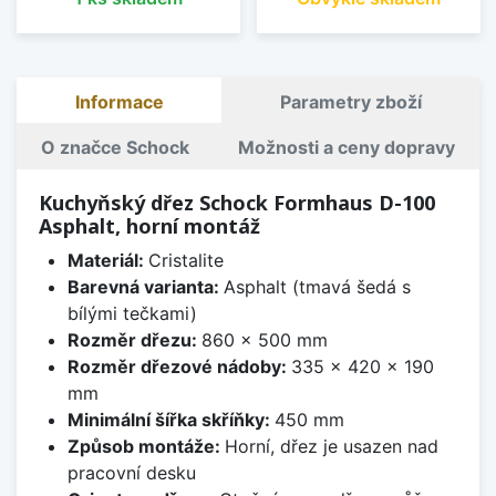
Informace
Parametry zboží
O značce Schock
Možnosti a ceny dopravy
Kuchyňský dřez Schock Formhaus D-100
Asphalt, horní montáž
Materiál:
Cristalite
Barevná varianta:
Asphalt (tmavá šedá s
bílými tečkami)
Rozměr dřezu:
860 x 500 mm
Rozměr dřezové nádoby:
335 x 420 x 190
mm
Minimální šířka skříňky:
450 mm
Způsob montáže:
Horní, dřez je usazen nad
pracovní desku