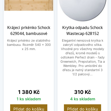
Krájecí prkénko Schock
Krytka odpadu Schock
629044, bambusové
Wastecap 628152
Krájecí prkénko ze stabilního
Elegantní nerezová krytka k
bambusu. Rozměr 540 x 300
zakrytí odpadového sítka.
x 25 mm.
Vhodné pro všechny modely
dřezů, kromě modelů s
odtokem Perfect drain - řady
Greenwich, Prepstation, Tia a
Wembley. Pro umístění do
dřezu je nutný standartní 3
1/2 palcový...
Cena
Cena
1 380 Kč
310 Kč
1 ks skladem
4 ks skladem
Přidat do košíku
Přidat do košíku