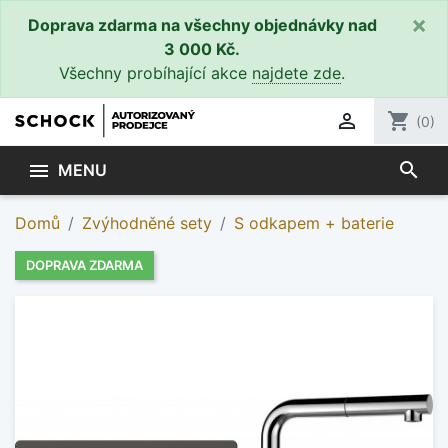
×
Doprava zdarma na všechny objednávky nad
3 000 Kč.
Všechny probíhající akce
najdete zde
.

shopping_cart
(0)
search

MENU
Domů
Zvýhodněné sety
S odkapem + baterie
DOPRAVA ZDARMA