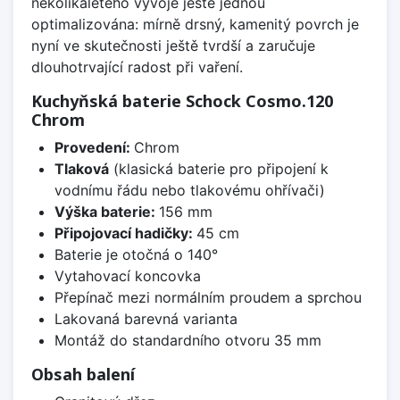
několikaletého vývoje ještě jednou
optimalizována: mírně drsný, kamenitý povrch je
nyní ve skutečnosti ještě tvrdší a zaručuje
dlouhotrvající radost při vaření.
Kuchyňská baterie Schock Cosmo.120
Chrom
Provedení:
Chrom
Tlaková
(klasická baterie pro připojení k
vodnímu řádu nebo tlakovému ohřívači)
Výška baterie:
156 mm
Připojovací hadičky:
45 cm
Baterie je otočná o 140°
Vytahovací koncovka
Přepínač mezi normálním proudem a sprchou
Lakovaná barevná varianta
Montáž do standardního otvoru 35 mm
Obsah balení