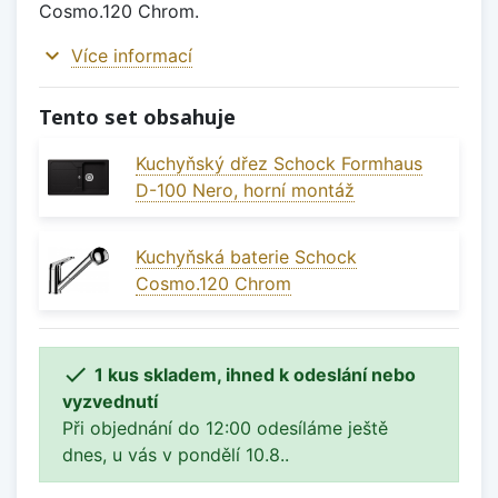
Cosmo.120 Chrom.
expand_more
Více informací
Tento set obsahuje
Kuchyňský dřez Schock Formhaus
D-100 Nero, horní montáž
Kuchyňská baterie Schock
Cosmo.120 Chrom

1 kus skladem, ihned k odeslání nebo
vyzvednutí
Při objednání do 12:00 odesíláme ještě
dnes, u vás v pondělí 10.8..