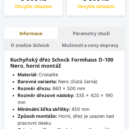
Obvykle skladem
Obvykle skladem
Informace
Parametry zboží
O značce Schock
Možnosti a ceny dopravy
Kuchyňský dřez Schock Formhaus D-100
Nero, horní montáž
Materiál:
Cristalite
Barevná varianta:
Nero (čistá černá)
Rozměr dřezu:
860 x 500 mm
Rozměr dřezové nádoby:
335 x 420 x 190
mm
Minimální šířka skříňky:
450 mm
Způsob montáže:
Horní, dřez je usazen nad
pracovní desku