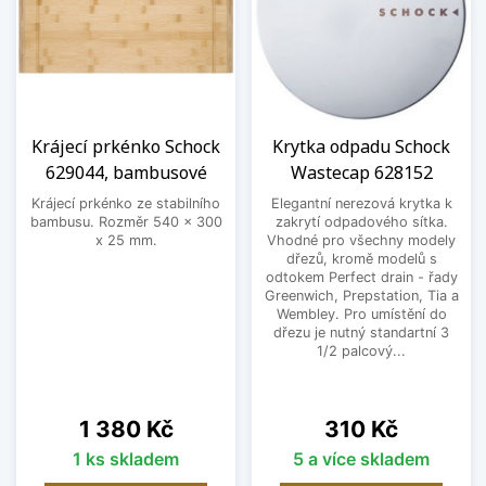
Krájecí prkénko Schock
Krytka odpadu Schock
629044, bambusové
Wastecap 628152
Krájecí prkénko ze stabilního
Elegantní nerezová krytka k
bambusu. Rozměr 540 x 300
zakrytí odpadového sítka.
x 25 mm.
Vhodné pro všechny modely
dřezů, kromě modelů s
odtokem Perfect drain - řady
Greenwich, Prepstation, Tia a
Wembley. Pro umístění do
dřezu je nutný standartní 3
1/2 palcový...
Cena
Cena
1 380 Kč
310 Kč
1 ks skladem
5 a více skladem