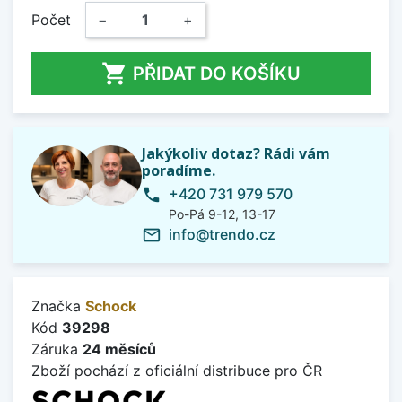
Počet
−
+

PŘIDAT DO KOŠÍKU
Jakýkoliv dotaz? Rádi vám
poradíme.
+420 731 979 570
phone
Po-Pá 9-12, 13-17
info@trendo.cz
mail_outline
Značka
Schock
Kód
39298
Záruka
24 měsíců
Zboží pochází z oficiální distribuce pro ČR