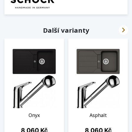

Další varianty
Onyx
Asphalt
Cena
Cena
8 060 Kč
8 060 Kč