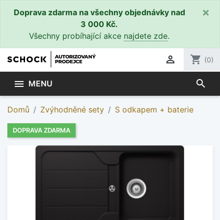
×
Doprava zdarma na všechny objednávky nad
3 000 Kč.
Všechny probíhající akce
najdete zde
.

shopping_cart
(0)
search

MENU
Domů
Zvýhodněné sety
S odkapem + baterie
DOPRAVA ZDARMA