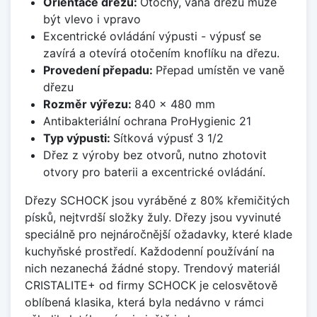
Orientace dřezu:
Otočný, vana dřezu může
být vlevo i vpravo
Excentrické ovládání výpusti - výpusť se
zavírá a otevírá otočením knoflíku na dřezu.
Provedení přepadu:
Přepad umístěn ve vaně
dřezu
Rozměr výřezu:
840 x 480 mm
Antibakteriální ochrana ProHygienic 21
Typ výpusti:
Sítková výpusť 3 1/2
Dřez z výroby bez otvorů, nutno zhotovit
otvory pro baterii a excentrické ovládání.
Dřezy SCHOCK jsou vyráběné z 80% křemičitých
písků, nejtvrdší složky žuly. Dřezy jsou vyvinuté
speciálně pro nejnáročnější ožadavky, které klade
kuchyňské prostředí. Každodenní používání na
nich nezanechá žádné stopy. Trendový materiál
CRISTALITE+ od firmy SCHOCK je celosvětově
oblíbená klasika, která byla nedávno v rámci