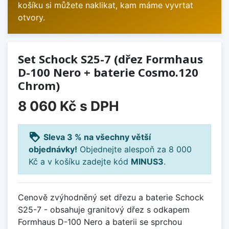
košíku si můžete naklikat, kam máme vyvrtat
otvory.
Set Schock S25-7 (dřez Formhaus
D-100 Nero + baterie Cosmo.120
Chrom)
8 060 Kč
s DPH
loyalty
Sleva 3 % na všechny větší
objednávky!
Objednejte alespoň za 8 000
Kč a v košíku zadejte kód
MINUS3
.
Cenově zvýhodněný set dřezu a baterie Schock
S25-7 - obsahuje granitový dřez s odkapem
Formhaus D-100 Nero a baterii se sprchou