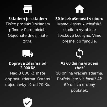
Proč nakupovat u nás?
store_mall_directory
home
Skladem je skladem
30 let zkušeností v oboru
Tisíce produktů skladem
Máme vlastní kuchyňské
přímo v Pardubicích.
studio a vyrábíme
Objednáte dnes, máte
špičkové kuchyně. Víme
zítra.
přesně, co funguje.
local_shipping
sync
Doprava zdarma od
Až 60 dní na vrácení
3 000 Kč
zboží
Nad 3 000 Kč máte
30 dní na vrácení zdarma.
dopravu zdarma. Ostatní
Potřebujete víc času? Až
objednávky už od 79 Kč.
60 dní za drobný
poplatek.
verified_user