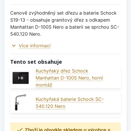
Cenově zvýhodněný set dřezu a baterie Schock
S19-13 - obsahuje granitový dřez s odkapem
Manhattan D-100S Nero a baterii se sprchou SC-
540.120 Nero.
expand_more
Více informací
Tento set obsahuje
Kuchyňský dřez Schock
Manhattan D-100S Nero, horní
montáž
Kuchyňská baterie Schock SC-
540.120 Nero

Zboží je obvykle skladem u výrobce v