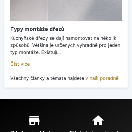
Typy montáže dřezů
Kuchyňské dřezy se dají namontovat na několik
způsobů. Většina je určených výhradně pro jeden
typ montáže. Existují...
Číst více
Všechny články a témata najdete
v naší poradně
.
Proč nakupovat u nás?
store_mall_directory
home