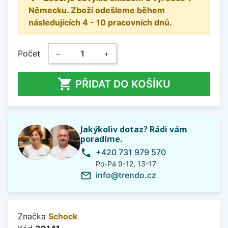
Německu. Zboží odešleme během
následujících 4 - 10 pracovních dnů.
Počet
−
+

PŘIDAT DO KOŠÍKU
Jakýkoliv dotaz? Rádi vám
poradíme.
+420 731 979 570
phone
Po-Pá 9-12, 13-17
info@trendo.cz
mail_outline
Značka
Schock