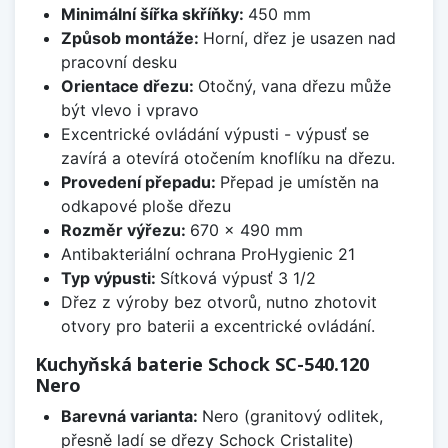
Minimální šířka skříňky:
450 mm
Způsob montáže:
Horní, dřez je usazen nad
pracovní desku
Orientace dřezu:
Otočný, vana dřezu může
být vlevo i vpravo
Excentrické ovládání výpusti - výpusť se
zavírá a otevírá otočením knoflíku na dřezu.
Provedení přepadu:
Přepad je umístěn na
odkapové ploše dřezu
Rozměr výřezu:
670 x 490 mm
Antibakteriální ochrana ProHygienic 21
Typ výpusti:
Sítková výpusť 3 1/2
Dřez z výroby bez otvorů, nutno zhotovit
otvory pro baterii a excentrické ovládání.
Kuchyňská baterie Schock SC-540.120
Nero
Barevná varianta:
Nero (granitový odlitek,
přesně ladí se dřezy Schock Cristalite)