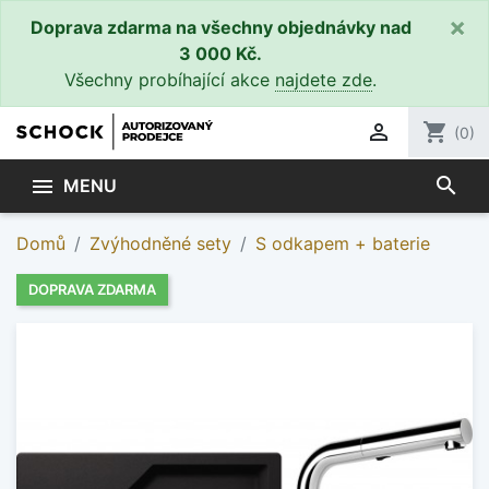
×
Doprava zdarma na všechny objednávky nad
3 000 Kč.
Všechny probíhající akce
najdete zde
.

shopping_cart
(0)
search

MENU
Domů
Zvýhodněné sety
S odkapem + baterie
DOPRAVA ZDARMA