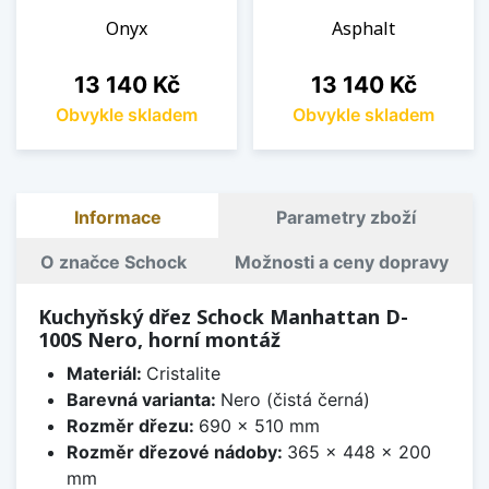
Onyx
Asphalt
Cena
Cena
13 140 Kč
13 140 Kč
Obvykle skladem
Obvykle skladem
Informace
Parametry zboží
O značce Schock
Možnosti a ceny dopravy
Kuchyňský dřez Schock Manhattan D-
100S Nero, horní montáž
Materiál:
Cristalite
Barevná varianta:
Nero (čistá černá)
Rozměr dřezu:
690 x 510 mm
Rozměr dřezové nádoby:
365 x 448 x 200
mm