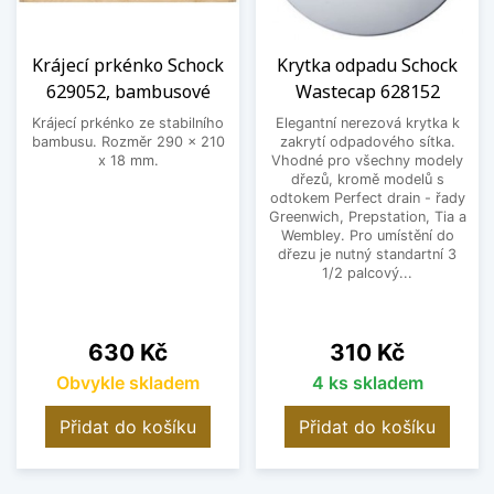
Krájecí prkénko Schock
Krytka odpadu Schock
629052, bambusové
Wastecap 628152
Krájecí prkénko ze stabilního
Elegantní nerezová krytka k
bambusu. Rozměr 290 x 210
zakrytí odpadového sítka.
x 18 mm.
Vhodné pro všechny modely
dřezů, kromě modelů s
odtokem Perfect drain - řady
Greenwich, Prepstation, Tia a
Wembley. Pro umístění do
dřezu je nutný standartní 3
1/2 palcový...
Cena
Cena
630 Kč
310 Kč
Obvykle skladem
4 ks skladem
Přidat do košíku
Přidat do košíku