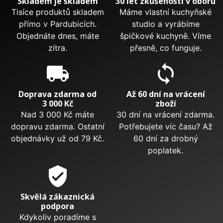
Skladem je skladem
30 let zkušeností v oboru
Tisíce produktů skladem
Máme vlastní kuchyňské
přímo v Pardubicích.
studio a vyrábíme
Objednáte dnes, máte
špičkové kuchyně. Víme
zítra.
přesně, co funguje.
local_shipping
sync
Doprava zdarma od
Až 60 dní na vrácení
3 000 Kč
zboží
Nad 3 000 Kč máte
30 dní na vrácení zdarma.
dopravu zdarma. Ostatní
Potřebujete víc času? Až
objednávky už od 79 Kč.
60 dní za drobný
poplatek.
verified_user
Skvělá zákaznická
podpora
Kdykoliv poradíme s