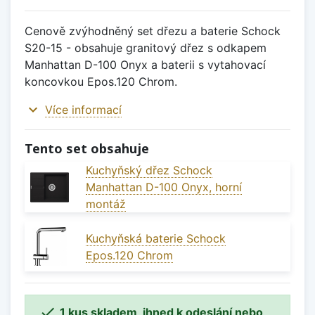
Cenově zvýhodněný set dřezu a baterie Schock
S20-15 - obsahuje granitový dřez s odkapem
Manhattan D-100 Onyx a baterii s vytahovací
koncovkou Epos.120 Chrom.
expand_more
Více informací
Tento set obsahuje
Kuchyňský dřez Schock
Manhattan D-100 Onyx, horní
montáž
Kuchyňská baterie Schock
Epos.120 Chrom

1 kus skladem, ihned k odeslání nebo