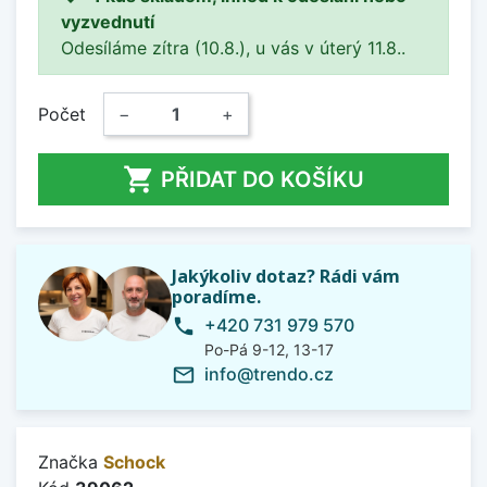
vyzvednutí
Odesíláme zítra (10.8.), u vás v úterý 11.8..
Počet
−
+

PŘIDAT DO KOŠÍKU
Jakýkoliv dotaz? Rádi vám
poradíme.
+420 731 979 570
phone
Po-Pá 9-12, 13-17
info@trendo.cz
mail_outline
Značka
Schock