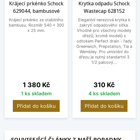
Krájecí prkénko Schock
Krytka odpadu Schock
629044, bambusové
Wastecap 628152
Krájecí prkénko ze stabilního
Elegantní nerezová krytka k
bambusu. Rozměr 540 x 300
zakrytí odpadového sítka.
x 25 mm.
Vhodné pro všechny modely
dřezů, kromě modelů s
odtokem Perfect drain - řady
Greenwich, Prepstation, Tia a
Wembley. Pro umístění do
dřezu je nutný standartní 3
1/2 palcový...
Cena
Cena
1 380 Kč
310 Kč
1 ks skladem
4 ks skladem
Přidat do košíku
Přidat do košíku
SOUVISEJÍCÍ ČLÁNKY Z NAŠÍ PORADNY