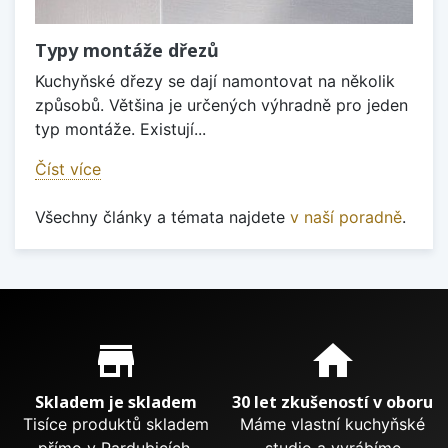
Typy montáže dřezů
Kuchyňské dřezy se dají namontovat na několik
způsobů. Většina je určených výhradně pro jeden
typ montáže. Existují...
Číst více
Všechny články a témata najdete
v naší poradně
.
Proč nakupovat u nás?
store_mall_directory
home
Skladem je skladem
30 let zkušeností v oboru
Tisíce produktů skladem
Máme vlastní kuchyňské
přímo v Pardubicích.
studio a vyrábíme