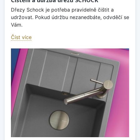
Čištění a údržba dřezů SCHOCK
Dřezy Schock je potřeba pravidelně čištit a
udržovat. Pokud údržbu nezanedbáte, odvděčí se
Vám.
Číst více