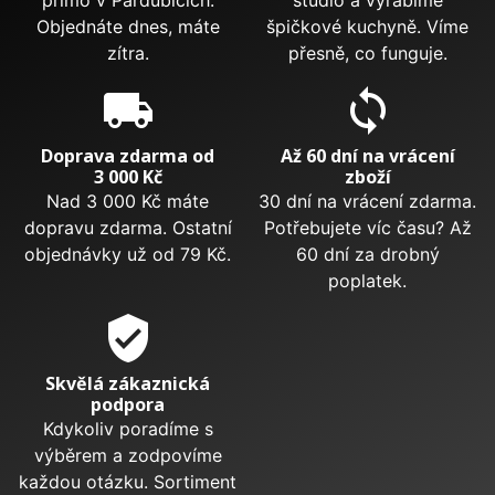
Objednáte dnes, máte
špičkové kuchyně. Víme
zítra.
přesně, co funguje.
local_shipping
sync
Doprava zdarma od
Až 60 dní na vrácení
3 000 Kč
zboží
Nad 3 000 Kč máte
30 dní na vrácení zdarma.
dopravu zdarma. Ostatní
Potřebujete víc času? Až
objednávky už od 79 Kč.
60 dní za drobný
poplatek.
verified_user
Skvělá zákaznická
podpora
Kdykoliv poradíme s
výběrem a zodpovíme
každou otázku. Sortiment