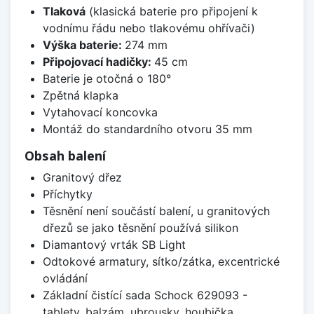
Tlaková
(klasická baterie pro připojení k
vodnímu řádu nebo tlakovému ohřívači)
Výška baterie:
274 mm
Připojovací hadičky:
45 cm
Baterie je otočná o 180°
Zpětná klapka
Vytahovací koncovka
Montáž do standardního otvoru 35 mm
Obsah balení
Granitový dřez
Příchytky
Těsnění není součástí balení, u granitových
dřezů se jako těsnění používá silikon
Diamantový vrták SB Light
Odtokové armatury, sítko/zátka, excentrické
ovládání
Základní čistící sada Schock 629093 -
tablety, balzám, ubrousky, houbička