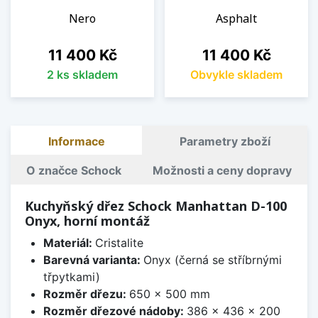
Nero
Asphalt
Cena
Cena
11 400 Kč
11 400 Kč
2 ks skladem
Obvykle skladem
Informace
Parametry zboží
O značce Schock
Možnosti a ceny dopravy
Kuchyňský dřez Schock Manhattan D-100
Onyx, horní montáž
Materiál:
Cristalite
Barevná varianta:
Onyx (černá se stříbrnými
třpytkami)
Rozměr dřezu:
650 x 500 mm
Rozměr dřezové nádoby:
386 x 436 x 200