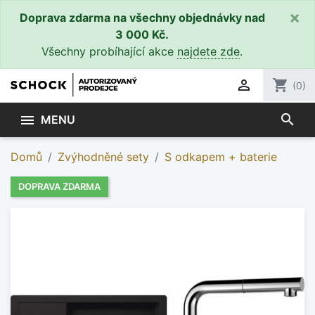
×
Doprava zdarma na všechny objednávky nad
3 000 Kč.
Všechny probíhající akce
najdete zde
.

shopping_cart
(0)
search

MENU
Domů
Zvýhodněné sety
S odkapem + baterie
DOPRAVA ZDARMA