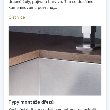
drcené žuly, pojiva a barviva. Tím se dosáhne
kameninovému povrchu,...
Číst více
Typy montáže dřezů
Kuchyňské dřezy se dají namontovat na několik