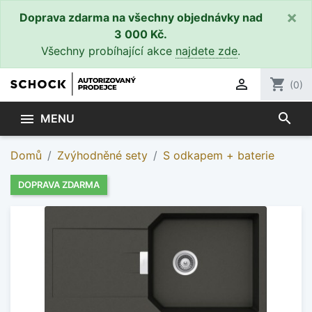
×
Doprava zdarma na všechny objednávky nad
3 000 Kč.
Všechny probíhající akce
najdete zde
.

shopping_cart
(0)
search

MENU
Domů
Zvýhodněné sety
S odkapem + baterie
DOPRAVA ZDARMA