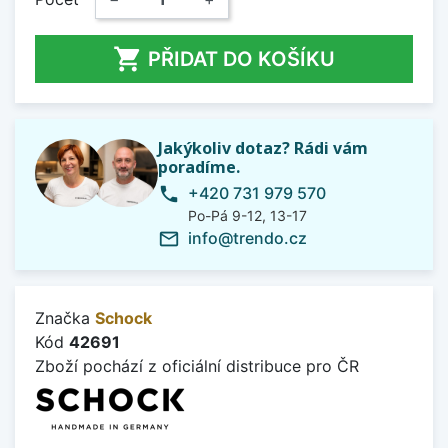

PŘIDAT DO KOŠÍKU
Jakýkoliv dotaz? Rádi vám
poradíme.
+420 731 979 570
phone
Po-Pá 9-12, 13-17
info@trendo.cz
mail_outline
Značka
Schock
Kód
42691
Zboží pochází z oficiální distribuce pro ČR