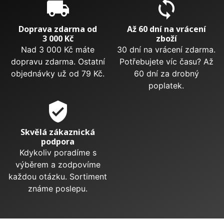
local_shipping
sync
Doprava zdarma od
Až 60 dní na vrácení
3 000 Kč
zboží
Nad 3 000 Kč máte
30 dní na vrácení zdarma.
dopravu zdarma. Ostatní
Potřebujete víc času? Až
objednávky už od 79 Kč.
60 dní za drobný
poplatek.
verified_user
Skvělá zákaznická
podpora
Kdykoliv poradíme s
výběrem a zodpovíme
každou otázku. Sortiment
známe poslepu.