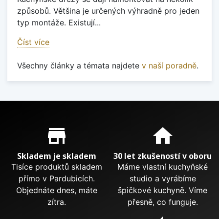
způsobů. Většina je určených výhradně pro jeden
typ montáže. Existují...
Číst více
Všechny články a témata najdete
v naší poradně
.
Proč nakupovat u nás?
store_mall_directory
home
Skladem je skladem
30 let zkušeností v oboru
Tisíce produktů skladem
Máme vlastní kuchyňské
přímo v Pardubicích.
studio a vyrábíme
Objednáte dnes, máte
špičkové kuchyně. Víme
zítra.
přesně, co funguje.