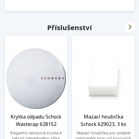

Příslušenství
Krytka odpadu Schock
Mazací houbička
Wastecap 628152
Schock 629023, 3 ks
Elegantní nerezová krytka k
Mazací houbička pro snadné
zakrytí odpadového sítka.
odstranění stop od kovových