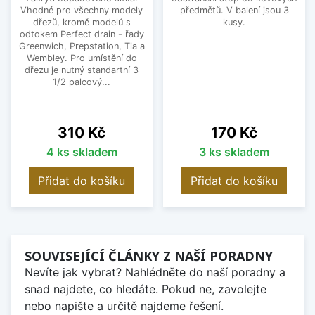
Vhodné pro všechny modely
předmětů. V balení jsou 3
dřezů, kromě modelů s
kusy.
odtokem Perfect drain - řady
Greenwich, Prepstation, Tia a
Wembley. Pro umístění do
dřezu je nutný standartní 3
1/2 palcový...
Cena
Cena
310 Kč
170 Kč
4 ks skladem
3 ks skladem
Přidat do košíku
Přidat do košíku
SOUVISEJÍCÍ ČLÁNKY Z NAŠÍ PORADNY
Nevíte jak vybrat? Nahlédněte do naší poradny a
snad najdete, co hledáte. Pokud ne, zavolejte
nebo napište a určitě najdeme řešení.