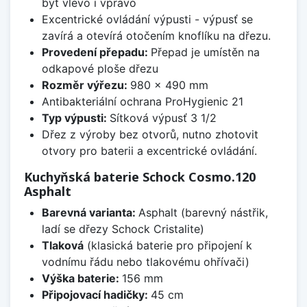
být vlevo i vpravo
Excentrické ovládání výpusti - výpusť se
zavírá a otevírá otočením knoflíku na dřezu.
Provedení přepadu:
Přepad je umístěn na
odkapové ploše dřezu
Rozměr výřezu:
980 x 490 mm
Antibakteriální ochrana ProHygienic 21
Typ výpusti:
Sítková výpusť 3 1/2
Dřez z výroby bez otvorů, nutno zhotovit
otvory pro baterii a excentrické ovládání.
Kuchyňská baterie Schock Cosmo.120
Asphalt
Barevná varianta:
Asphalt (barevný nástřik,
ladí se dřezy Schock Cristalite)
Tlaková
(klasická baterie pro připojení k
vodnímu řádu nebo tlakovému ohřívači)
Výška baterie:
156 mm
Připojovací hadičky:
45 cm