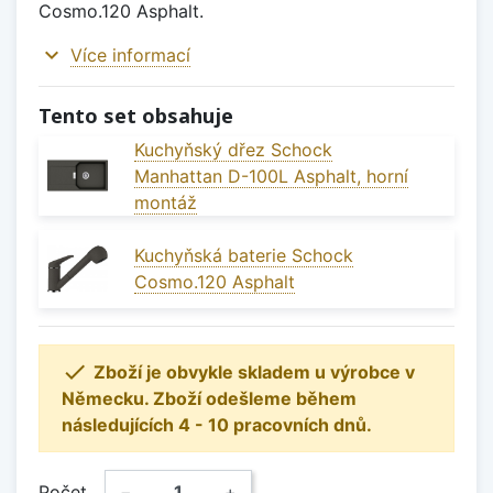
Cosmo.120 Asphalt.
expand_more
Více informací
Tento set obsahuje
Kuchyňský dřez Schock
Manhattan D-100L Asphalt, horní
montáž
Kuchyňská baterie Schock
Cosmo.120 Asphalt

Zboží je obvykle skladem u výrobce v
Německu. Zboží odešleme během
následujících 4 - 10 pracovních dnů.
Počet
−
+