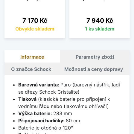
Cena
Cena
7 170 Kč
7 940 Kč
Obvykle skladem
1 ks skladem
Informace
Parametry zboží
O značce Schock
Možnosti a ceny dopravy
Barevná varianta:
Puro (barevný nástřik, ladí
se dřezy Schock Cristalite)
Tlaková
(klasická baterie pro připojení k
vodnímu řádu nebo tlakovému ohřívači)
Výška baterie:
283 mm
Připojovací hadičky:
80 cm
Baterie je otočná o 120°