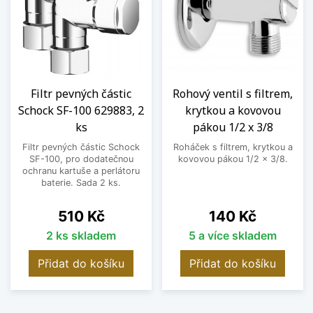
Filtr pevných částic
Rohový ventil s filtrem,
Schock SF-100 629883, 2
krytkou a kovovou
ks
pákou 1/2 x 3/8
Filtr pevných částic Schock
Roháček s filtrem, krytkou a
SF-100, pro dodatečnou
kovovou pákou 1/2 x 3/8.
ochranu kartuše a perlátoru
baterie. Sada 2 ks.
Cena
Cena
510 Kč
140 Kč
2 ks skladem
5 a více skladem
Přidat do košíku
Přidat do košíku