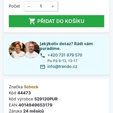
Počet
−
+

PŘIDAT DO KOŠÍKU
Jakýkoliv dotaz? Rádi vám
poradíme.
+420 731 979 570
phone
Po-Pá 9-12, 13-17
info@trendo.cz
mail_outline
Značka
Schock
Kód
44473
Kód výrobce
529120PUR
EAN
4014949653179
Záruka
24 měsíců