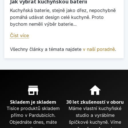
Jak vybrat kuchyňskou baterii
Kuchyňská baterie, stejně jako dřez, nepochybně
pomáhá udávat design celé kuchyně. Proto
bychom neměli výběr baterie...
Číst více
Všechny články a témata najdete
v naší poradně
.
Proč nakupovat u nás?
store_mall_directory
home
Skladem je skladem
30 let zkušeností v oboru
Tisíce produktů skladem
Máme vlastní kuchyňské
přímo v Pardubicích.
studio a vyrábíme
Objednáte dnes, máte
špičkové kuchyně. Víme