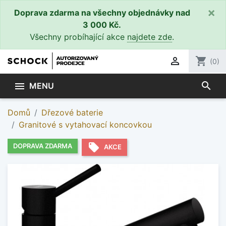
×
Doprava zdarma na všechny objednávky nad
3 000 Kč.
Všechny probíhající akce
najdete zde
.

shopping_cart
(0)
search

MENU
Domů
Dřezové baterie
Granitové s vytahovací koncovkou
local_offer
DOPRAVA ZDARMA
AKCE