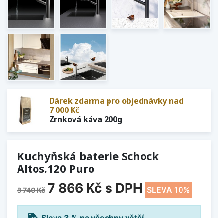
Dárek zdarma pro objednávky nad
7 000 Kč
Zrnková káva 200g
Kuchyňská baterie Schock
Altos.120 Puro
7 866 Kč
s DPH
SLEVA 10%
8 740 Kč
loyalty
Sleva 3 % na všechny větší