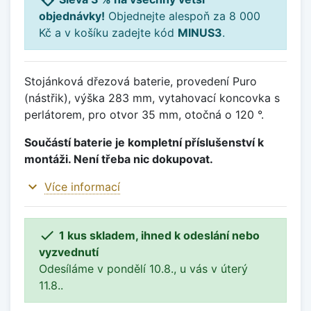
objednávky!
Objednejte alespoň za 8 000
Kč a v košíku zadejte kód
MINUS3
.
Stojánková dřezová baterie, provedení Puro
(nástřik), výška 283 mm, vytahovací koncovka s
perlátorem, pro otvor 35 mm, otočná o 120 °.
Součástí baterie je kompletní příslušenství k
montáži. Není třeba nic dokupovat.
expand_more
Více informací

1 kus skladem, ihned k odeslání nebo
vyzvednutí
Odesíláme v pondělí 10.8., u vás v úterý
11.8..