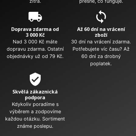
zítra.
přesně, co funguje.
local_shipping
sync
Doprava zdarma od
Až 60 dní na vrácení
3 000 Kč
zboží
Nad 3 000 Kč máte
30 dní na vrácení zdarma.
dopravu zdarma. Ostatní
Potřebujete víc času? Až
objednávky už od 79 Kč.
60 dní za drobný
poplatek.
verified_user
Skvělá zákaznická
podpora
Kdykoliv poradíme s
výběrem a zodpovíme
každou otázku. Sortiment
známe poslepu.