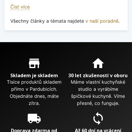
Číst více
Všechny články a témata najdete
v naší poradně
.
Proč nakupovat u nás?
store_mall_directory
home
Skladem je skladem
30 let zkušeností v oboru
Tisíce produktů skladem
Máme vlastní kuchyňské
přímo v Pardubicích.
studio a vyrábíme
Objednáte dnes, máte
špičkové kuchyně. Víme
zítra.
přesně, co funguje.
local_shipping
sync
Doprava zdarma od
Až 60 dní na vrácení