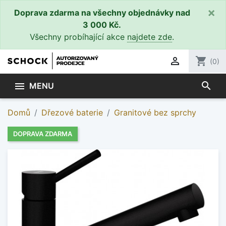
×
Doprava zdarma na všechny objednávky nad
3 000 Kč.
Všechny probíhající akce
najdete zde
.

shopping_cart
(0)
search

MENU
Domů
Dřezové baterie
Granitové bez sprchy
DOPRAVA ZDARMA