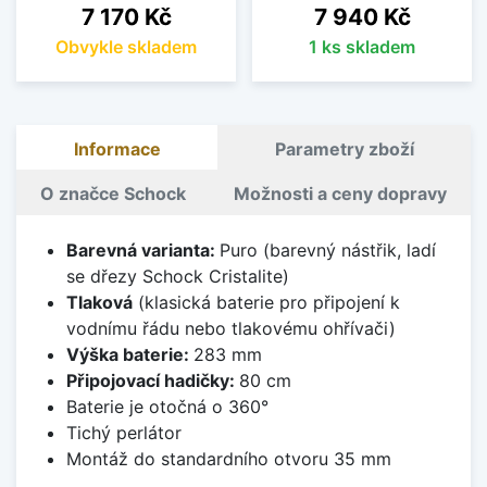
Cena
Cena
7 170 Kč
7 940 Kč
Obvykle skladem
1 ks skladem
Informace
Parametry zboží
O značce Schock
Možnosti a ceny dopravy
Barevná varianta:
Puro (barevný nástřik, ladí
se dřezy Schock Cristalite)
Tlaková
(klasická baterie pro připojení k
vodnímu řádu nebo tlakovému ohřívači)
Výška baterie:
283 mm
Připojovací hadičky:
80 cm
Baterie je otočná o 360°
Tichý perlátor
Montáž do standardního otvoru 35 mm