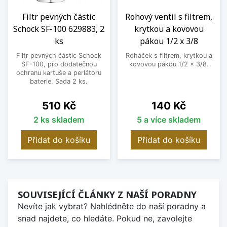
Filtr pevných částic
Rohový ventil s filtrem,
Schock SF-100 629883, 2
krytkou a kovovou
ks
pákou 1/2 x 3/8
Filtr pevných částic Schock
Roháček s filtrem, krytkou a
SF-100, pro dodatečnou
kovovou pákou 1/2 x 3/8.
ochranu kartuše a perlátoru
baterie. Sada 2 ks.
Cena
Cena
510 Kč
140 Kč
2 ks skladem
5 a více skladem
Přidat do košíku
Přidat do košíku
SOUVISEJÍCÍ ČLÁNKY Z NAŠÍ PORADNY
Nevíte jak vybrat? Nahlédněte do naší poradny a
snad najdete, co hledáte. Pokud ne, zavolejte