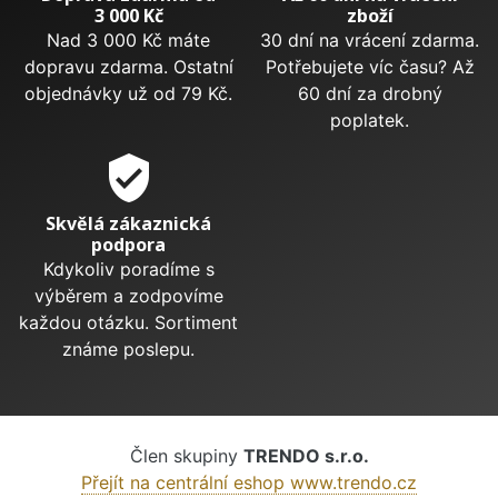
3 000 Kč
zboží
Nad 3 000 Kč máte
30 dní na vrácení zdarma.
dopravu zdarma. Ostatní
Potřebujete víc času? Až
objednávky už od 79 Kč.
60 dní za drobný
poplatek.
verified_user
Skvělá zákaznická
podpora
Kdykoliv poradíme s
výběrem a zodpovíme
každou otázku. Sortiment
známe poslepu.
Člen skupiny
TRENDO s.r.o.
Přejít na centrální eshop www.trendo.cz