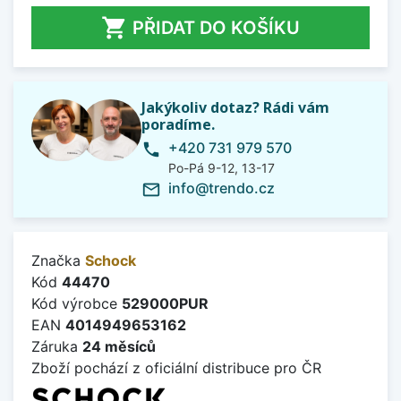

PŘIDAT DO KOŠÍKU
Jakýkoliv dotaz? Rádi vám
poradíme.
+420 731 979 570
phone
Po-Pá 9-12, 13-17
info@trendo.cz
mail_outline
Značka
Schock
Kód
44470
Kód výrobce
529000PUR
EAN
4014949653162
Záruka
24 měsíců
Zboží pochází z oficiální distribuce pro ČR