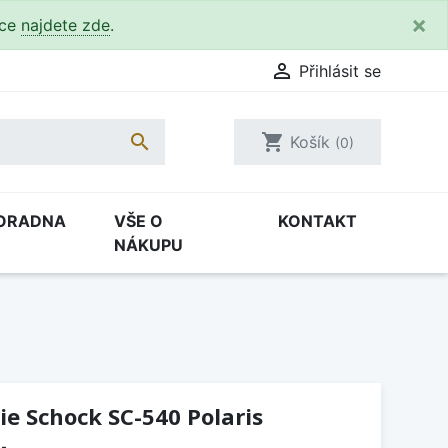
×
kce
najdete zde
.

Přihlásit se

shopping_cart
Košík
(0)
ORADNA
VŠE O
KONTAKT
NÁKUPU
e Schock SC-540 Polaris