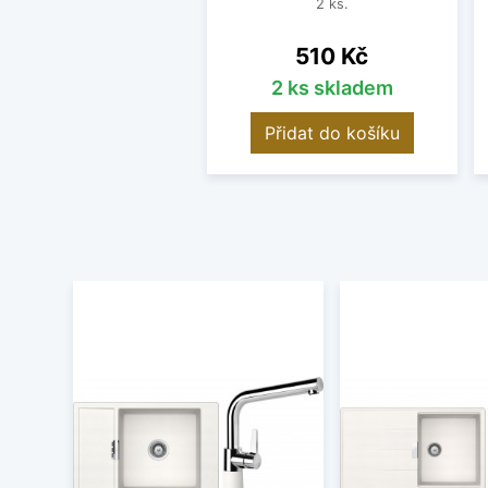
2 ks.
Cena
510 Kč
2 ks skladem
Přidat do košíku