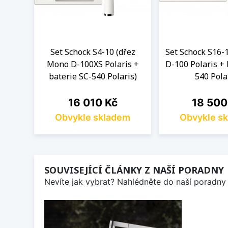
Set Schock S4-10 (dřez
Set Schock S16-1
Mono D-100XS Polaris +
D-100 Polaris + 
baterie SC-540 Polaris)
540 Pola
Cena
Cena
16 010 Kč
18 500
Obvykle skladem
Obvykle s
SOUVISEJÍCÍ ČLÁNKY Z NAŠÍ PORADNY
Nevíte jak vybrat? Nahlédněte do naší poradny 