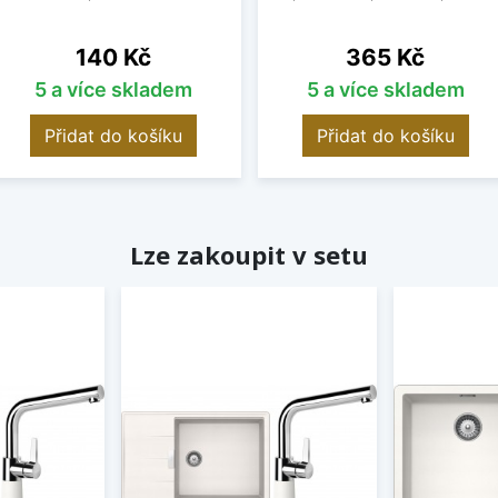
Cena
Cena
140 Kč
365 Kč
5 a více skladem
5 a více skladem
Přidat do košíku
Přidat do košíku
Lze zakoupit v setu