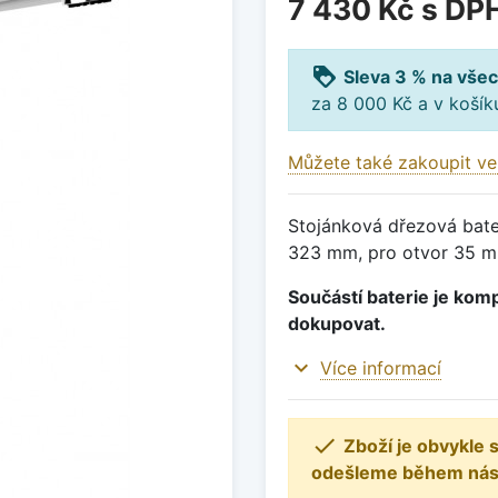
7 430 Kč
s DP
loyalty
Sleva 3 % na všec
za 8 000 Kč a v koší
Můžete také zakoupit ve
Stojánková dřezová bater
323 mm, pro otvor 35 mm
Součástí baterie je komp
dokupovat.
expand_more
Více informací

Zboží je obvykle
odešleme během násle