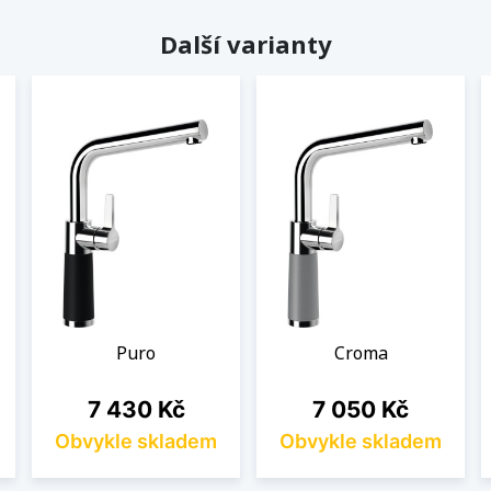
Další varianty
Puro
Croma
Cena
Cena
7 430 Kč
7 050 Kč
Obvykle skladem
Obvykle skladem