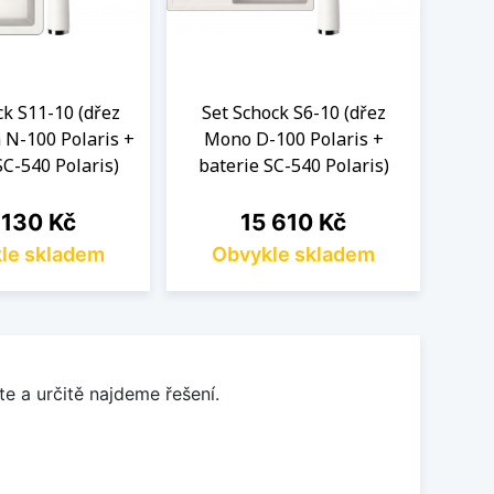
ck S11-10 (dřez
Set Schock S6-10 (dřez
Se
 N-100 Polaris +
Mono D-100 Polaris +
Mo
SC-540 Polaris)
baterie SC-540 Polaris)
bat
na
Cena
 130 Kč
15 610 Kč
le skladem
Obvykle skladem
O
e a určitě najdeme řešení.