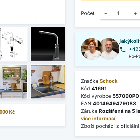
Počet
−
+
Jakýkol
+420
phone
Po-Pá
Značka
Schock
Kód
41691
Kód výrobce
557000PO
EAN
4014949479083
Záruka
Rozšířená na 5 l
000 Kč
více informací
Zboží pochází z oficiální