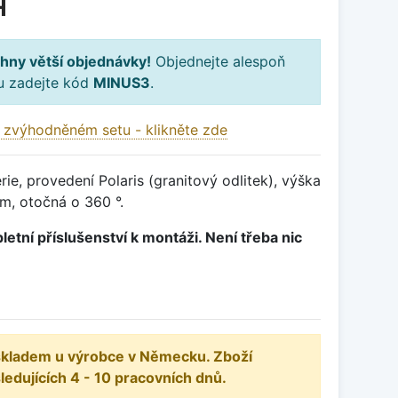
H
hny větší objednávky!
Objednejte alespoň
ku zadejte kód
MINUS3
.
 zvýhodněném setu - klikněte zde
ie, provedení Polaris (granitový odlitek), výška
, otočná o 360 °.
letní příslušenství k montáži. Není třeba nic
 skladem u výrobce v Německu. Zboží
dujících 4 - 10 pracovních dnů.