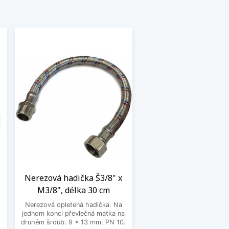
Nerezová hadička Š3/8" x
M3/8", délka 30 cm
Nerezová opletená hadička. Na
jednom konci převlečná matka na
o
druhém šroub. 9 x 13 mm. PN 10.