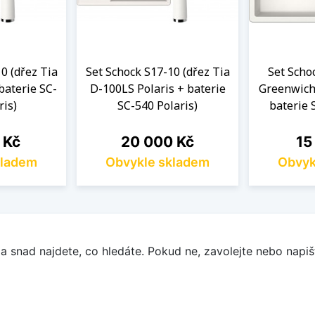
0 (dřez Tia
Set Schock S17-10 (dřez Tia
Set Scho
baterie SC-
D-100LS Polaris + baterie
Greenwich
ris)
SC-540 Polaris)
baterie 
Cena
Ce
 Kč
20 000 Kč
15
kladem
Obvykle skladem
Obvyk
a snad najdete, co hledáte. Pokud ne, zavolejte nebo napišt