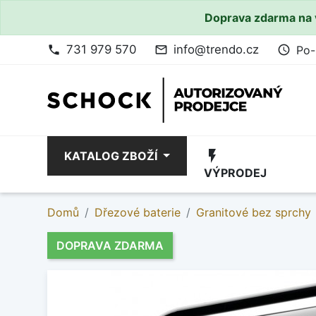
Doprava zdarma na 
731 979 570
info@trendo.cz
Po-
phone
mail_outline
access_time
flash_on
KATALOG ZBOŽÍ
VÝPRODEJ
Domů
Dřezové baterie
Granitové bez sprchy
DOPRAVA ZDARMA