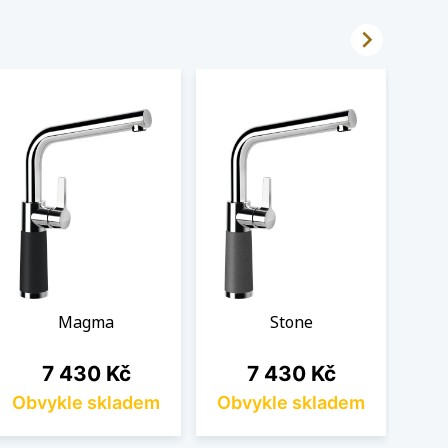

Magma
Stone
Cena
Cena
7 430 Kč
7 430 Kč
Obvykle skladem
Obvykle skladem
Ob