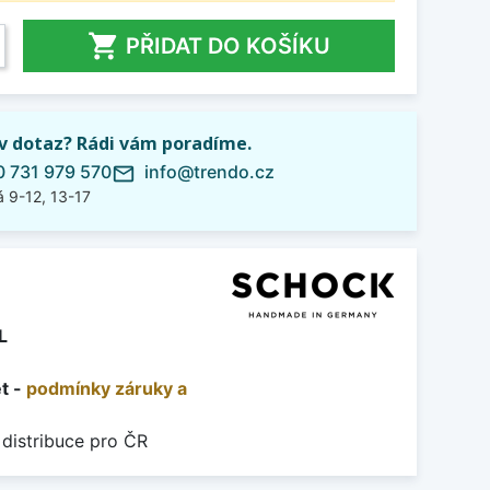

PŘIDAT DO KOŠÍKU
iv dotaz? Rádi vám poradíme.
 731 979 570
info@trendo.cz
mail_outline
 9-12, 13-17
L
et -
podmínky záruky a
 distribuce pro ČR