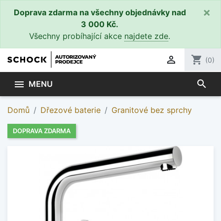
×
Doprava zdarma na všechny objednávky nad
3 000 Kč.
Všechny probíhající akce
najdete zde
.

shopping_cart
(0)
search

MENU
Domů
Dřezové baterie
Granitové bez sprchy
DOPRAVA ZDARMA