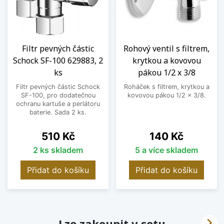
Filtr pevných částic
Rohový ventil s filtrem,
Schock SF-100 629883, 2
krytkou a kovovou
ks
pákou 1/2 x 3/8
Filtr pevných částic Schock
Roháček s filtrem, krytkou a
SF-100, pro dodatečnou
kovovou pákou 1/2 x 3/8.
ochranu kartuše a perlátoru
baterie. Sada 2 ks.
Cena
Cena
510 Kč
140 Kč
2 ks skladem
5 a více skladem
Přidat do košíku
Přidat do košíku

Lze zakoupit v setu