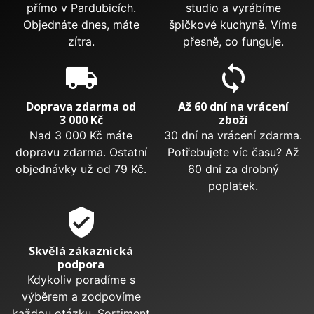
přímo v Pardubicích.
studio a vyrábíme
Objednáte dnes, máte
špičkové kuchyně. Víme
zítra.
přesně, co funguje.
local_shipping
sync
Doprava zdarma od
Až 60 dní na vrácení
3 000 Kč
zboží
Nad 3 000 Kč máte
30 dní na vrácení zdarma.
dopravu zdarma. Ostatní
Potřebujete víc času? Až
objednávky už od 79 Kč.
60 dní za drobný
poplatek.
verified_user
Skvělá zákaznická
podpora
Kdykoliv poradíme s
výběrem a zodpovíme
každou otázku. Sortiment