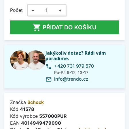
Počet
−
+

PŘIDAT DO KOŠÍKU
Jakýkoliv dotaz? Rádi vám
poradíme.
+420 731 979 570
phone
Po-Pá 9-12, 13-17
info@trendo.cz
mail_outline
Značka
Schock
Kód
41578
Kód výrobce
557000PUR
EAN
4014949479090