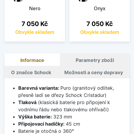
Nero
Onyx
Cena
Cena
7 050 Kč
7 050 Kč
Obvykle skladem
Obvykle skladem
Informace
Parametry zboží
O značce Schock
Možnosti a ceny dopravy
Barevná varianta:
Puro (granitový odlitek,
přesně ladí se dřezy Schock Cristadur)
Tlaková
(klasická baterie pro připojení k
vodnímu řádu nebo tlakovému ohřívači)
Výška baterie:
323 mm
Připojovací hadičky:
45 cm
Baterie je otočná o 360°