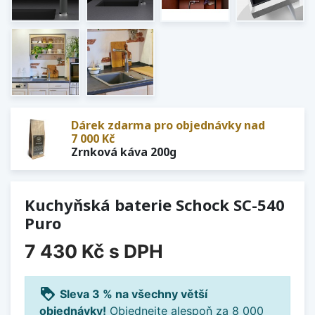
Dárek zdarma pro objednávky nad
7 000 Kč
Zrnková káva 200g
Kuchyňská baterie Schock SC-540
Puro
7 430 Kč
s DPH
loyalty
Sleva 3 % na všechny větší
objednávky!
Objednejte alespoň za 8 000