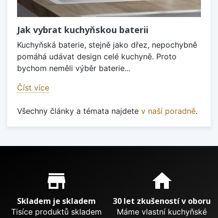
Jak vybrat kuchyňskou baterii
Kuchyňská baterie, stejně jako dřez, nepochybně
pomáhá udávat design celé kuchyně. Proto
bychom neměli výběr baterie...
Číst více
Všechny články a témata najdete
v naší poradně
.
Proč nakupovat u nás?
store_mall_directory
home
Skladem je skladem
30 let zkušeností v oboru
Tisíce produktů skladem
Máme vlastní kuchyňské