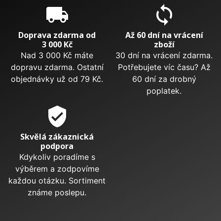
local_shipping
sync
Doprava zdarma od
Až 60 dní na vrácení
3 000 Kč
zboží
Nad 3 000 Kč máte
30 dní na vrácení zdarma.
dopravu zdarma. Ostatní
Potřebujete víc času? Až
objednávky už od 79 Kč.
60 dní za drobný
poplatek.
verified_user
Skvělá zákaznická
podpora
Kdykoliv poradíme s
výběrem a zodpovíme
každou otázku. Sortiment
známe poslepu.