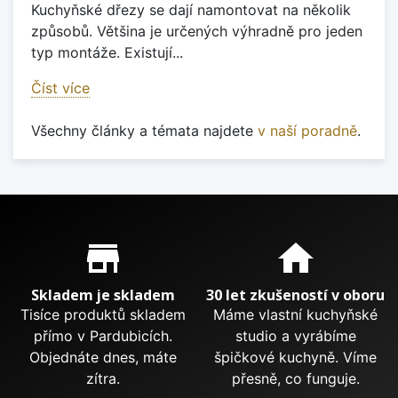
Kuchyňské dřezy se dají namontovat na několik
způsobů. Většina je určených výhradně pro jeden
typ montáže. Existují...
Číst více
Všechny články a témata najdete
v naší poradně
.
Proč nakupovat u nás?
store_mall_directory
home
Skladem je skladem
30 let zkušeností v oboru
Tisíce produktů skladem
Máme vlastní kuchyňské
přímo v Pardubicích.
studio a vyrábíme
Objednáte dnes, máte
špičkové kuchyně. Víme
zítra.
přesně, co funguje.