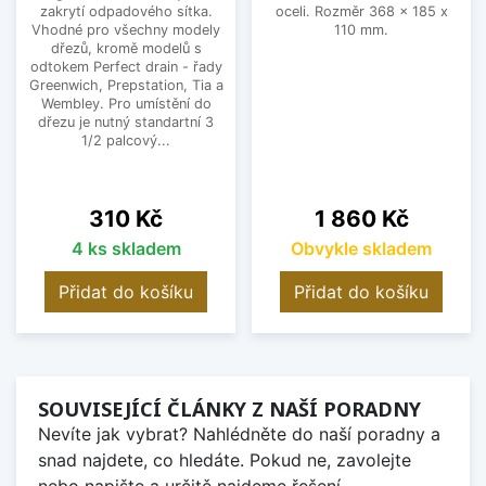
zakrytí odpadového sítka.
oceli. Rozměr 368 x 185 x
Vhodné pro všechny modely
110 mm.
dřezů, kromě modelů s
odtokem Perfect drain - řady
Greenwich, Prepstation, Tia a
Wembley. Pro umístění do
dřezu je nutný standartní 3
1/2 palcový...
Cena
Cena
310 Kč
1 860 Kč
4 ks skladem
Obvykle skladem
Přidat do košíku
Přidat do košíku
SOUVISEJÍCÍ ČLÁNKY Z NAŠÍ PORADNY
Nevíte jak vybrat? Nahlédněte do naší poradny a
snad najdete, co hledáte. Pokud ne, zavolejte
nebo napište a určitě najdeme řešení.