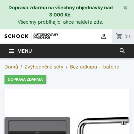
×
Doprava zdarma na všechny objednávky nad
3 000 Kč.
Všechny probíhající akce
najdete zde
.

shopping_cart
(0)
search

MENU
Domů
Zvýhodněné sety
Bez odkapu + baterie
DOPRAVA ZDARMA