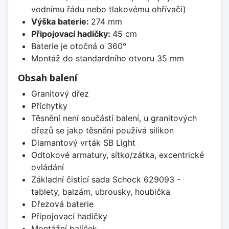
vodnímu řádu nebo tlakovému ohřívači)
Výška baterie:
274 mm
Připojovací hadičky:
45 cm
Baterie je otočná o 360°
Montáž do standardního otvoru 35 mm
Obsah balení
Granitový dřez
Příchytky
Těsnění není součástí balení, u granitových
dřezů se jako těsnění používá silikon
Diamantový vrták SB Light
Odtokové armatury, sítko/zátka, excentrické
ovládání
Základní čistící sada Schock 629093 -
tablety, balzám, ubrousky, houbička
Dřezová baterie
Připojovací hadičky
Montážní balíček