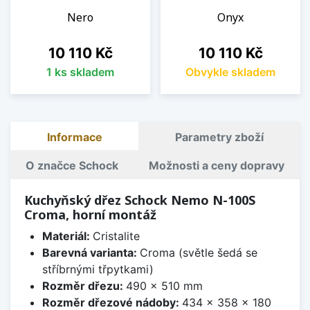
Nero
Onyx
Cena
Cena
10 110 Kč
10 110 Kč
1 ks skladem
Obvykle skladem
Informace
Parametry zboží
O značce Schock
Možnosti a ceny dopravy
Kuchyňský dřez Schock Nemo N-100S
Croma, horní montáž
Materiál:
Cristalite
Barevná varianta:
Croma (světle šedá se
stříbrnými třpytkami)
Rozměr dřezu:
490 x 510 mm
Rozměr dřezové nádoby:
434 x 358 x 180