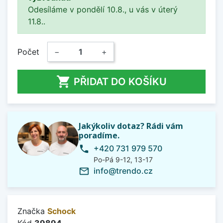
Odesíláme v pondělí 10.8., u vás v úterý
11.8..
Počet
−
+

PŘIDAT DO KOŠÍKU
Jakýkoliv dotaz? Rádi vám
poradíme.
+420 731 979 570
phone
Po-Pá 9-12, 13-17
info@trendo.cz
mail_outline
Značka
Schock
Kód
39894