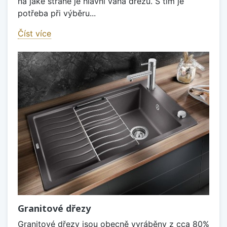
na jaké straně je hlavní vana dřezu. S tím je
potřeba při výběru...
Číst více
Granitové dřezy
Granitové dřezy jsou obecně vyráběny z cca 80%