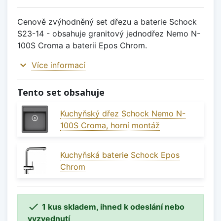
Cenově zvýhodněný set dřezu a baterie Schock
S23-14 - obsahuje granitový jednodřez Nemo N-
100S Croma a baterii Epos Chrom.
expand_more
Více informací
Tento set obsahuje
Kuchyňský dřez Schock Nemo N-
100S Croma, horní montáž
Kuchyňská baterie Schock Epos
Chrom

1 kus skladem, ihned k odeslání nebo
vyzvednutí