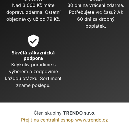
Nad 3 000 Kč máte
30 dní na vrácení zdarma.
dopravu zdarma. Ostatní
Potřebujete víc času? Až
objednávky už od 79 Kč.
60 dní za drobný
poplatek.
verified_user
Skvělá zákaznická
podpora
Kdykoliv poradíme s
výběrem a zodpovíme
každou otázku. Sortiment
známe poslepu.
Člen skupiny
TRENDO s.r.o.
Přejít na centrální eshop www.trendo.cz