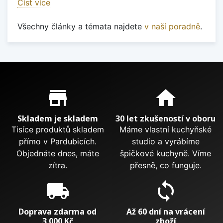
Číst více
Všechny články a témata najdete
v naší poradně
.
Proč nakupovat u nás?
store_mall_directory
home
Skladem je skladem
30 let zkušeností v oboru
Tisíce produktů skladem
Máme vlastní kuchyňské
přímo v Pardubicích.
studio a vyrábíme
Objednáte dnes, máte
špičkové kuchyně. Víme
zítra.
přesně, co funguje.
local_shipping
sync
Doprava zdarma od
Až 60 dní na vrácení
3 000 Kč
zboží