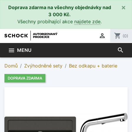
×
Doprava zdarma na všechny objednávky nad
3 000 Kč.
Všechny probíhající akce
najdete zde
.

shopping_cart
(0)
search

MENU
Domů
Zvýhodněné sety
Bez odkapu + baterie
DOPRAVA ZDARMA