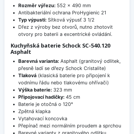
Rozměr výřezu:
552 x 490 mm
Antibakteriální ochrana ProHygienic 21
Typ výpusti:
Sítková výpusť 3 1/2
Dřez z výroby bez otvorů, nutno zhotovit
otvory pro baterii a excentrické ovládání.
Kuchyňská baterie Schock SC-540.120
Asphalt
Barevná varianta:
Asphalt (granitový odlitek,
přesně ladí se dřezy Schock Cristalite)
Tlaková
(klasická baterie pro připojení k
vodnímu řádu nebo tlakovému ohřívači)
Výška baterie:
323 mm
Připojovací hadičky:
45 cm
Baterie je otočná o 120°
Zpětná klapka
Vytahovací koncovka
Přepínač mezi normálním proudem a sprchou
Barevné varianty z granitového odlitku