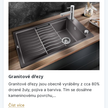
Granitové dřezy
Granitové dřezy jsou obecně vyráběny z cca 80%
drcené žuly, pojiva a barviva. Tím se dosáhne
kameninovému povrchu,...
Číst více