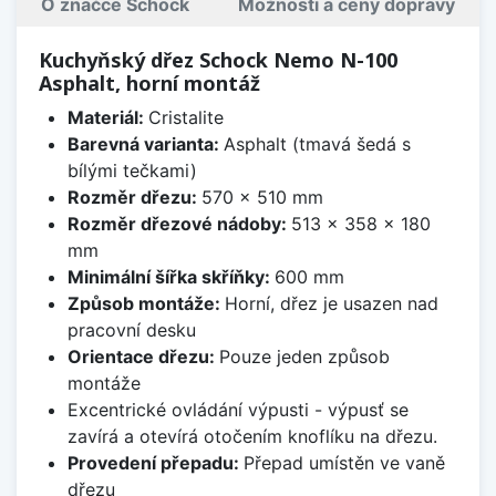
O značce Schock
Možnosti a ceny dopravy
Kuchyňský dřez Schock Nemo N-100
Asphalt, horní montáž
Materiál:
Cristalite
Barevná varianta:
Asphalt (tmavá šedá s
bílými tečkami)
Rozměr dřezu:
570 x 510 mm
Rozměr dřezové nádoby:
513 x 358 x 180
mm
Minimální šířka skříňky:
600 mm
Způsob montáže:
Horní, dřez je usazen nad
pracovní desku
Orientace dřezu:
Pouze jeden způsob
montáže
Excentrické ovládání výpusti - výpusť se
zavírá a otevírá otočením knoflíku na dřezu.
Provedení přepadu:
Přepad umístěn ve vaně
dřezu