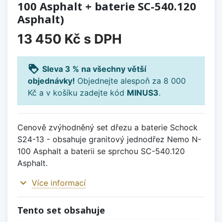
100 Asphalt + baterie SC-540.120
Asphalt)
13 450 Kč
s DPH
loyalty
Sleva 3 % na všechny větší
objednávky!
Objednejte alespoň za 8 000
Kč a v košíku zadejte kód
MINUS3
.
Cenově zvýhodněný set dřezu a baterie Schock
S24-13 - obsahuje granitový jednodřez Nemo N-
100 Asphalt a baterii se sprchou SC-540.120
Asphalt.
expand_more
Více informací
Tento set obsahuje