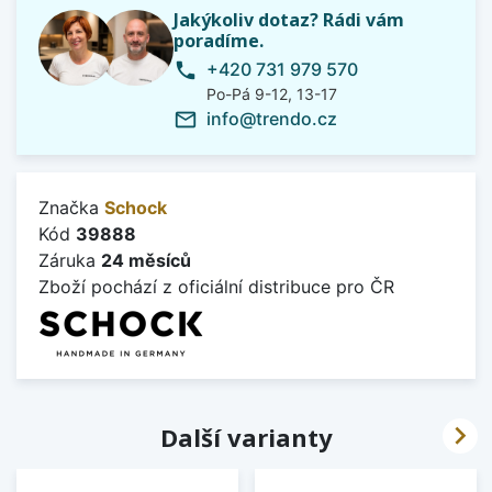
Jakýkoliv dotaz? Rádi vám
poradíme.
+420 731 979 570
phone
Po-Pá 9-12, 13-17
info@trendo.cz
mail_outline
Značka
Schock
Kód
39888
Záruka
24 měsíců
Zboží pochází z oficiální distribuce pro ČR

Další varianty