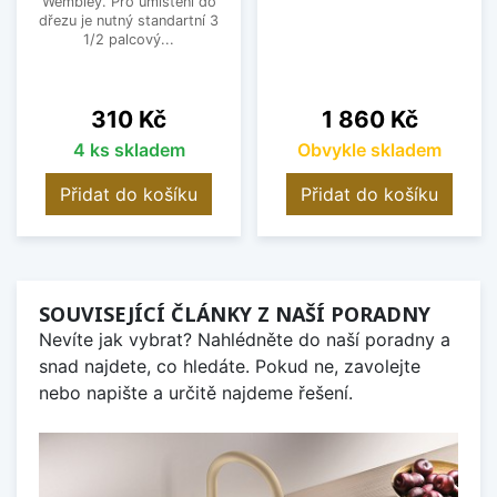
Wembley. Pro umístění do
dřezu je nutný standartní 3
1/2 palcový...
Cena
Cena
310 Kč
1 860 Kč
4 ks skladem
Obvykle skladem
Přidat do košíku
Přidat do košíku
SOUVISEJÍCÍ ČLÁNKY Z NAŠÍ PORADNY
Nevíte jak vybrat? Nahlédněte do naší poradny a
snad najdete, co hledáte. Pokud ne, zavolejte
nebo napište a určitě najdeme řešení.