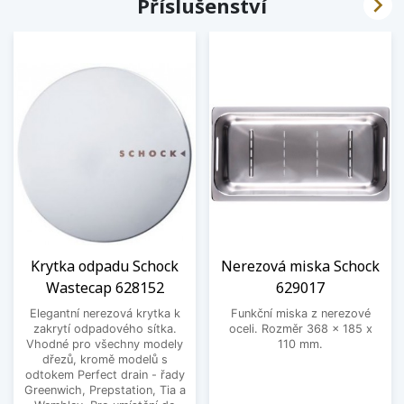

Příslušenství
Krytka odpadu Schock
Nerezová miska Schock
Wastecap 628152
629017
Elegantní nerezová krytka k
Funkční miska z nerezové
zakrytí odpadového sítka.
oceli. Rozměr 368 x 185 x
Vhodné pro všechny modely
110 mm.
dřezů, kromě modelů s
odtokem Perfect drain - řady
Greenwich, Prepstation, Tia a