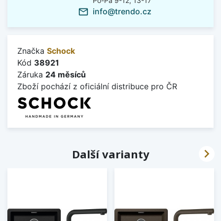
Po-Pá 9-12, 13-17
info@trendo.cz
mail_outline
Značka
Schock
Kód
38921
Záruka
24 měsíců
Zboží pochází z oficiální distribuce pro ČR

Další varianty