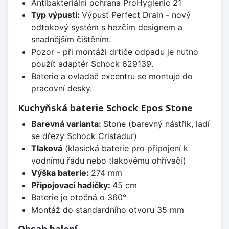
Antibakteriální ochrana ProHygienic 21
Typ výpusti:
Výpusť Perfect Drain - nový
odtokový systém s hezčím designem a
snadnějším čištěním.
Pozor - při montáži drtiče odpadu je nutno
použít adaptér Schock 629139.
Baterie a ovladač excentru se montuje do
pracovní desky.
Kuchyňská baterie Schock Epos Stone
Barevná varianta:
Stone (barevný nástřik, ladí
se dřezy Schock Cristadur)
Tlaková
(klasická baterie pro připojení k
vodnímu řádu nebo tlakovému ohřívači)
Výška baterie:
274 mm
Připojovací hadičky:
45 cm
Baterie je otočná o 360°
Montáž do standardního otvoru 35 mm
Obsah balení