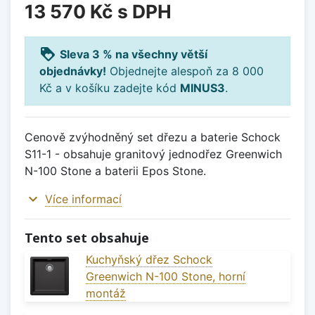
13 570 Kč
s DPH
loyalty
Sleva 3 % na všechny větší
objednávky!
Objednejte alespoň za 8 000
Kč a v košíku zadejte kód
MINUS3
.
Cenově zvýhodněný set dřezu a baterie Schock
S11-1 - obsahuje granitový jednodřez Greenwich
N-100 Stone a baterii Epos Stone.
expand_more
Více informací
Tento set obsahuje
Kuchyňský dřez Schock
Greenwich N-100 Stone, horní
montáž