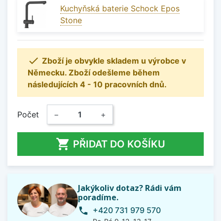
Kuchyňská baterie Schock Epos
Stone

Zboží je obvykle skladem u výrobce v
Německu. Zboží odešleme během
následujících 4 - 10 pracovních dnů.
Počet
−
+

PŘIDAT DO KOŠÍKU
Jakýkoliv dotaz? Rádi vám
poradíme.
+420 731 979 570
phone