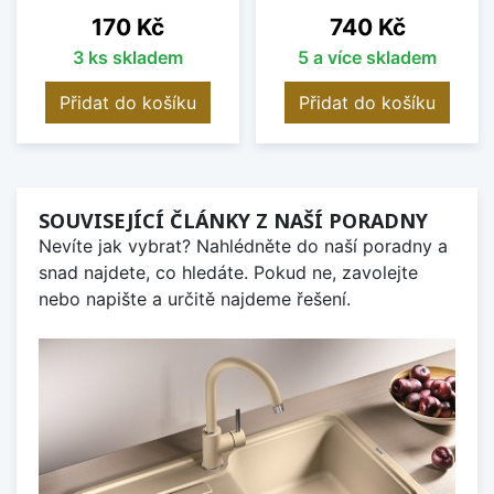
Cena
Cena
170 Kč
740 Kč
3 ks skladem
5 a více skladem
Přidat do košíku
Přidat do košíku
SOUVISEJÍCÍ ČLÁNKY Z NAŠÍ PORADNY
Nevíte jak vybrat? Nahlédněte do naší poradny a
snad najdete, co hledáte. Pokud ne, zavolejte
nebo napište a určitě najdeme řešení.