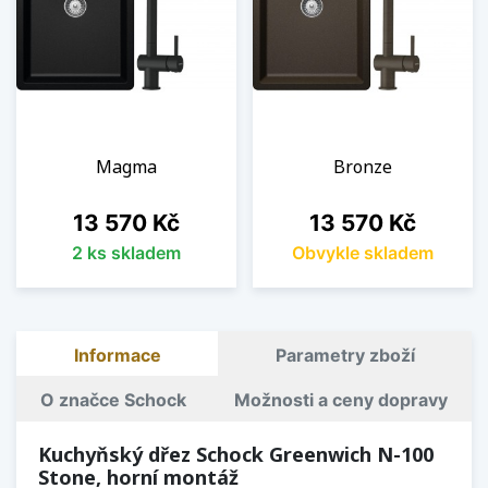
Magma
Bronze
Cena
Cena
13 570 Kč
13 570 Kč
2 ks skladem
Obvykle skladem
Informace
Parametry zboží
O značce Schock
Možnosti a ceny dopravy
Kuchyňský dřez Schock Greenwich N-100
Stone, horní montáž