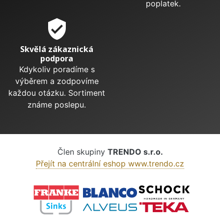
poplatek.
verified_user
Skvělá zákaznická
podpora
Kdykoliv poradíme s
výběrem a zodpovíme
každou otázku. Sortiment
známe poslepu.
Člen skupiny
TRENDO s.r.o.
Přejít na centrální eshop www.trendo.cz