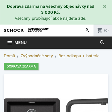
×
Doprava zdarma na všechny objednávky nad
3 000 Kč.
Všechny probíhající akce
najdete zde
.

shopping_cart
(0)
search

MENU
Domů
Zvýhodněné sety
Bez odkapu + baterie
DOPRAVA ZDARMA