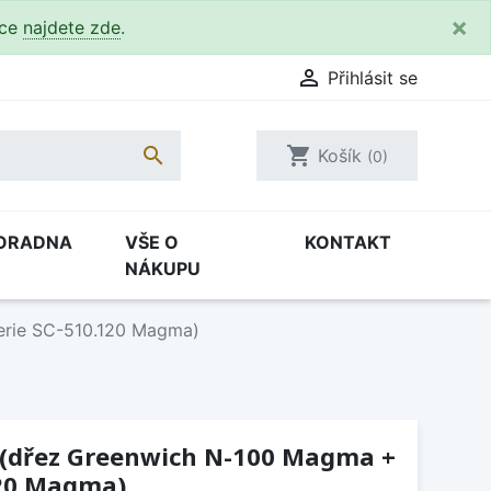
×
kce
najdete zde
.

Přihlásit se

shopping_cart
Košík
(0)
ORADNA
VŠE O
KONTAKT
NÁKUPU
erie SC-510.120 Magma)
5 (dřez Greenwich N-100 Magma +
120 Magma)