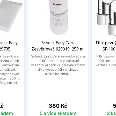
chock Easy
Schock Easy Care
Filtr pevn
29735
Zesvětlovač 629019, 250 ml
SF-100
ck Easy Care
Schock Easy Care zesvětlovač má
Filtr pevnýc
 údržbu všech
bělící efekt, který odstraní
100, pro d
d usazováním
všechny organické barevné změny
kartuše a per
 nečistot.
díky vysoce účinné složce
 odvápňovač
aktivního chlóru.
alzám 250 ml,
čky, návod.
Cena
C
Kč
380 Kč
5
kladem
5 a více skladem
2 k