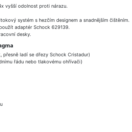
x vyšší odolnost proti nárazu.
dtokový systém s hezčím designem a snadnějším čištěním.
 použít adaptér Schock 629139.
racovní desky.
Magma
, přesně ladí se dřezy Schock Cristadur)
odnímu řádu nebo tlakovému ohřívači)
ou