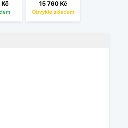
Cena
 Kč
15 760 Kč
adem
Obvykle skladem