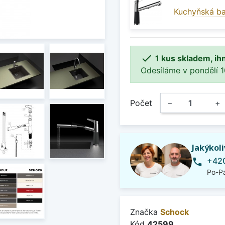
Kuchyňská b

1 kus skladem, ih
Odesíláme v pondělí 10.
Počet
−
+
Jakýkol
+420
phone
Po-Pá
Značka
Schock
Kód
42599