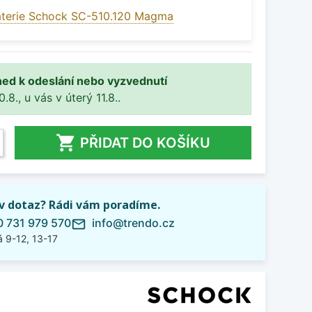
aterie Schock SC-510.120 Magma
ned k odeslání nebo vyzvednutí
8., u vás v úterý 11.8..

PŘIDAT DO KOŠÍKU
iv dotaz? Rádi vám poradíme.
 731 979 570
info@trendo.cz
mail_outline
 9-12, 13-17