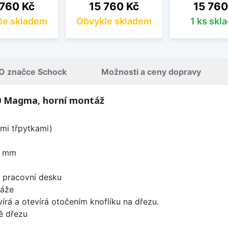
a
Cena
Cena
 760 Kč
15 760 Kč
15 760
le skladem
Obvykle skladem
1 ks skl
O značce Schock
Možnosti a ceny dopravy
0 Magma, horní montáž
mi třpytkami)
0 mm
d pracovní desku
táže
írá a otevírá otočením knoflíku na dřezu.
ě dřezu