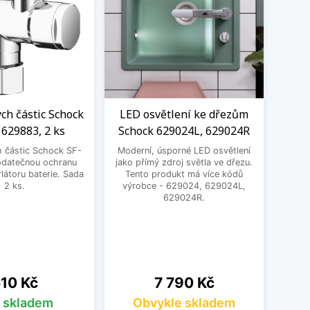
ých částic Schock
LED osvětlení ke dřezům
M
 629883, 2 ks
Schock 629024L, 629024R
Ne
Schoc
h částic Schock SF-
Moderní, úsporné LED osvětlení
mm. 
odatečnou ochranu
jako přímý zdroj světla ve dřezu.
uložen
látoru baterie. Sada
Tento produkt má více kódů
s pra
2 ks.
výrobce - 629024, 629024L,
sp
629024R.
vel
ena
Cena
10 Kč
7 790 Kč
s skladem
Obvykle skladem