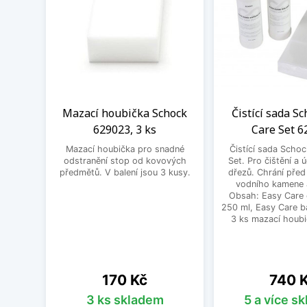
Mazací houbička Schock
Čistící sada S
629023, 3 ks
Care Set 6
Mazací houbička pro snadné
Čistící sada Scho
odstranění stop od kovových
Set. Pro čištění a
předmětů. V balení jsou 3 kusy.
dřezů. Chrání pře
vodního kamene a
Obsah: Easy Care
250 ml, Easy Care b
3 ks mazací houbi
Cena
Cena
170 Kč
740 
3 ks skladem
5 a více s