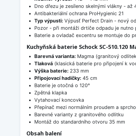
Dno dřezu je zesíleno skelnými vlákny - až 4
Antibakteriální ochrana ProHygienic 21
Typ výpusti:
Výpusť Perfect Drain - nový o
Pozor - při montáži drtiče odpadu je nutno
Baterie a ovladač excentru se montuje do p
Kuchyňská baterie Schock SC-510.120 
Barevná varianta:
Magma (granitový odlitek
Tlaková
(klasická baterie pro připojení k v
Výška baterie:
233 mm
Připojovací hadičky:
45 cm
Baterie je otočná o 120°
Zpětná klapka
Vytahovací koncovka
Přepínač mezi normálním proudem a sprch
Barevné varianty z granitového odlitku
Montáž do standardního otvoru 35 mm
Obsah balení