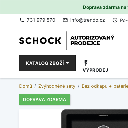
Doprava zdarma na 
731 979 570
info@trendo.cz
Po-
phone
mail_outline
access_time
flash_on
KATALOG ZBOŽÍ
VÝPRODEJ
Domů
Zvýhodněné sety
Bez odkapu + bateri
DOPRAVA ZDARMA