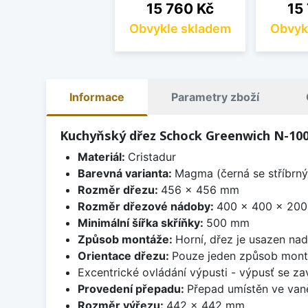
Cena
Cen
15 760 Kč
15
Obvykle skladem
Obvyk
Informace
Parametry zboží
Kuchyňský dřez Schock Greenwich N-10
Materiál:
Cristadur
Barevná varianta:
Magma (černá se stříbrný
Rozměr dřezu:
456 x 456 mm
Rozměr dřezové nádoby:
400 x 400 x 20
Minimální šířka skříňky:
500 mm
Způsob montáže:
Horní, dřez je usazen na
Orientace dřezu:
Pouze jeden způsob mon
Excentrické ovládání výpusti - výpusť se zav
Provedení přepadu:
Přepad umístěn ve van
Rozměr výřezu:
442 x 442 mm