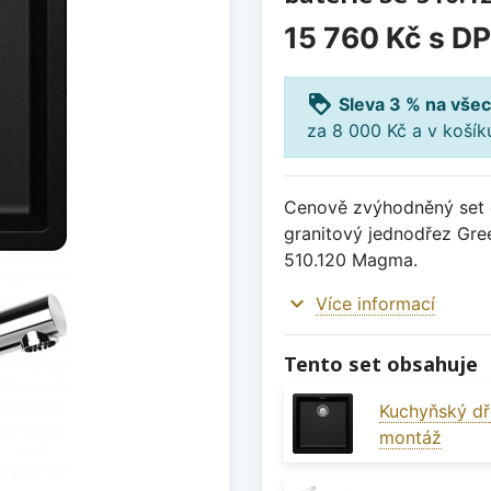
15 760 Kč
s D
loyalty
Sleva 3 % na všec
za 8 000 Kč a v koší
Cenově zvýhodněný set d
granitový jednodřez Gre
510.120 Magma.
expand_more
Více informací
Tento set obsahuje
Kuchyňský dř
montáž