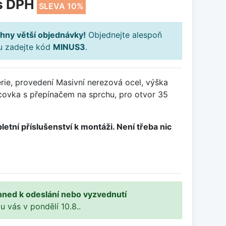
s DPH
SLEVA 10%
hny větší objednávky!
Objednejte alespoň
ku zadejte kód
MINUS3
.
rie, provedení Masivní nerezová ocel, výška
ovka s přepínačem na sprchu, pro otvor 35
letní příslušenství k montáži. Není třeba nic
hned k odeslání nebo vyzvednutí
 u vás v pondělí 10.8..