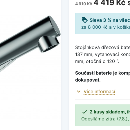
4 419 Kč
4 910 Kč
loyalty
Sleva 3 % na všec
za 8 000 Kč a v koší
Stojánková dřezová bate
137 mm, vytahovací konc
mm, otočná o 120 °.
Součástí baterie je komp
dokupovat.
expand_more
Více informací

2 kusy skladem, i
Odesíláme zítra (7.8.),