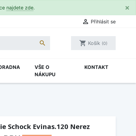
×
kce
najdete zde
.

Přihlásit se

shopping_cart
Košík
(0)
ORADNA
VŠE O
KONTAKT
NÁKUPU
ie Schock Evinas.120 Nerez