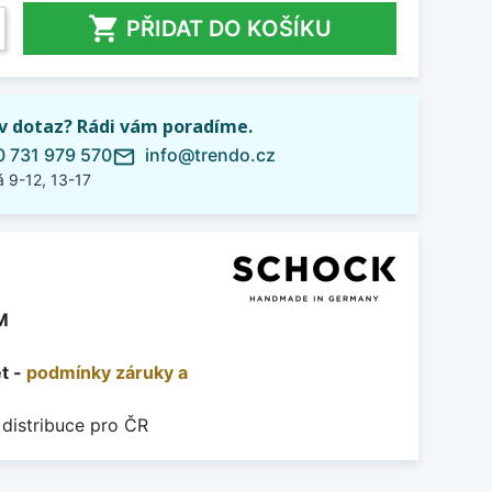

PŘIDAT DO KOŠÍKU
iv dotaz? Rádi vám poradíme.
 731 979 570
info@trendo.cz
mail_outline
 9-12, 13-17
M
et -
podmínky záruky a
 distribuce pro ČR