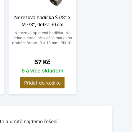
Nerezová hadička Š3/8" x
M3/8", délka 30 cm
Nerezová opletená hadička. Na
jednom konci převlečná matka na
o
druhém šroub. 9 x 13 mm. PN 10.
Cena
57 Kč
5 a více skladem
Přidat do košíku
e a určitě najdeme řešení.