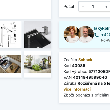
Počet
−
+
Jakýkol
+420
phone
Po-Pá
Značka
Schock
Kód
43085
Kód výrobce
577120ED
EAN
4014949599040
Záruka
Rozšířená na 5 l
více informací
Zboží pochází z oficiální