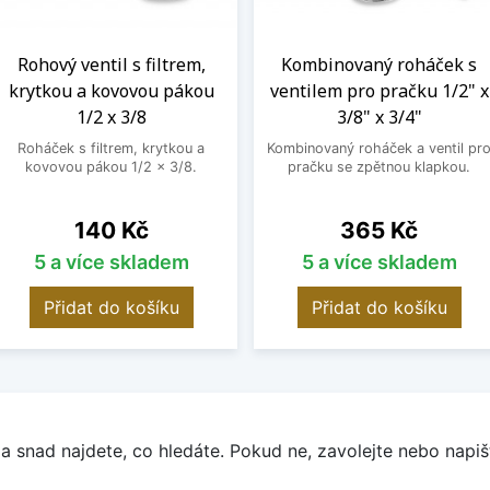
Rohový ventil s filtrem,
Kombinovaný roháček s
krytkou a kovovou pákou
ventilem pro pračku 1/2" x
1/2 x 3/8
3/8" x 3/4"
Roháček s filtrem, krytkou a
Kombinovaný roháček a ventil pr
kovovou pákou 1/2 x 3/8.
pračku se zpětnou klapkou.
Cena
Cena
140 Kč
365 Kč
5 a více skladem
5 a více skladem
Přidat do košíku
Přidat do košíku
a snad najdete, co hledáte. Pokud ne, zavolejte nebo napišt