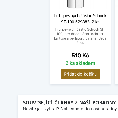
Filtr pevných částic Schock
SF-100 629883, 2 ks
Filtr pevných částic Schock SF-
100, pro dodatečnou ochranu
kartuše a perlátoru baterie. Sada
2 ks.
Cena
510 Kč
2 ks skladem
Přidat do košíku
SOUVISEJÍCÍ ČLÁNKY Z NAŠÍ PORADNY
Nevíte jak vybrat? Nahlédněte do naší poradny 