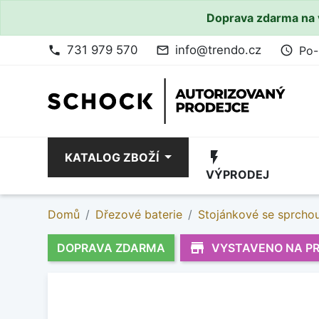
Doprava zdarma na 
731 979 570
info@trendo.cz
Po-
phone
mail_outline
access_time
flash_on
KATALOG ZBOŽÍ
VÝPRODEJ
Domů
Dřezové baterie
Stojánkové se sprcho
store_mall_directory
DOPRAVA ZDARMA
VYSTAVENO NA P