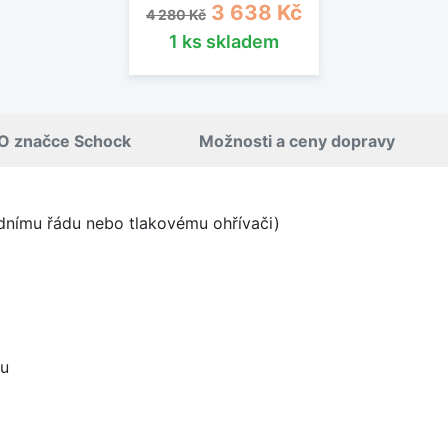
Běžná cena
Cena
3 638 Kč
4 280 Kč
1 ks skladem
O značce Schock
Možnosti a ceny dopravy
odnímu řádu nebo tlakovému ohřívači)
ou