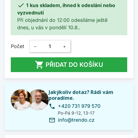

1 kus skladem, ihned k odeslání nebo
vyzvednutí
Při objednání do 12:00 odesíláme ještě
dnes, u vás v pondělí 10.8..
Počet
−
+

PŘIDAT DO KOŠÍKU
Jakýkoliv dotaz? Rádi vám
poradíme.
+420 731 979 570
phone
Po-Pá 9-12, 13-17
info@trendo.cz
mail_outline