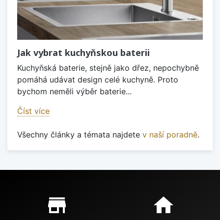
Jak vybrat kuchyňskou baterii
Kuchyňská baterie, stejně jako dřez, nepochybně
pomáhá udávat design celé kuchyně. Proto
bychom neměli výběr baterie...
Číst více
Všechny články a témata najdete
v naší poradně
.
Proč nakupovat u nás?
store_mall_directory
home