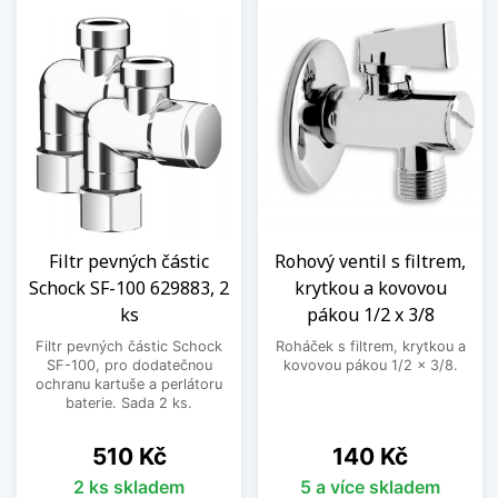
Filtr pevných částic
Rohový ventil s filtrem,
Schock SF-100 629883, 2
krytkou a kovovou
ks
pákou 1/2 x 3/8
Filtr pevných částic Schock
Roháček s filtrem, krytkou a
SF-100, pro dodatečnou
kovovou pákou 1/2 x 3/8.
ochranu kartuše a perlátoru
baterie. Sada 2 ks.
Cena
Cena
510 Kč
140 Kč
2 ks skladem
5 a více skladem