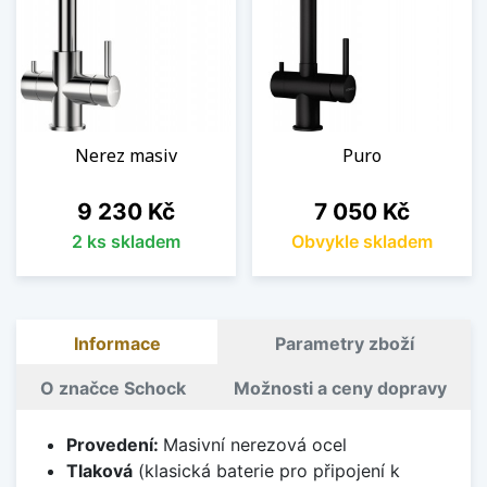
Nerez masiv
Puro
Cena
Cena
9 230 Kč
7 050 Kč
2 ks skladem
Obvykle skladem
Informace
Parametry zboží
O značce Schock
Možnosti a ceny dopravy
Provedení:
Masivní nerezová ocel
Tlaková
(klasická baterie pro připojení k