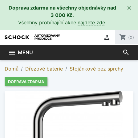
×
Doprava zdarma na všechny objednávky nad
3 000 Kč.
Všechny probíhající akce
najdete zde
.

shopping_cart
(0)
search

MENU
Domů
Dřezové baterie
Stojánkové bez sprchy
DOPRAVA ZDARMA