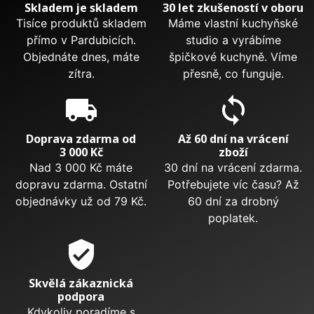
Skladem je skladem
30 let zkušeností v oboru
Tisíce produktů skladem
Máme vlastní kuchyňské
přímo v Pardubicích.
studio a vyrábíme
Objednáte dnes, máte
špičkové kuchyně. Víme
zítra.
přesně, co funguje.
local_shipping
sync
Doprava zdarma od
Až 60 dní na vrácení
3 000 Kč
zboží
Nad 3 000 Kč máte
30 dní na vrácení zdarma.
dopravu zdarma. Ostatní
Potřebujete víc času? Až
objednávky už od 79 Kč.
60 dní za drobný
poplatek.
verified_user
Skvělá zákaznická
podpora
Kdykoliv poradíme s