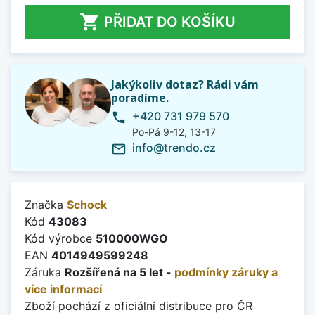

PŘIDAT DO KOŠÍKU
Jakýkoliv dotaz? Rádi vám
poradíme.
+420 731 979 570
phone
Po-Pá 9-12, 13-17
info@trendo.cz
mail_outline
Značka
Schock
Kód
43083
Kód výrobce
510000WGO
EAN
4014949599248
Záruka
Rozšířená na 5 let -
podmínky záruky a
více informací
Zboží pochází z oficiální distribuce pro ČR