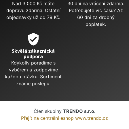
Nad 3 000 Kč máte
30 dní na vrácení zdarma.
dopravu zdarma. Ostatní
Potřebujete víc času? Až
objednávky už od 79 Kč.
60 dní za drobný
poplatek.
verified_user
Skvělá zákaznická
podpora
Kdykoliv poradíme s
výběrem a zodpovíme
každou otázku. Sortiment
známe poslepu.
Člen skupiny
TRENDO s.r.o.
Přejít na centrální eshop www.trendo.cz