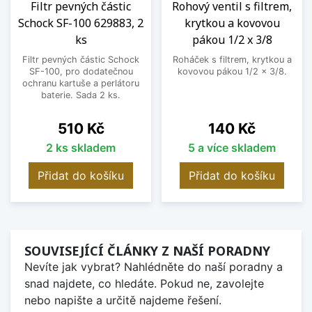
Filtr pevných částic
Rohový ventil s filtrem,
Schock SF-100 629883, 2
krytkou a kovovou
ks
pákou 1/2 x 3/8
Filtr pevných částic Schock
Roháček s filtrem, krytkou a
SF-100, pro dodatečnou
kovovou pákou 1/2 x 3/8.
ochranu kartuše a perlátoru
baterie. Sada 2 ks.
Cena
Cena
510 Kč
140 Kč
2 ks skladem
5 a více skladem
Přidat do košíku
Přidat do košíku
SOUVISEJÍCÍ ČLÁNKY Z NAŠÍ PORADNY
Nevíte jak vybrat? Nahlédněte do naší poradny a
snad najdete, co hledáte. Pokud ne, zavolejte
nebo napište a určitě najdeme řešení.