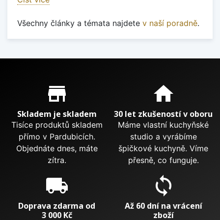
Všechny články a témata najdete
v naší poradně
.
Proč nakupovat u nás?
store_mall_directory
home
Skladem je skladem
30 let zkušeností v oboru
Tisíce produktů skladem
Máme vlastní kuchyňské
přímo v Pardubicích.
studio a vyrábíme
Objednáte dnes, máte
špičkové kuchyně. Víme
zítra.
přesně, co funguje.
local_shipping
sync
Doprava zdarma od
Až 60 dní na vrácení
3 000 Kč
zboží