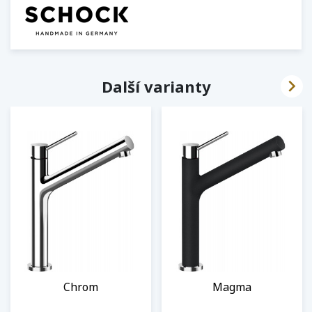

Další varianty
Chrom
Magma