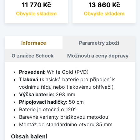
Cena
Cena
11 770 Kč
13 860 Kč
Obvykle skladem
Obvykle skladem
Informace
Parametry zboží
O značce Schock
Možnosti a ceny dopravy
Provedení:
White Gold (PVD)
Tlaková
(klasická baterie pro připojení k
vodnímu řádu nebo tlakovému ohřívači)
Výška baterie:
293 mm
Připojovací hadičky:
50 cm
Baterie je otočná o 120°
Barevné varianty práškovou metodou
Montáž do standardního otvoru 35 mm
Obsah balení