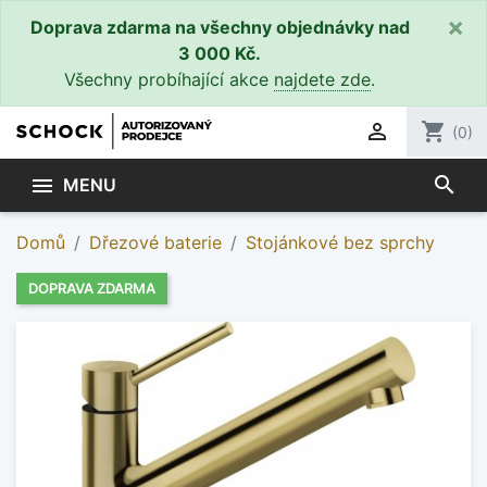
×
Doprava zdarma na všechny objednávky nad
3 000 Kč.
Všechny probíhající akce
najdete zde
.

shopping_cart
(0)
search

MENU
Domů
Dřezové baterie
Stojánkové bez sprchy
DOPRAVA ZDARMA