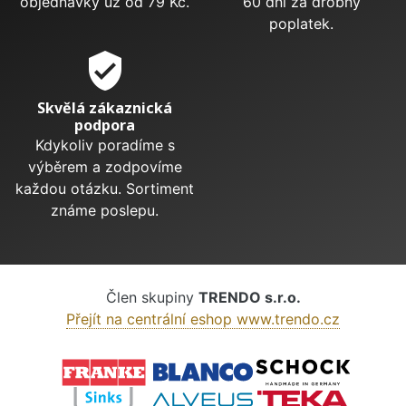
objednávky už od 79 Kč.
60 dní za drobný
poplatek.
verified_user
Skvělá zákaznická
podpora
Kdykoliv poradíme s
výběrem a zodpovíme
každou otázku. Sortiment
známe poslepu.
Člen skupiny
TRENDO s.r.o.
Přejít na centrální eshop www.trendo.cz