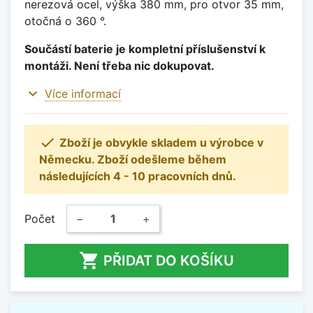
nerezová ocel, výška 380 mm, pro otvor 35 mm,
otočná o 360 °.
Součástí baterie je kompletní příslušenství k
montáži. Není třeba nic dokupovat.
expand_more
Více informací

Zboží je obvykle skladem u výrobce v
Německu. Zboží odešleme během
následujících 4 - 10 pracovních dnů.
Počet
−
+

PŘIDAT DO KOŠÍKU