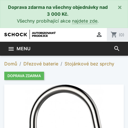
×
Doprava zdarma na všechny objednávky nad
3 000 Kč.
Všechny probíhající akce
najdete zde
.

shopping_cart
(0)
search

MENU
Domů
Dřezové baterie
Stojánkové bez sprchy
DOPRAVA ZDARMA