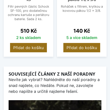
Filtr pevných částic Schock
Roháček s filtrem, krytkou a
SF-100, pro dodatečnou
kovovou pákou 1/2 x 3/8.
ochranu kartuše a perlátoru
baterie. Sada 2 ks.
Cena
Cena
510 Kč
140 Kč
2 ks skladem
5 a více skladem
Přidat do košíku
Přidat do košíku
SOUVISEJÍCÍ ČLÁNKY Z NAŠÍ PORADNY
Nevíte jak vybrat? Nahlédněte do naší poradny a
snad najdete, co hledáte. Pokud ne, zavolejte
nebo napište a určitě najdeme řešení.