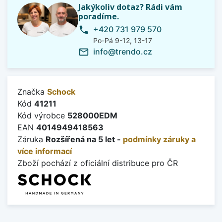
Jakýkoliv dotaz? Rádi vám
poradíme.
+420 731 979 570
phone
Po-Pá 9-12, 13-17
info@trendo.cz
mail_outline
Značka
Schock
Kód
41211
Kód výrobce
528000EDM
EAN
4014949418563
Záruka
Rozšířená na 5 let -
podmínky záruky a
více informací
Zboží pochází z oficiální distribuce pro ČR