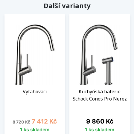
Další varianty
Vytahovací
Kuchyňská baterie
Schock Conos Pro Nerez
Běžná cena
Cena
Cena
7 412 Kč
9 860 Kč
8 720 Kč
1 ks skladem
1 ks skladem