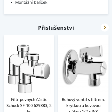
Montážní balíček

Příslušenství
Filtr pevných částic
Rohový ventil s filtrem,
Schock SF-100 629883, 2
krytkou a kovovou
ks
pákou 1/2 x 3/8