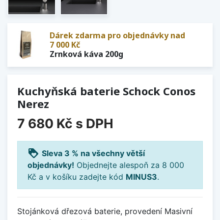
Dárek zdarma pro objednávky nad
7 000 Kč
Zrnková káva 200g
Kuchyňská baterie Schock Conos
Nerez
7 680 Kč
s DPH
loyalty
Sleva 3 % na všechny větší
objednávky!
Objednejte alespoň za 8 000
Kč a v košíku zadejte kód
MINUS3
.
Stojánková dřezová baterie, provedení Masivní