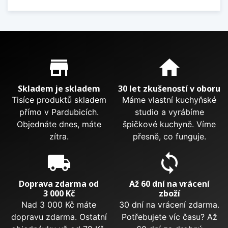
Proč nakupovat u nás?
store_mall_directory
home
Skladem je skladem
30 let zkušeností v oboru
Tisíce produktů skladem
Máme vlastní kuchyňské
přímo v Pardubicích.
studio a vyrábíme
Objednáte dnes, máte
špičkové kuchyně. Víme
zítra.
přesně, co funguje.
local_shipping
sync
Doprava zdarma od
Až 60 dní na vrácení
3 000 Kč
zboží
Nad 3 000 Kč máte
30 dní na vrácení zdarma.
dopravu zdarma. Ostatní
Potřebujete víc času? Až