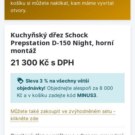
košíku si můžete naklikat, kam máme vyvrtat
otvory.
Kuchyňský dřez Schock
Prepstation D-150 Night, horní
montáž
21 300 Kč
s DPH
loyalty
Sleva 3 % na všechny větší
objednávky!
Objednejte alespoň za 8 000
Kč a v košíku zadejte kód
MINUS3
.
Můžete také zakoupit ve zvýhodněném setu -
klikněte zde