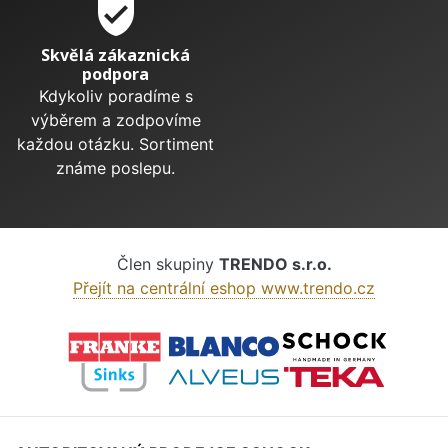
verified_user
Skvělá zákaznická
podpora
Kdykoliv poradíme s
výběrem a zodpovíme
každou otázku. Sortiment
známe poslepu.
Člen skupiny
TRENDO s.r.o.
Přejít na centrální eshop www.trendo.cz