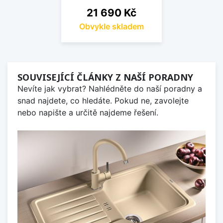
Cena
21 690 Kč
Obvykle skladem
SOUVISEJÍCÍ ČLÁNKY Z NAŠÍ PORADNY
Nevíte jak vybrat? Nahlédněte do naší poradny a
snad najdete, co hledáte. Pokud ne, zavolejte
nebo napište a určitě najdeme řešení.