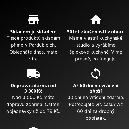
Proč nakupovat u nás?
store_mall_directory
home
Skladem je skladem
30 let zkušeností v oboru
Tisíce produktů skladem
Máme vlastní kuchyňské
přímo v Pardubicích.
studio a vyrábíme
Objednáte dnes, máte
špičkové kuchyně. Víme
zítra.
přesně, co funguje.
local_shipping
sync
Doprava zdarma od
Až 60 dní na vrácení
3 000 Kč
zboží
Nad 3 000 Kč máte
30 dní na vrácení zdarma.
dopravu zdarma. Ostatní
Potřebujete víc času? Až
objednávky už od 79 Kč.
60 dní za drobný
poplatek.