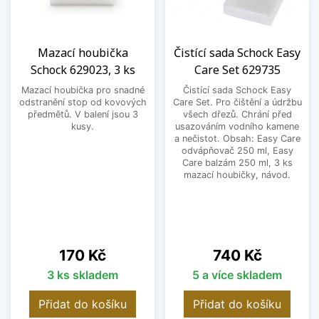
Mazací houbička
Čistící sada Schock Easy
Schock 629023, 3 ks
Care Set 629735
Mazací houbička pro snadné
Čistící sada Schock Easy
odstranění stop od kovových
Care Set. Pro čištění a údržbu
předmětů. V balení jsou 3
všech dřezů. Chrání před
kusy.
usazováním vodního kamene
a nečistot. Obsah: Easy Care
odvápňovač 250 ml, Easy
Care balzám 250 ml, 3 ks
mazací houbičky, návod.
Cena
Cena
170 Kč
740 Kč
3 ks skladem
5 a více skladem
Přidat do košíku
Přidat do košíku