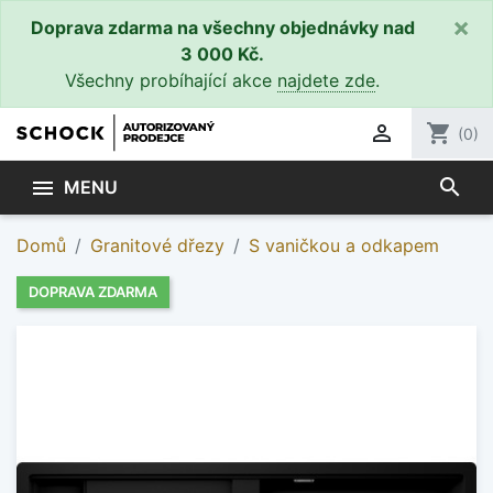
×
Doprava zdarma na všechny objednávky nad
3 000 Kč.
Všechny probíhající akce
najdete zde
.

shopping_cart
(0)
search

MENU
Domů
Granitové dřezy
S vaničkou a odkapem
DOPRAVA ZDARMA