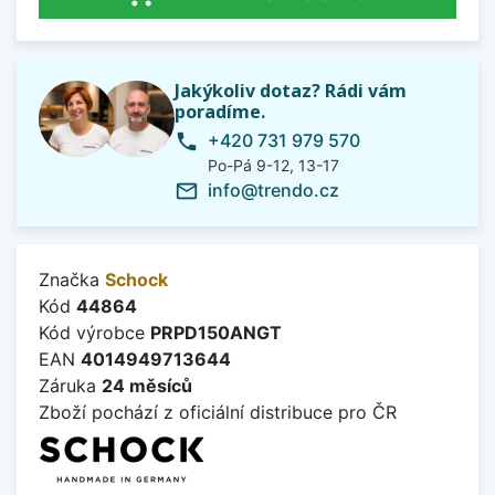
Jakýkoliv dotaz? Rádi vám
poradíme.
+420 731 979 570
phone
Po-Pá 9-12, 13-17
info@trendo.cz
mail_outline
Značka
Schock
Kód
44864
Kód výrobce
PRPD150ANGT
EAN
4014949713644
Záruka
24 měsíců
Zboží pochází z oficiální distribuce pro ČR