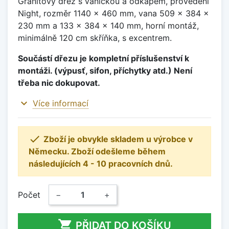
Granitový dřez s vaničkou a odkapem, provedení
Night, rozměr 1140 x 460 mm, vana 509 x 384 x
230 mm a 133 x 384 x 140 mm, horní montáž,
minimálně 120 cm skříňka, s excentrem.
Součástí dřezu je kompletní příslušenství k
montáži. (výpusť, sifon, příchytky atd.) Není
třeba nic dokupovat.
expand_more
Více informací

Zboží je obvykle skladem u výrobce v
Německu. Zboží odešleme během
následujících 4 - 10 pracovních dnů.
Počet
−
+

PŘIDAT DO KOŠÍKU