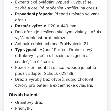
Excentrické ovládání výpusti - výpusť se
zavírá a otevírá otočením knoflíku na dřezu.
Provedení přepadu:
Přepad umístěn ve vaně
dřezu
Rozměr výřezu:
1120 x 440 mm
Dno dřezu je zesíleno skelnými vlákny - až 4x
vyšší odolnost proti nárazu.
Antibakteriální ochrana ProHygienic 21
Typ výpusti:
Výpusť Perfect Drain - nový
odtokový systém s hezčím designem a
snadnějším čištěním.
Pozor - při montáži drtiče odpadu je nutno
použít adaptér Schock 629139.
Dřez z výroby bez otvorů, nutno zhotovit
otvory pro baterii a excentrické ovládání.
Obsah balení
Granitový dřez
Příchytky