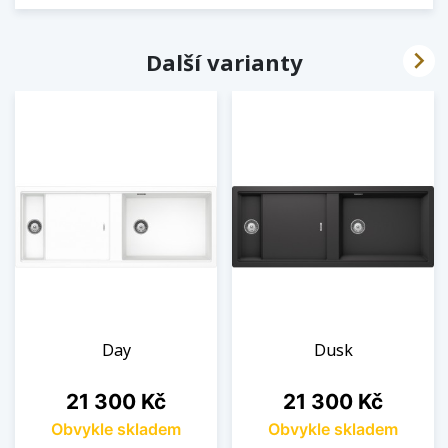

Další varianty
Day
Dusk
Cena
Cena
21 300 Kč
21 300 Kč
Obvykle skladem
Obvykle skladem