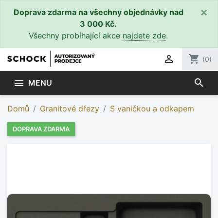
×
Doprava zdarma na všechny objednávky nad
3 000 Kč.
Všechny probíhající akce
najdete zde
.

shopping_cart
(0)
search

MENU
Domů
Granitové dřezy
S vaničkou a odkapem
DOPRAVA ZDARMA