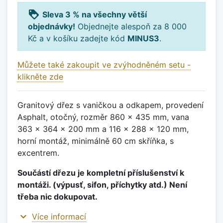
loyalty
Sleva 3 % na všechny větší
objednávky!
Objednejte alespoň za 8 000
Kč a v košíku zadejte kód
MINUS3
.
Můžete také zakoupit ve zvýhodněném setu -
klikněte zde
Granitový dřez s vaničkou a odkapem, provedení
Asphalt, otočný, rozměr 860 x 435 mm, vana
363 x 364 x 200 mm a 116 x 288 x 120 mm,
horní montáž, minimálně 60 cm skříňka, s
excentrem.
Součástí dřezu je kompletní příslušenství k
montáži. (výpusť, sifon, příchytky atd.) Není
třeba nic dokupovat.
expand_more
Více informací