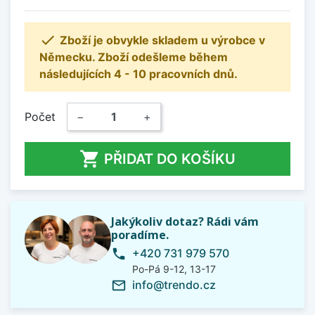

Zboží je obvykle skladem u výrobce v
Německu. Zboží odešleme během
následujících 4 - 10 pracovních dnů.
Počet
−
+

PŘIDAT DO KOŠÍKU
Jakýkoliv dotaz? Rádi vám
poradíme.
+420 731 979 570
phone
Po-Pá 9-12, 13-17
info@trendo.cz
mail_outline