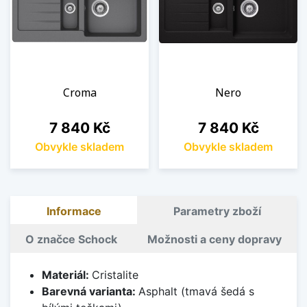
Croma
Nero
Cena
Cena
7 840 Kč
7 840 Kč
Obvykle skladem
Obvykle skladem
Informace
Parametry zboží
O značce Schock
Možnosti a ceny dopravy
Materiál:
Cristalite
Barevná varianta:
Asphalt (tmavá šedá s