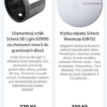
Diamantový vrták
Krytka odpadu Schock
Schock SB Light 629095
Wastecap 628152
na zhotovení otvorů do
Elegantní nerezová krytka k
granitových dřezů
zakrytí odpadového sítka.
Vhodné pro všechny modely
Vrták Schock SB Light s
dřezů, kromě modelů s
diamantovými částicemi, pro
odtokem Perfect drain - řady
zhotovení otvorů do
Greenwich, Prepstation, Tia a
granitového dřezu, průměr
Wembley. Pro umístění do
35 mm. Životnost cca pět
dřezu je nutný standartní 3
otvorů. Profesionální variantu
1/2 palcový...
pro dlouhodobé používání
naleznete pod kódem
629007.
Cena
Cena
270 Kč
310 Kč