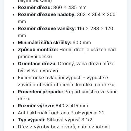
bílými tečkami)
Rozměr dřezu:
860 x 435 mm
Rozměr dřezové nádoby:
363 x 364 x 200
mm
Rozměr dřezové vaničky:
116 x 288 x 120
mm
Minimální šířka skříňky:
600 mm
Způsob montáže:
Horní, dřez je usazen nad
pracovní desku
Orientace dřezu:
Otočný, vana dřezu může
být vlevo i vpravo
Excentrické ovládání výpusti - výpusť se
zavírá a otevírá otočením knoflíku na dřezu.
Provedení přepadu:
Přepad umístěn ve vaně
dřezu
Rozměr výřezu:
840 x 415 mm
Antibakteriální ochrana ProHygienic 21
Typ výpusti:
Sítková výpusť 3 1/2
Dřez z výroby bez otvorů, nutno zhotovit