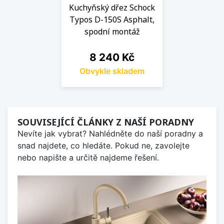
Kuchyňský dřez Schock
Typos D-150S Asphalt,
spodní montáž
Cena
8 240 Kč
Obvykle skladem
SOUVISEJÍCÍ ČLÁNKY Z NAŠÍ PORADNY
Nevíte jak vybrat? Nahlédněte do naší poradny a
snad najdete, co hledáte. Pokud ne, zavolejte
nebo napište a určitě najdeme řešení.