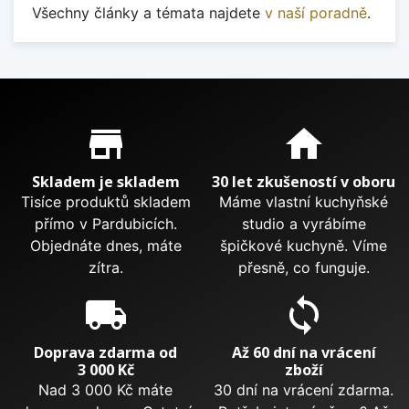
Všechny články a témata najdete
v naší poradně
.
Proč nakupovat u nás?
store_mall_directory
home
Skladem je skladem
30 let zkušeností v oboru
Tisíce produktů skladem
Máme vlastní kuchyňské
přímo v Pardubicích.
studio a vyrábíme
Objednáte dnes, máte
špičkové kuchyně. Víme
zítra.
přesně, co funguje.
local_shipping
sync
Doprava zdarma od
Až 60 dní na vrácení
3 000 Kč
zboží
Nad 3 000 Kč máte
30 dní na vrácení zdarma.