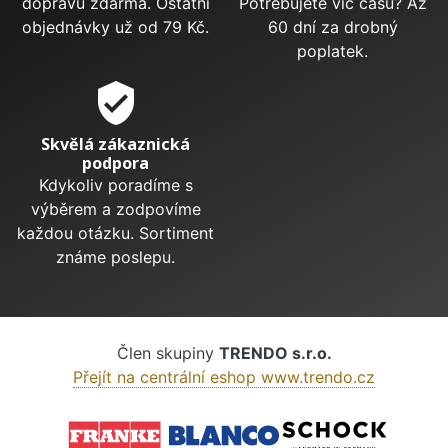
dopravu zdarma. Ostatní
Potřebujete víc času? Až
objednávky už od 79 Kč.
60 dní za drobný
poplatek.
verified_user
Skvělá zákaznická
podpora
Kdykoliv poradíme s
výběrem a zodpovíme
každou otázku. Sortiment
známe poslepu.
Člen skupiny
TRENDO s.r.o.
Přejít na centrální eshop www.trendo.cz