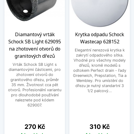
Diamantový vrták
Krytka odpadu Schock
Schock SB Light 629095
Wastecap 628152
na zhotovení otvorů do
Elegantní nerezová krytka k
granitových dřezů
zakrytí odpadového sítka.
Vhodné pro všechny modely
Vrták Schock SB Light s
dřezů, kromě modelů s
diamantovými částicemi, pro
odtokem Perfect drain - řady
zhotovení otvorů do
Greenwich, Prepstation, Tia a
granitového dřezu, průměr
Wembley. Pro umístění do
35 mm. Životnost cca pět
dřezu je nutný standartní 3
otvorů. Profesionální variantu
1/2 palcový...
pro dlouhodobé používání
naleznete pod kódem
629007.
Cena
Cena
270 Kč
310 Kč