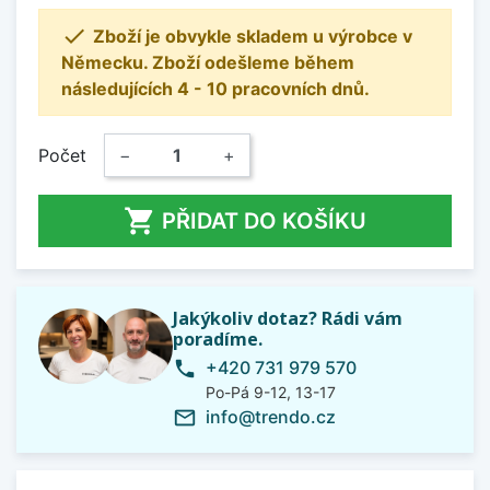

Zboží je obvykle skladem u výrobce v
Německu. Zboží odešleme během
následujících 4 - 10 pracovních dnů.
Počet
−
+

PŘIDAT DO KOŠÍKU
Jakýkoliv dotaz? Rádi vám
poradíme.
+420 731 979 570
phone
Po-Pá 9-12, 13-17
info@trendo.cz
mail_outline