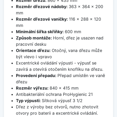
Rozměr dřezu:
860 x 435 mm
Rozměr dřezové nádoby:
363 x 364 x 200
mm
Rozměr dřezové vaničky:
116 x 288 x 120
mm
Minimální šířka skříňky:
600 mm
Způsob montáže:
Horní, dřez je usazen nad
pracovní desku
Orientace dřezu:
Otočný, vana dřezu může
být vlevo i vpravo
Excentrické ovládání výpusti - výpusť se
zavírá a otevírá otočením knoflíku na dřezu.
Provedení přepadu:
Přepad umístěn ve vaně
dřezu
Rozměr výřezu:
840 x 415 mm
Antibakteriální ochrana ProHygienic 21
Typ výpusti:
Sítková výpusť 3 1/2
Dřez z výroby bez otvorů, nutno zhotovit
otvory pro baterii a excentrické ovládání.