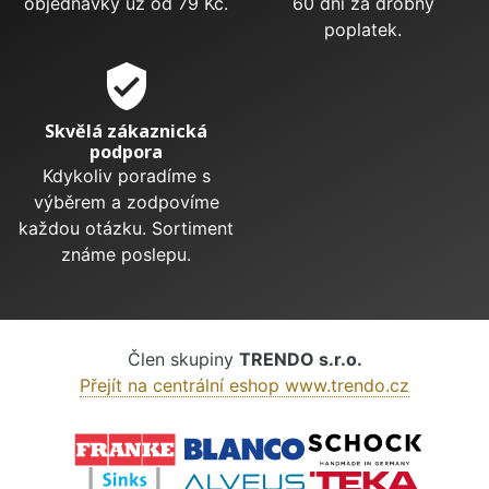
objednávky už od 79 Kč.
60 dní za drobný
poplatek.
verified_user
Skvělá zákaznická
podpora
Kdykoliv poradíme s
výběrem a zodpovíme
každou otázku. Sortiment
známe poslepu.
Člen skupiny
TRENDO s.r.o.
Přejít na centrální eshop www.trendo.cz