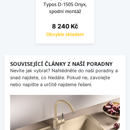
Typos D-150S Onyx,
spodní montáž
Cena
8 240 Kč
Obvykle skladem
SOUVISEJÍCÍ ČLÁNKY Z NAŠÍ PORADNY
Nevíte jak vybrat? Nahlédněte do naší poradny a
snad najdete, co hledáte. Pokud ne, zavolejte
nebo napište a určitě najdeme řešení.