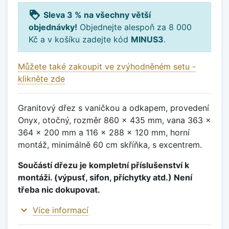
loyalty
Sleva 3 % na všechny větší
objednávky!
Objednejte alespoň za 8 000
Kč a v košíku zadejte kód
MINUS3
.
Můžete také zakoupit ve zvýhodněném setu -
klikněte zde
Granitový dřez s vaničkou a odkapem, provedení
Onyx, otočný, rozměr 860 x 435 mm, vana 363 x
364 x 200 mm a 116 x 288 x 120 mm, horní
montáž, minimálně 60 cm skříňka, s excentrem.
Součástí dřezu je kompletní příslušenství k
montáži. (výpusť, sifon, příchytky atd.) Není
třeba nic dokupovat.
expand_more
Více informací