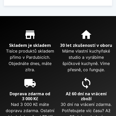
Proč nakupovat u nás?
store_mall_directory
home
Skladem je skladem
30 let zkušeností v oboru
Tisíce produktů skladem
Máme vlastní kuchyňské
přímo v Pardubicích.
studio a vyrábíme
Objednáte dnes, máte
špičkové kuchyně. Víme
zítra.
přesně, co funguje.
local_shipping
sync
Doprava zdarma od
Až 60 dní na vrácení
3 000 Kč
zboží
Nad 3 000 Kč máte
30 dní na vrácení zdarma.
dopravu zdarma. Ostatní
Potřebujete víc času? Až