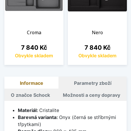
Croma
Nero
Cena
Cena
7 840 Kč
7 840 Kč
Obvykle skladem
Obvykle skladem
Informace
Parametry zboží
O značce Schock
Možnosti a ceny dopravy
Materiál:
Cristalite
Barevná varianta:
Onyx (černá se stříbrnými
třpytkami)