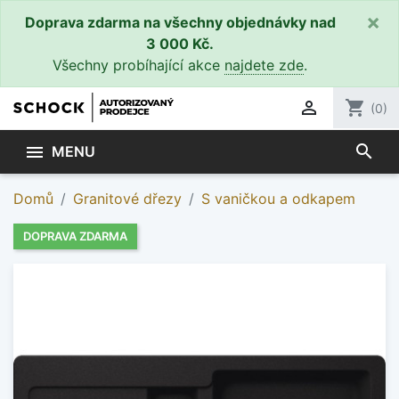
×
Doprava zdarma na všechny objednávky nad
3 000 Kč.
Všechny probíhající akce
najdete zde
.

shopping_cart
(0)
search

MENU
Domů
Granitové dřezy
S vaničkou a odkapem
DOPRAVA ZDARMA