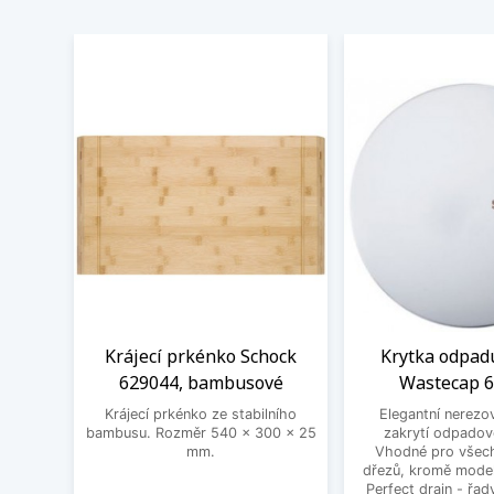
Krájecí prkénko Schock
Krytka odpad
629044, bambusové
Wastecap 
Krájecí prkénko ze stabilního
Elegantní nerezo
bambusu. Rozměr 540 x 300 x 25
zakrytí odpadov
mm.
Vhodné pro všec
dřezů, kromě mode
Perfect drain - řa