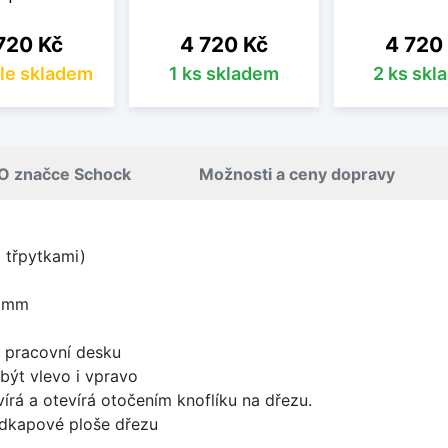
na
Cena
Cena
720 Kč
4 720 Kč
4 720
le skladem
1 ks skladem
2 ks skl
O značce Schock
Možnosti a ceny dopravy
i třpytkami)
5 mm
d pracovní desku
být vlevo i vpravo
írá a otevírá otočením knoflíku na dřezu.
odkapové ploše dřezu