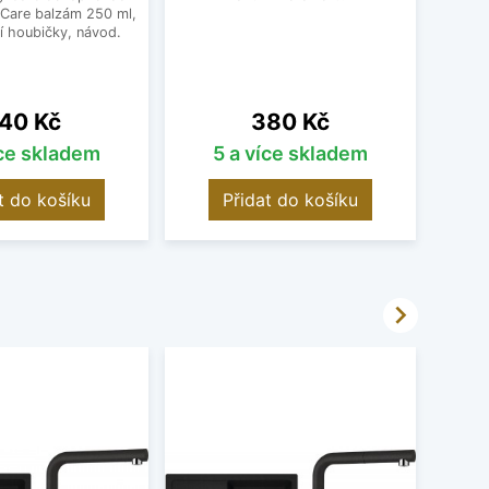
 Care balzám 250 ml,
í houbičky, návod.
ena
Cena
40 Kč
380 Kč
íce skladem
5 a více skladem
t do košíku
Přidat do košíku
