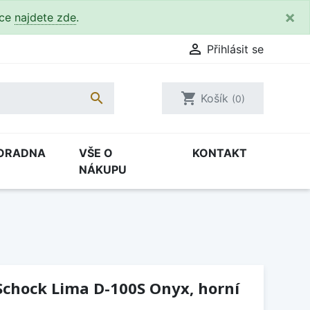
×
kce
najdete zde
.

Přihlásit se

shopping_cart
Košík
(0)
ORADNA
VŠE O
KONTAKT
NÁKUPU
Schock Lima D-100S Onyx, horní