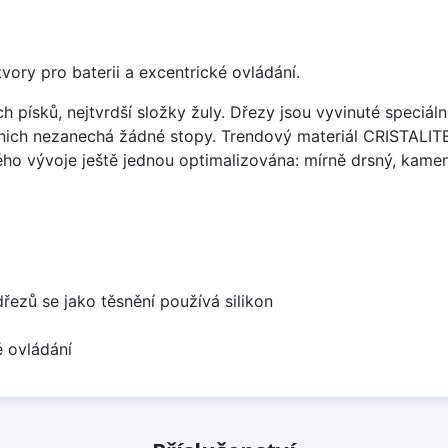
vory pro baterii a excentrické ovládání.
ísků, nejtvrdší složky žuly. Dřezy jsou vyvinuté speciáln
 nich nezanechá žádné stopy. Trendový materiál CRISTALI
ého vývoje ještě jednou optimalizována: mírně drsný, kameni
dřezů se jako těsnění používá silikon
é ovládání