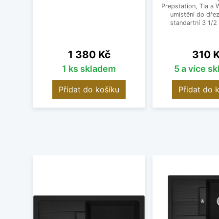
Prepstation, Tia a
umístění do dřez
standartní 3 1/2 
Cena
Cena
1 380 Kč
310 
1 ks skladem
5 a více s
Přidat do košíku
Přidat do 