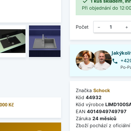

1 kus skladem, ih
Při objednání do 12:00
Počet
−
+
Jakýkol
+420
phone
Po-Pá
Značka
Schock
Kód
44932
000 Kč
Kód výrobce
LIMD100S
EAN
4014949749797
Záruka
24 měsíců
Zboží pochází z oficiální