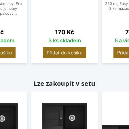
 Wembley. Pro
250 ml, Easy
u je nutný
3 ks mazac
palcový...
Cena
C
Kč
170 Kč
7
kladem
3 ks skladem
5 a v
košíku
Přidat do košíku
Přida
Lze zakoupit v setu