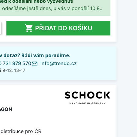
ned k odeslání nebo vyzvednutí
 odesíláme ještě dnes, u vás v pondělí 10.8..

PŘIDAT DO KOŠÍKU
iv dotaz? Rádi vám poradíme.
 731 979 570
info@trendo.cz
mail_outline
 9-12, 13-17
AGON
 distribuce pro ČR