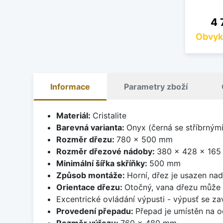
Ce
4 
Obvyk
Informace
Parametry zboží
Materiál:
Cristalite
Barevná varianta:
Onyx (černá se stříbrným
Rozměr dřezu:
780 x 500 mm
Rozměr dřezové nádoby:
380 x 428 x 16
Minimální šířka skříňky:
500 mm
Způsob montáže:
Horní, dřez je usazen na
Orientace dřezu:
Otočný, vana dřezu může 
Excentrické ovládání výpusti - výpusť se zav
Provedení přepadu:
Přepad je umístěn na 
Rozměr výřezu:
760 x 480 mm