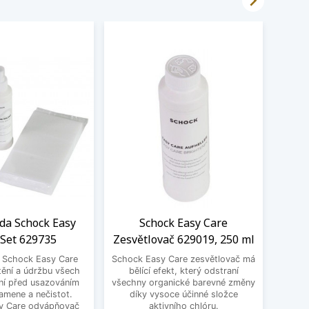

ada Schock Easy
Schock Easy Care
Čistí
 Set 629735
Zesvětlovač 629019, 250 ml
a Schock Easy Care
Schock Easy Care zesvětlovač má
Čistí
tění a údržbu všech
bělící efekt, který odstraní
Pro o
ní před usazováním
všechny organické barevné změny
bare
amene a nečistot.
díky vysoce účinné složce
ploch
y Care odvápňovač
aktivního chlóru.
Pro