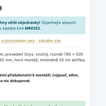
H
hny větší objednávky!
Objednejte alespoň
ku zadejte kód
MINUS3
.
 zvýhodněném setu - klikněte zde
m, provedení Onyx, otočný, rozměr 780 x 500
5 mm, horní montáž, minimálně 50 cm skříňka,
tní příslušenství k montáži. (výpusť, sifon,
ba nic dokupovat.