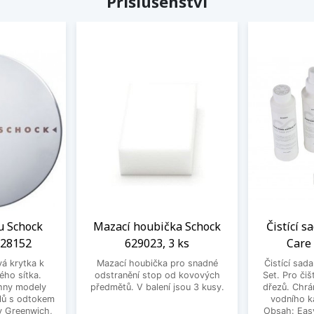
Příslušenství
u Schock
Mazací houbička Schock
Čistící s
628152
629023, 3 ks
Care
vá krytka k
Mazací houbička pro snadné
Čistící sad
ého sítka.
odstranění stop od kovových
Set. Pro čiš
hny modely
předmětů. V balení jsou 3 kusy.
dřezů. Chrá
lů s odtokem
vodního k
dy Greenwich,
Obsah: Eas