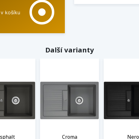
adjust
 v košíku
Další varianty
sphalt
Croma
Nero