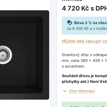
4 720 Kč
s DP
loyalty
Sleva 3 % na všec
za 8 000 Kč a v koší
Můžete také zakoupit ve
Granitový dřez s odkape
mm, vana 380 x 428 x 16
s excentrem.
Součástí dřezu je komple
příchytky atd.) Není tře
expand_more
Více informací