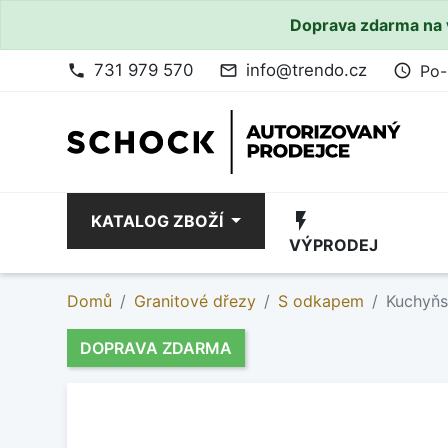
Doprava zdarma na 
731 979 570
info@trendo.cz
Po-
phone
mail_outline
access_time
flash_on
KATALOG ZBOŽÍ
VÝPRODEJ
Domů
Granitové dřezy
S odkapem
Kuchyňs
DOPRAVA ZDARMA