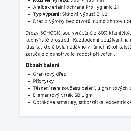
Antibakteriální ochrana ProHygienic 21
Typ výpusti:
Sítková výpusť 3 1/2
Dřez z výroby bez otvorů, nutno zhotovit ot
Dřezy SCHOCK jsou vyráběné z 80% křemičitých p
kuchyňské prostředí. Každodenní používání na
klasika, která byla nedávno v rámci několikalet
zaručuje dlouhotrvající radost při vaření.
Obsah balení
Granitový dřez
Příchytky
Těsnění není součástí balení, u granitových 
Diamantový vrták SB Light
Odtokové armatury, sítko/zátka, excentrick