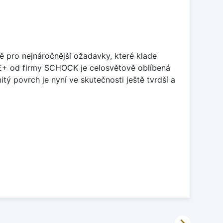
ě pro nejnáročnější ožadavky, které klade
TE+ od firmy SCHOCK je celosvětově oblíbená
tý povrch je nyní ve skutečnosti ještě tvrdší a