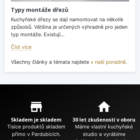
Typy montáže dřezů
Kuchyňské dřezy se dají namontovat na několik
způsobů. Většina je určených výhradně pro jeden
typ montáže. Existují...
Číst více
Všechny články a témata najdete
v naší poradně
.
Proč nakupovat u nás?
store_mall_directory
home
Skladem je skladem
30 let zkušeností v oboru
Tisíce produktů skladem
Máme vlastní kuchyňské
přímo v Pardubicích.
studio a vyrábíme