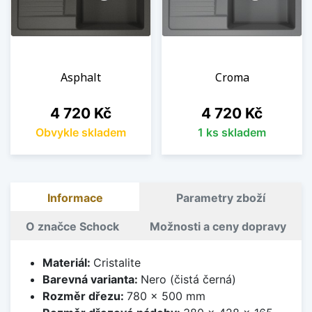
Asphalt
Croma
Cena
Cena
4 720 Kč
4 720 Kč
Obvykle skladem
1 ks skladem
Informace
Parametry zboží
O značce Schock
Možnosti a ceny dopravy
Materiál:
Cristalite
Barevná varianta:
Nero (čistá černá)
Rozměr dřezu:
780 x 500 mm