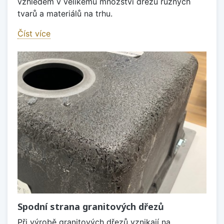
vzhledem v velikému množství dřezů různých
tvarů a materiálů na trhu.
Číst více
Spodní strana granitových dřezů
Při výrobě granitových dřezů vznikají na