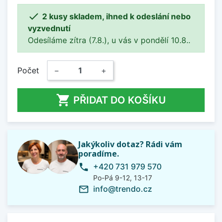

2 kusy skladem, ihned k odeslání nebo
vyzvednutí
Odesíláme zítra (7.8.), u vás v pondělí 10.8..
Počet
−
+

PŘIDAT DO KOŠÍKU
Jakýkoliv dotaz? Rádi vám
poradíme.
+420 731 979 570
phone
Po-Pá 9-12, 13-17
info@trendo.cz
mail_outline