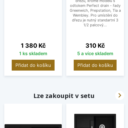
dřezů, kromě modelů s
odtokem Perfect drain - řady
Greenwich, Prepstation, Tia a
Wembley. Pro umístění do
dřezu je nutný standartní 3
1/2 palcový...
Cena
Cena
1 380 Kč
310 Kč
1 ks skladem
5 a více skladem
Přidat do košíku
Přidat do košíku

Lze zakoupit v setu