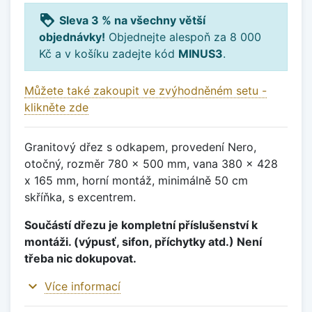
loyalty
Sleva 3 % na všechny větší
objednávky!
Objednejte alespoň za 8 000
Kč a v košíku zadejte kód
MINUS3
.
Můžete také zakoupit ve zvýhodněném setu -
klikněte zde
Granitový dřez s odkapem, provedení Nero,
otočný, rozměr 780 x 500 mm, vana 380 x 428
x 165 mm, horní montáž, minimálně 50 cm
skříňka, s excentrem.
Součástí dřezu je kompletní příslušenství k
montáži. (výpusť, sifon, příchytky atd.) Není
třeba nic dokupovat.
expand_more
Více informací