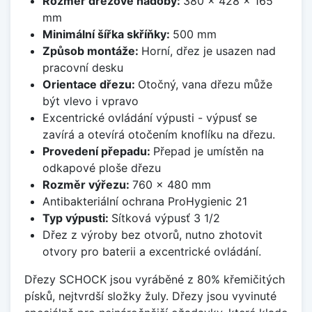
Rozměr dřezové nádoby:
380 x 428 x 165
mm
Minimální šířka skříňky:
500 mm
Způsob montáže:
Horní, dřez je usazen nad
pracovní desku
Orientace dřezu:
Otočný, vana dřezu může
být vlevo i vpravo
Excentrické ovládání výpusti - výpusť se
zavírá a otevírá otočením knoflíku na dřezu.
Provedení přepadu:
Přepad je umístěn na
odkapové ploše dřezu
Rozměr výřezu:
760 x 480 mm
Antibakteriální ochrana ProHygienic 21
Typ výpusti:
Sítková výpusť 3 1/2
Dřez z výroby bez otvorů, nutno zhotovit
otvory pro baterii a excentrické ovládání.
Dřezy SCHOCK jsou vyráběné z 80% křemičitých
písků, nejtvrdší složky žuly. Dřezy jsou vyvinuté