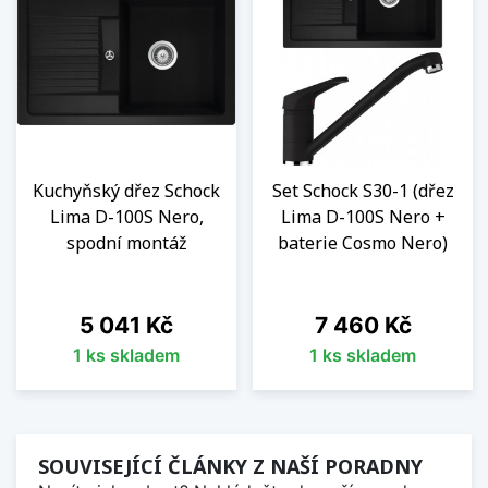
Kuchyňský dřez Schock
Set Schock S30-1 (dřez
Lima D-100S Nero,
Lima D-100S Nero +
spodní montáž
baterie Cosmo Nero)
Cena
Cena
5 041 Kč
7 460 Kč
1 ks skladem
1 ks skladem
SOUVISEJÍCÍ ČLÁNKY Z NAŠÍ PORADNY