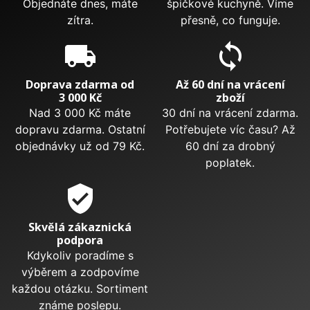
Objednáte dnes, máte
špičkové kuchyně. Víme
zítra.
přesně, co funguje.
local_shipping
sync
Doprava zdarma od
Až 60 dní na vrácení
3 000 Kč
zboží
Nad 3 000 Kč máte
30 dní na vrácení zdarma.
dopravu zdarma. Ostatní
Potřebujete víc času? Až
objednávky už od 79 Kč.
60 dní za drobný
poplatek.
verified_user
Skvělá zákaznická
podpora
Kdykoliv poradíme s
výběrem a zodpovíme
každou otázku. Sortiment
známe poslepu.