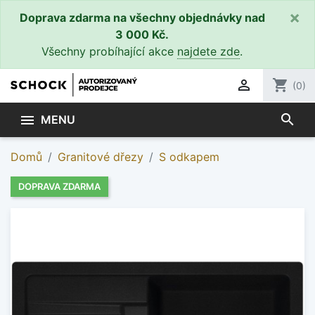
×
Doprava zdarma na všechny objednávky nad
3 000 Kč.
Všechny probíhající akce
najdete zde
.

shopping_cart
(0)
search

MENU
Domů
Granitové dřezy
S odkapem
DOPRAVA ZDARMA