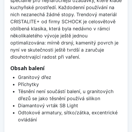
speciálně pro nejnáročnější ožadavky, které klade
kuchyňské prostředí. Každodenní používání na
nich nezanechá žádné stopy. Trendový materiál
CRISTALITE+ od firmy SCHOCK je celosvětově
oblíbená klasika, která byla nedávno v rámci
několikaletého vývoje ještě jednou
optimalizována: mírně drsný, kamenitý povrch je
nyní ve skutečnosti ještě tvrdší a zaručuje
dlouhotrvající radost při vaření.
Obsah balení
Granitový dřez
Příchytky
Těsnění není součástí balení, u granitových
dřezů se jako těsnění používá silikon
Diamantový vrták SB Light
Odtokové armatury, sítko/zátka, excentrické
ovládání