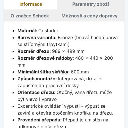
Informace
Parametry zboží
O značce Schock
Možnosti a ceny dopravy
Materiál:
Cristadur
Barevná varianta:
Bronze (tmavá hnědá barva
se stříbrnými třpytkami)
Rozměr dřezu:
989 x 499 mm
Rozměr dřezové nádoby:
480 x 440 x 200
mm
Minimální šířka skříňky:
600 mm
Způsob montáže:
Integrovaná, dřez je
zapuštěn do pracovní desky
Orientace dřezu:
Otočný, vana dřezu může
být vlevo i vpravo
Excentrické ovládání výpusti - výpusť se
zavírá a otevírá otočením knoflíku na dřezu.
Provedení přepadu:
Přepad je umístěn na
odkapové ploše dřezu