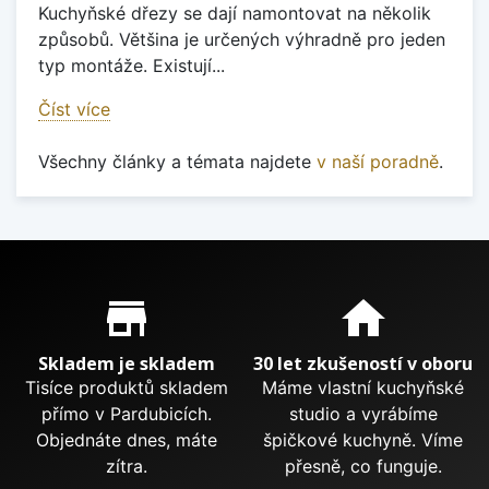
Kuchyňské dřezy se dají namontovat na několik
způsobů. Většina je určených výhradně pro jeden
typ montáže. Existují...
Číst více
Všechny články a témata najdete
v naší poradně
.
Proč nakupovat u nás?
store_mall_directory
home
Skladem je skladem
30 let zkušeností v oboru
Tisíce produktů skladem
Máme vlastní kuchyňské
přímo v Pardubicích.
studio a vyrábíme
Objednáte dnes, máte
špičkové kuchyně. Víme
zítra.
přesně, co funguje.