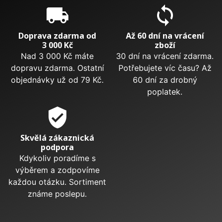
local_shipping
sync
Doprava zdarma od
Až 60 dní na vrácení
3 000 Kč
zboží
Nad 3 000 Kč máte
30 dní na vrácení zdarma.
dopravu zdarma. Ostatní
Potřebujete víc času? Až
objednávky už od 79 Kč.
60 dní za drobný
poplatek.
verified_user
Skvělá zákaznická
podpora
Kdykoliv poradíme s
výběrem a zodpovíme
každou otázku. Sortiment
známe poslepu.