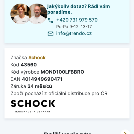
Jakýkoliv dotaz? Rádi vám
poradíme.
+420 731 979 570
phone
Po-Pá 9-12, 13-17
info@trendo.cz
mail_outline
Značka
Schock
Kód
43560
Kód výrobce
MOND100LFBBRO
EAN
4014949690471
Záruka
24 měsíců
Zboží pochází z oficiální distribuce pro ČR