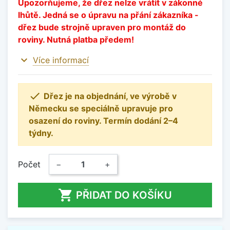
Upozorňujeme, že dřez nelze vrátit v zákonné
lhůtě. Jedná se o úpravu na přání zákazníka -
dřez bude strojně upraven pro montáž do
roviny. Nutná platba předem!
expand_more
Více informací

Dřez je na objednání, ve výrobě v
Německu se speciálně upravuje pro
osazení do roviny. Termín dodání 2–4
týdny.
Počet
−
+

PŘIDAT DO KOŠÍKU