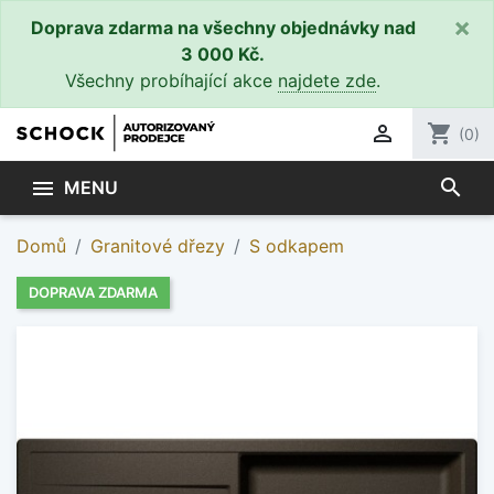
×
Doprava zdarma na všechny objednávky nad
3 000 Kč.
Všechny probíhající akce
najdete zde
.

shopping_cart
(0)
search

MENU
Domů
Granitové dřezy
S odkapem
DOPRAVA ZDARMA