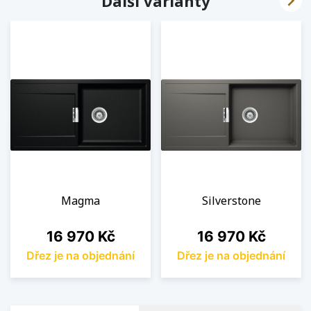

Další varianty
Magma
Silverstone
Cena
Cena
16 970 Kč
16 970 Kč
Dřez je na objednání
Dřez je na objednání