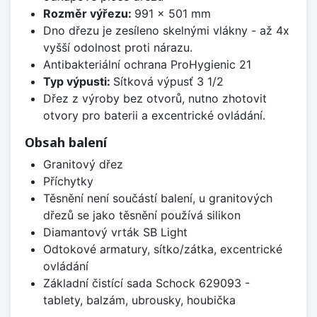
Rozměr výřezu:
991 x 501 mm
Dno dřezu je zesíleno skelnými vlákny - až 4x
vyšší odolnost proti nárazu.
Antibakteriální ochrana ProHygienic 21
Typ výpusti:
Sítková výpusť 3 1/2
Dřez z výroby bez otvorů, nutno zhotovit
otvory pro baterii a excentrické ovládání.
Obsah balení
Granitový dřez
Příchytky
Těsnění není součástí balení, u granitových
dřezů se jako těsnění používá silikon
Diamantový vrták SB Light
Odtokové armatury, sítko/zátka, excentrické
ovládání
Základní čistící sada Schock 629093 -
tablety, balzám, ubrousky, houbička