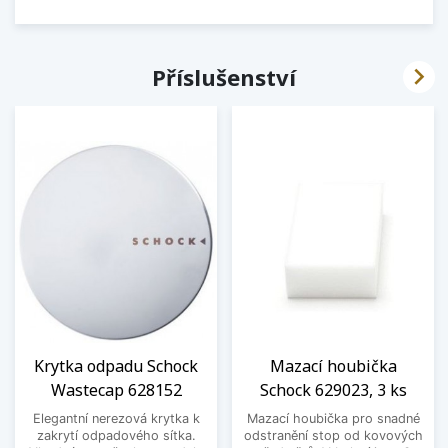

Příslušenství
Krytka odpadu Schock
Mazací houbička
Wastecap 628152
Schock 629023, 3 ks
Elegantní nerezová krytka k
Mazací houbička pro snadné
zakrytí odpadového sítka.
odstranění stop od kovových