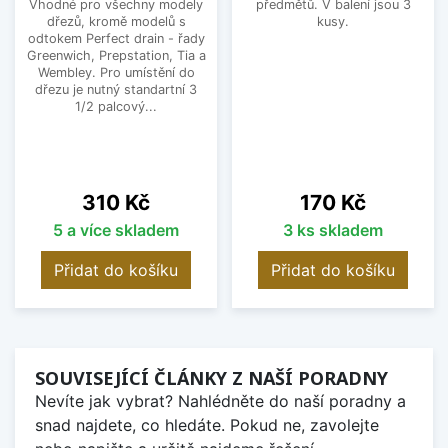
Vhodné pro všechny modely
předmětů. V balení jsou 3
dřezů, kromě modelů s
kusy.
odtokem Perfect drain - řady
Greenwich, Prepstation, Tia a
Wembley. Pro umístění do
dřezu je nutný standartní 3
1/2 palcový...
Cena
Cena
310 Kč
170 Kč
5 a více skladem
3 ks skladem
Přidat do košíku
Přidat do košíku
SOUVISEJÍCÍ ČLÁNKY Z NAŠÍ PORADNY
Nevíte jak vybrat? Nahlédněte do naší poradny a
snad najdete, co hledáte. Pokud ne, zavolejte