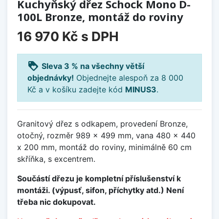
Kuchyňský dřez Schock Mono D-
100L Bronze, montáž do roviny
16 970 Kč
s DPH
loyalty
Sleva 3 % na všechny větší
objednávky!
Objednejte alespoň za 8 000
Kč a v košíku zadejte kód
MINUS3
.
Granitový dřez s odkapem, provedení Bronze,
otočný, rozměr 989 x 499 mm, vana 480 x 440
x 200 mm, montáž do roviny, minimálně 60 cm
skříňka, s excentrem.
Součástí dřezu je kompletní příslušenství k
montáži. (výpusť, sifon, příchytky atd.) Není
třeba nic dokupovat.