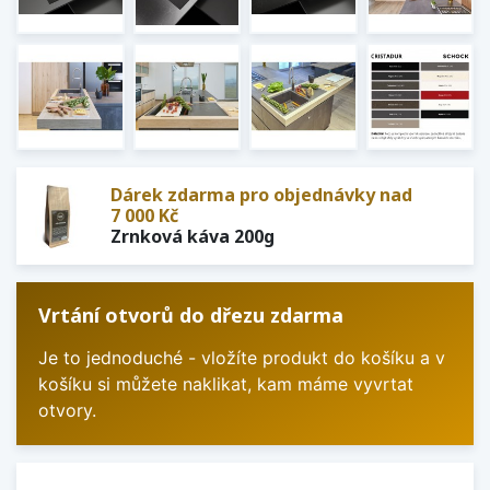
Dárek zdarma pro objednávky nad
7 000 Kč
Zrnková káva 200g
Vrtání otvorů do dřezu zdarma
Je to jednoduché - vložíte produkt do košíku a v
košíku si můžete naklikat, kam máme vyvrtat
otvory.