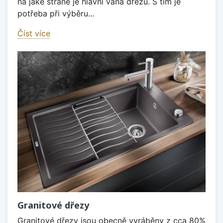
na jaké straně je hlavní vana dřezu. S tím je
potřeba při výběru...
Číst více
Granitové dřezy
Granitové dřezy jsou obecně vyráběny z cca 80%