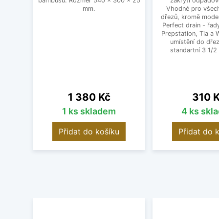
bambusu. Rozměr 540 x 300 x 25
zakrytí odpadov
mm.
Vhodné pro všec
dřezů, kromě mode
Perfect drain - řa
Prepstation, Tia a
umístění do dřez
standartní 3 1/2 
Cena
Cena
1 380 Kč
310 
1 ks skladem
4 ks skl
Přidat do košíku
Přidat do 