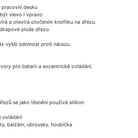
d pracovní desku
být vlevo i vpravo
írá a otevírá otočením knoflíku na dřezu.
odkapové ploše dřezu
x vyšší odolnost proti nárazu.
vory pro baterii a excentrické ovládání.
dřezů se jako těsnění používá silikon
é ovládání
ty, balzám, ubrousky, houbička