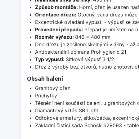
Způsob montáže:
Horní, dřez je usazen na
Orientace dřezu:
Otočný, vana dřezu může 
Excentrické ovládání výpusti - výpusť se zav
Provedení přepadu:
Přepad je umístěn na 
Rozměr výřezu:
840 x 480 mm
Dno dřezu je zesíleno skelnými vlákny - až 4
Antibakteriální ochrana ProHygienic 21
Typ výpusti:
Sítková výpusť 3 1/2
Dřez z výroby bez otvorů, nutno zhotovit ot
Obsah balení
Granitový dřez
Příchytky
Těsnění není součástí balení, u granitových 
Diamantový vrták SB Light
Odtokové armatury, sítko/zátka, excentrick
Základní čistící sada Schock 629093 - table