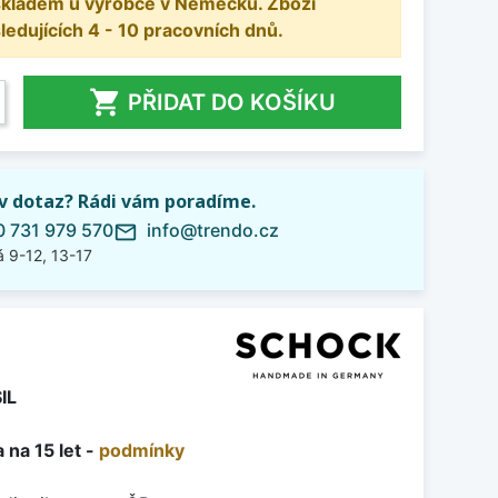
 skladem u výrobce v Německu. Zboží
dujících 4 - 10 pracovních dnů.

PŘIDAT DO KOŠÍKU
iv dotaz? Rádi vám poradíme.
 731 979 570
info@trendo.cz
mail_outline
 9-12, 13-17
IL
 na 15 let -
podmínky