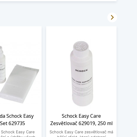

ada Schock Easy
Schock Easy Care
LED
 Set 629735
Zesvětlovač 629019, 250 ml
Sch
a Schock Easy Care
Schock Easy Care zesvětlovač má
Moder