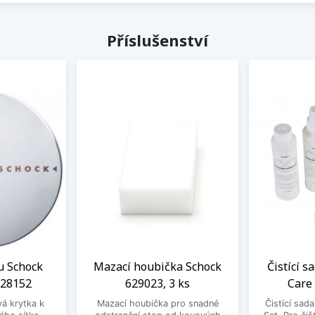
Příslušenství
u Schock
Mazací houbička Schock
Čistící s
628152
629023, 3 ks
Care
vá krytka k
Mazací houbička pro snadné
Čistící sad