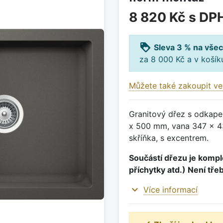
8 820 Kč
s DP
loyalty
Sleva 3 % na všec
za 8 000 Kč a v koší
Můžete také zakoupit ve
Granitový dřez s odkape
x 500 mm, vana 347 x 4
skříňka, s excentrem.
Součástí dřezu je komple
příchytky atd.) Není tře
expand_more
Více informací