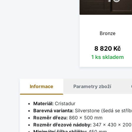
Bronze
Cena
8 820 Kč
1 ks skladem
Informace
Parametry zboží
Materiál:
Cristadur
Barevná varianta:
Silverstone (šedá se stří
Rozměr dřezu:
860 x 500 mm
Rozměr dřezové nádoby:
347 x 430 x 20
Minimální šířka skříňky:
450 mm