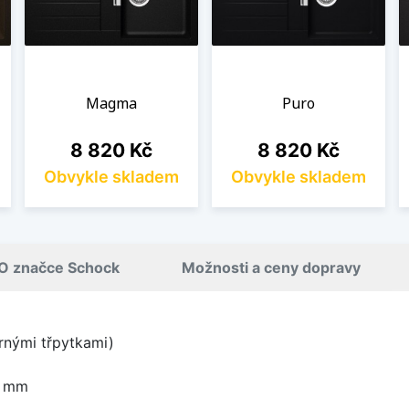
Magma
Puro
Cena
Cena
8 820 Kč
8 820 Kč
Obvykle skladem
Obvykle skladem
O značce Schock
Možnosti a ceny dopravy
brnými třpytkami)
0 mm