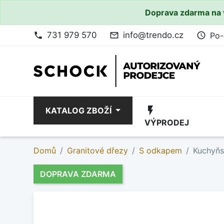
Doprava zdarma na 
731 979 570
info@trendo.cz
Po-
phone
mail_outline
access_time
flash_on
KATALOG ZBOŽÍ
VÝPRODEJ
Domů
Granitové dřezy
S odkapem
Kuchyňs
DOPRAVA ZDARMA