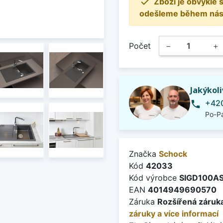

Zboží je obvykle
odešleme během násle
Počet
−
+
Jakýkol
+420
phone
Po-Pá
Značka
Schock
Kód
42033
Kód výrobce
SIGD100AS
EAN
4014949690570
Záruka
Rozšířená záruka
záruky a více informací