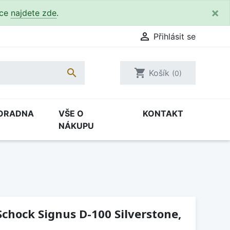
×
kce
najdete zde
.

Přihlásit se

shopping_cart
Košík
(0)
ORADNA
VŠE O
KONTAKT
NÁKUPU
chock Signus D-100 Silverstone,