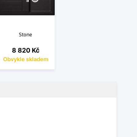
Stone
Cena
8 820 Kč
Obvykle skladem