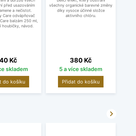
tění a údržbu všech
bělící efekt, který odstraní
jako p
ní před usazováním
všechny organické barevné změny
Ten
amene a nečistot.
díky vysoce účinné složce
výr
y Care odvápňovač
aktivního chlóru.
 Care balzám 250 ml,
í houbičky, návod.
ena
Cena
40 Kč
380 Kč
íce skladem
5 a více skladem
O
t do košíku
Přidat do košíku
