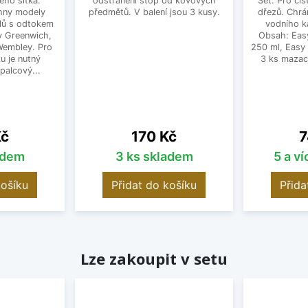
ého sítka.
odstranění stop od kovových
Set. Pro čiš
hny modely
předmětů. V balení jsou 3 kusy.
dřezů. Chrá
lů s odtokem
vodního k
dy Greenwich,
Obsah: Eas
 Wembley. Pro
250 ml, Easy
u je nutný
3 ks mazac
palcový...
Cena
C
Kč
170 Kč
7
adem
3 ks skladem
5 a v
košíku
Přidat do košíku
Přida
Lze zakoupit v setu