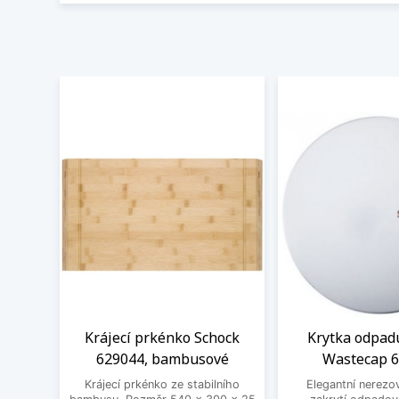
Krájecí prkénko Schock
Krytka odpad
629044, bambusové
Wastecap 
Krájecí prkénko ze stabilního
Elegantní nerezo