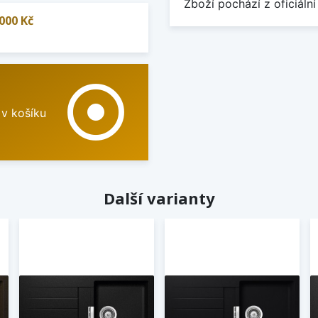
Zboží pochází z oficiální
000 Kč
adjust
 v košíku
Další varianty