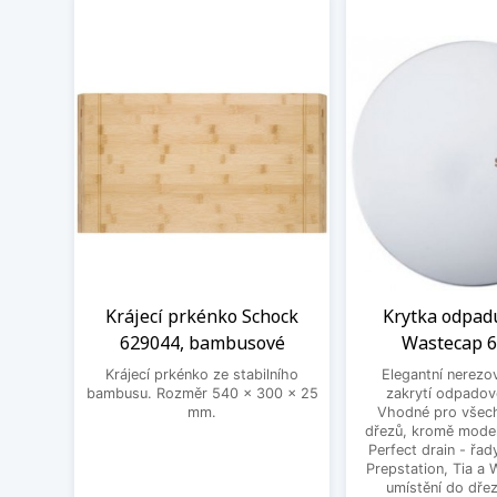
Krájecí prkénko Schock
Krytka odpad
629044, bambusové
Wastecap 
Krájecí prkénko ze stabilního
Elegantní nerezo
bambusu. Rozměr 540 x 300 x 25
zakrytí odpadov
mm.
Vhodné pro všec
dřezů, kromě mode
Perfect drain - řa
Prepstation, Tia a
umístění do dřez