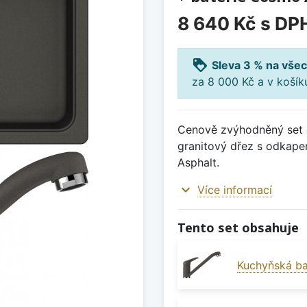
8 640 Kč
s DP
loyalty
Sleva 3 % na všec
za 8 000 Kč a v koší
Cenově zvýhodněný set d
granitový dřez s odkap
Asphalt.
expand_more
Více informací
Tento set obsahuje
Kuchyňská ba