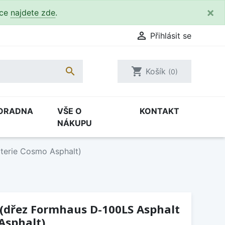
×
kce
najdete zde
.

Přihlásit se

shopping_cart
Košík
(0)
ORADNA
VŠE O
KONTAKT
NÁKUPU
terie Cosmo Asphalt)
 (dřez Formhaus D-100LS Asphalt
Asphalt)