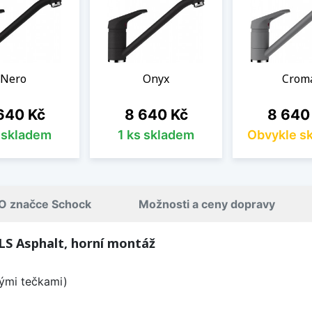
Nero
Onyx
Crom
na
Cena
Cena
640 Kč
8 640 Kč
8 640
s skladem
1 ks skladem
Obvykle s
O značce Schock
Možnosti a ceny dopravy
S Asphalt, horní montáž
lými tečkami)