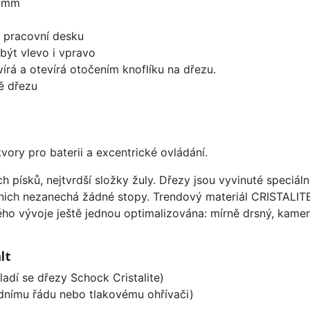
0 mm
d pracovní desku
být vlevo i vpravo
írá a otevírá otočením knoflíku na dřezu.
ě dřezu
vory pro baterii a excentrické ovládání.
ísků, nejtvrdší složky žuly. Dřezy jsou vyvinuté speciáln
 nich nezanechá žádné stopy. Trendový materiál CRISTALI
ého vývoje ještě jednou optimalizována: mírně drsný, kameni
lt
ladí se dřezy Schock Cristalite)
odnímu řádu nebo tlakovému ohřívači)