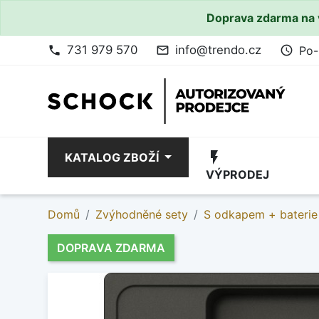
Doprava zdarma na 
731 979 570
info@trendo.cz
Po-
phone
mail_outline
access_time
flash_on
KATALOG ZBOŽÍ
VÝPRODEJ
Domů
Zvýhodněné sety
S odkapem + baterie
DOPRAVA ZDARMA