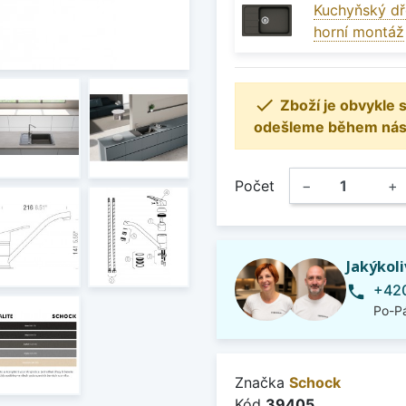
Kuchyňský dř
horní montáž

Zboží je obvykle
odešleme během násle
Počet
−
+
Jakýkol
+420
phone
Po-Pá
Značka
Schock
Kód
39405