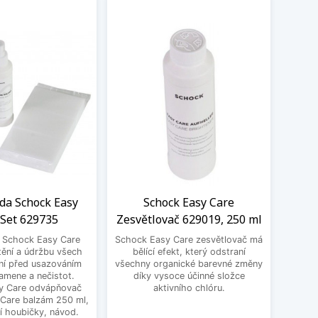
ada Schock Easy
Schock Easy Care
Filt
 Set 629735
Zesvětlovač 629019, 250 ml
S
a Schock Easy Care
Schock Easy Care zesvětlovač má
Filtr
tění a údržbu všech
bělící efekt, který odstraní
100,
ní před usazováním
všechny organické barevné změny
kartuš
amene a nečistot.
díky vysoce účinné složce
y Care odvápňovač
aktivního chlóru.
 Care balzám 250 ml,
í houbičky, návod.