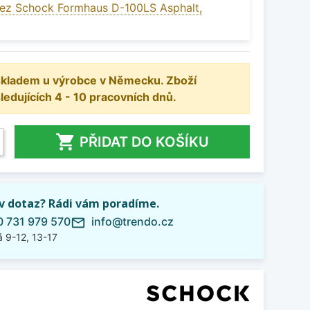
ez Schock Formhaus D-100LS Asphalt,
 skladem u výrobce v Německu. Zboží
dujících 4 - 10 pracovních dnů.

PŘIDAT DO KOŠÍKU
iv dotaz? Rádi vám poradíme.
 731 979 570
info@trendo.cz
mail_outline
 9-12, 13-17