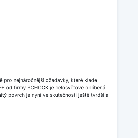
ě pro nejnáročnější ožadavky, které klade
TE+ od firmy SCHOCK je celosvětově oblíbená
tý povrch je nyní ve skutečnosti ještě tvrdší a