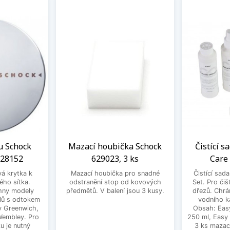
u Schock
Mazací houbička Schock
Čistící s
628152
629023, 3 ks
Care
vá krytka k
Mazací houbička pro snadné
Čistící sad
ého sítka.
odstranění stop od kovových
Set. Pro čiš
hny modely
předmětů. V balení jsou 3 kusy.
dřezů. Chrá
lů s odtokem
vodního k
dy Greenwich,
Obsah: Eas
 Wembley. Pro
250 ml, Easy
u je nutný
3 ks mazac