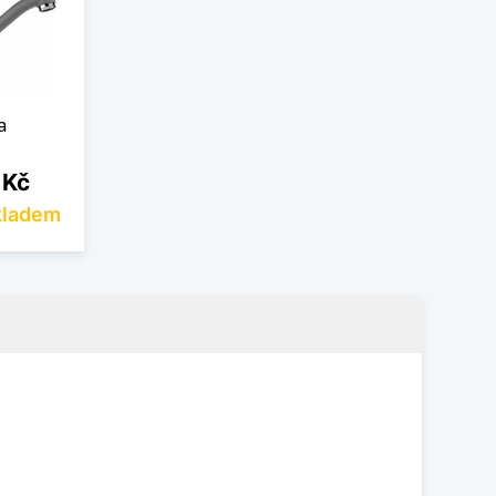
a
 Kč
kladem