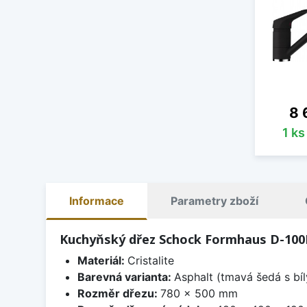
Ce
8 
1 k
Informace
Parametry zboží
Kuchyňský dřez Schock Formhaus D-100L
Materiál:
Cristalite
Barevná varianta:
Asphalt (tmavá šedá s bí
Rozměr dřezu:
780 x 500 mm