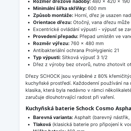
Rozměr dřezové nádoby:
480 x 420 x 19
Minimální šířka skříňky:
600 mm
Způsob montáže:
Horní, dřez je usazen na
Orientace dřezu:
Otočný, vana dřezu může 
Excentrické ovládání výpusti - výpusť se zav
Provedení přepadu:
Přepad umístěn ve van
Rozměr výřezu:
760 x 480 mm
Antibakteriální ochrana ProHygienic 21
Typ výpusti:
Sítková výpusť 3 1/2
Dřez z výroby bez otvorů, nutno zhotovit ot
Dřezy SCHOCK jsou vyráběné z 80% křemičitých p
kuchyňské prostředí. Každodenní používání na
klasika, která byla nedávno v rámci několikalet
zaručuje dlouhotrvající radost při vaření.
Kuchyňská baterie Schock Cosmo Aspha
Barevná varianta:
Asphalt (barevný nástřik, 
Tlaková
(klasická baterie pro připojení k v