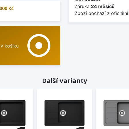
Záruka
24 měsíců
000 Kč
Zboží pochází z oficiální
adjust
 v košíku
Další varianty