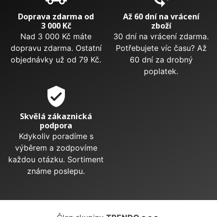
Doprava zdarma od
Až 60 dní na vrácení
3 000 Kč
zboží
Nad 3 000 Kč máte
30 dní na vrácení zdarma.
dopravu zdarma. Ostatní
Potřebujete víc času? Až
objednávky už od 79 Kč.
60 dní za drobný
poplatek.
verified_user
Skvělá zákaznická
podpora
Kdykoliv poradíme s
výběrem a zodpovíme
každou otázku. Sortiment
známe poslepu.