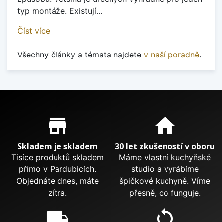
typ montáže. Existují...
Číst více
Všechny články a témata najdete
v naší poradně
.
Proč nakupovat u nás?
store_mall_directory
home
Skladem je skladem
30 let zkušeností v oboru
Tisíce produktů skladem
Máme vlastní kuchyňské
přímo v Pardubicích.
studio a vyrábíme
Objednáte dnes, máte
špičkové kuchyně. Víme
zítra.
přesně, co funguje.
local_shipping
sync