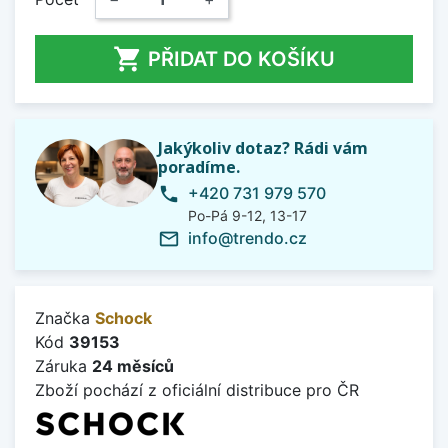

PŘIDAT DO KOŠÍKU
Jakýkoliv dotaz? Rádi vám
poradíme.
+420 731 979 570
phone
Po-Pá 9-12, 13-17
info@trendo.cz
mail_outline
Značka
Schock
Kód
39153
Záruka
24 měsíců
Zboží pochází z oficiální distribuce pro ČR