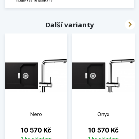

Další varianty
Nero
Onyx
Cena
Cena
10 570 Kč
10 570 Kč
2 ks skladem
1 ks skladem