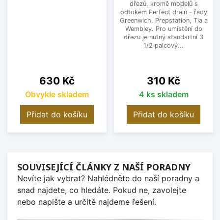
dřezů, kromě modelů s
odtokem Perfect drain - řady
Greenwich, Prepstation, Tia a
Wembley. Pro umístění do
dřezu je nutný standartní 3
1/2 palcový...
Cena
Cena
630 Kč
310 Kč
Obvykle skladem
4 ks skladem
Přidat do košíku
Přidat do košíku
SOUVISEJÍCÍ ČLÁNKY Z NAŠÍ PORADNY
Nevíte jak vybrat? Nahlédněte do naší poradny a
snad najdete, co hledáte. Pokud ne, zavolejte
nebo napište a určitě najdeme řešení.