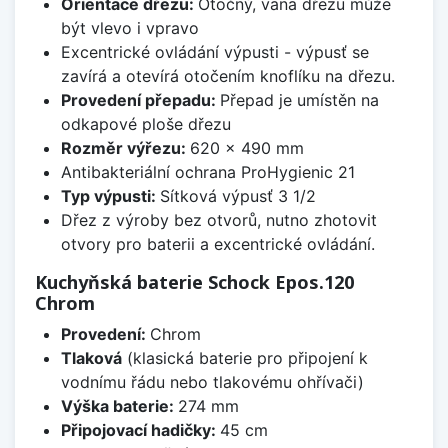
Orientace dřezu:
Otočný, vana dřezu může
být vlevo i vpravo
Excentrické ovládání výpusti - výpusť se
zavírá a otevírá otočením knoflíku na dřezu.
Provedení přepadu:
Přepad je umístěn na
odkapové ploše dřezu
Rozměr výřezu:
620 x 490 mm
Antibakteriální ochrana ProHygienic 21
Typ výpusti:
Sítková výpusť 3 1/2
Dřez z výroby bez otvorů, nutno zhotovit
otvory pro baterii a excentrické ovládání.
Kuchyňská baterie Schock Epos.120
Chrom
Provedení:
Chrom
Tlaková
(klasická baterie pro připojení k
vodnímu řádu nebo tlakovému ohřívači)
Výška baterie:
274 mm
Připojovací hadičky:
45 cm