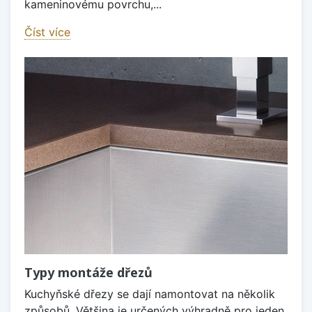
kameninovému povrchu,...
Číst více
Typy montáže dřezů
Kuchyňské dřezy se dají namontovat na několik
způsobů. Většina je určených výhradně pro jeden