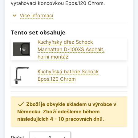
vytahovací koncovkou Epos.120 Chrom.
expand_more
Více informací
Tento set obsahuje
Kuchyňský dřez Schock
Manhattan D-100XS Asphalt,
horní montáž
Kuchyňská baterie Schock
Epos.120 Chrom

Zboží je obvykle skladem u výrobce v
Německu. Zboží odešleme během
následujících 4 - 10 pracovních dnů.
Počet
−
+