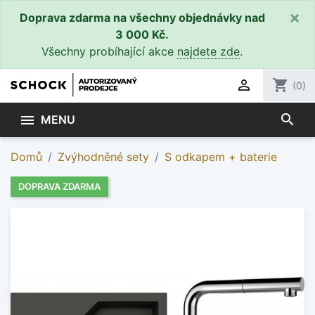
×
Doprava zdarma na všechny objednávky nad
3 000 Kč.
Všechny probíhající akce
najdete zde
.

shopping_cart
(0)
search

MENU
Domů
Zvýhodněné sety
S odkapem + baterie
DOPRAVA ZDARMA