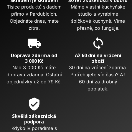
Skladem je skladem
30 let zkušeností v oboru
Tisíce produktů skladem
Máme vlastní kuchyňské
přímo v Pardubicích.
studio a vyrábíme
Objednáte dnes, máte
špičkové kuchyně. Víme
zítra.
přesně, co funguje.
local_shipping
sync
Doprava zdarma od
Až 60 dní na vrácení
3 000 Kč
zboží
Nad 3 000 Kč máte
30 dní na vrácení zdarma.
dopravu zdarma. Ostatní
Potřebujete víc času? Až
objednávky už od 79 Kč.
60 dní za drobný
poplatek.
verified_user
Skvělá zákaznická
podpora
Kdykoliv poradíme s