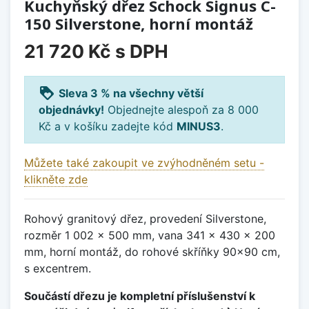
Kuchyňský dřez Schock Signus C-
150 Silverstone, horní montáž
21 720 Kč
s DPH
loyalty
Sleva 3 % na všechny větší
objednávky!
Objednejte alespoň za 8 000
Kč a v košíku zadejte kód
MINUS3
.
Můžete také zakoupit ve zvýhodněném setu -
klikněte zde
Rohový granitový dřez, provedení Silverstone,
rozměr 1 002 x 500 mm, vana 341 x 430 x 200
mm, horní montáž, do rohové skříňky 90x90 cm,
s excentrem.
Součástí dřezu je kompletní příslušenství k