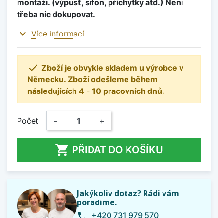
montáži. (výpusť, sifon, příchytky atd.) Není
třeba nic dokupovat.
expand_more
Více informací

Zboží je obvykle skladem u výrobce v
Německu. Zboží odešleme během
následujících 4 - 10 pracovních dnů.
Počet
−
+

PŘIDAT DO KOŠÍKU
Jakýkoliv dotaz? Rádi vám
poradíme.
+420 731 979 570
phone