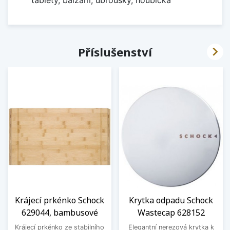
tablety, balzám, ubrousky, houbička

Příslušenství
Krájecí prkénko Schock
Krytka odpadu Schock
629044, bambusové
Wastecap 628152
Krájecí prkénko ze stabilního
Elegantní nerezová krytka k