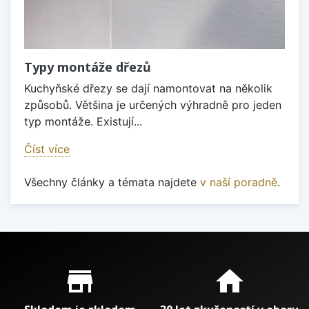
Typy montáže dřezů
Kuchyňské dřezy se dají namontovat na několik
způsobů. Většina je určených výhradně pro jeden
typ montáže. Existují...
Číst více
Všechny články a témata najdete
v naší poradně
.
Proč nakupovat u nás?
store_mall_directory
home