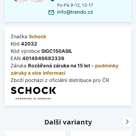
Po-Pá 9-12, 13-17
info@trendo.cz
mail_outline
Značka
Schock
Kód
42032
Kód výrobce
SIGC150ASIL
EAN
4014949682339
Záruka
Rozšířená záruka na 15 let -
podmínky
záruky a více informací
Zboží pochází z oficiální distribuce pro ČR

Další varianty