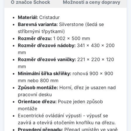
O značce Schock
Možnosti a ceny dopravy
Materiál:
Cristadur
Barevná varianta:
Silverstone (šedá se
stříbrnými třpytkami)
Rozměr dřezu:
1 002 x 500 mm
Rozměr dřezové nádoby:
341 x 430 x 200
mm
Rozměr dřezové vaničky:
221 x 220 x 120
mm
Minimální šířka skříňky:
rohová 900 x 900
mm nebo 800 mm
Způsob montáže:
Horní, dřez je usazen nad
pracovní desku
Orientace dřezu:
Pouze jeden způsob
montáže
Excentrické ovládání výpusti - výpusť se
zavírá a otevírá otočením knoflíku na dřezu.
Provedení přepadu:
Přepad umístěn ve vaně