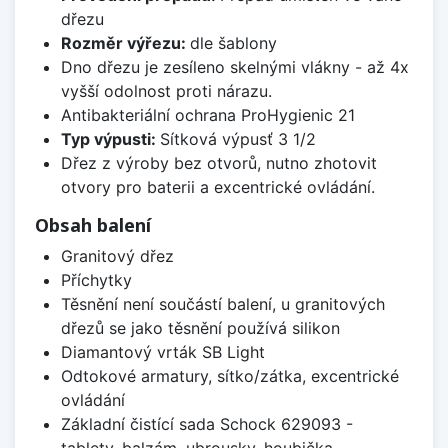
dřezu
Rozměr výřezu:
dle šablony
Dno dřezu je zesíleno skelnými vlákny - až 4x
vyšší odolnost proti nárazu.
Antibakteriální ochrana ProHygienic 21
Typ výpusti:
Sítková výpusť 3 1/2
Dřez z výroby bez otvorů, nutno zhotovit
otvory pro baterii a excentrické ovládání.
Obsah balení
Granitový dřez
Příchytky
Těsnění není součástí balení, u granitových
dřezů se jako těsnění používá silikon
Diamantový vrták SB Light
Odtokové armatury, sítko/zátka, excentrické
ovládání
Základní čistící sada Schock 629093 -