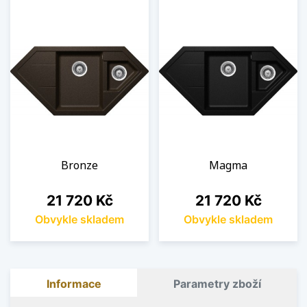
Bronze
Magma
Cena
Cena
21 720 Kč
21 720 Kč
Obvykle skladem
Obvykle skladem
Informace
Parametry zboží