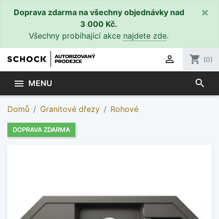
×
Doprava zdarma na všechny objednávky nad
3 000 Kč.
Všechny probíhající akce
najdete zde
.

shopping_cart
(0)
search

MENU
Domů
Granitové dřezy
Rohové
DOPRAVA ZDARMA