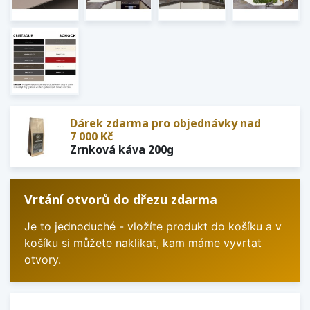
Dárek zdarma pro objednávky nad
7 000 Kč
Zrnková káva 200g
Vrtání otvorů do dřezu zdarma
Je to jednoduché - vložíte produkt do košíku a v
košíku si můžete naklikat, kam máme vyvrtat
otvory.