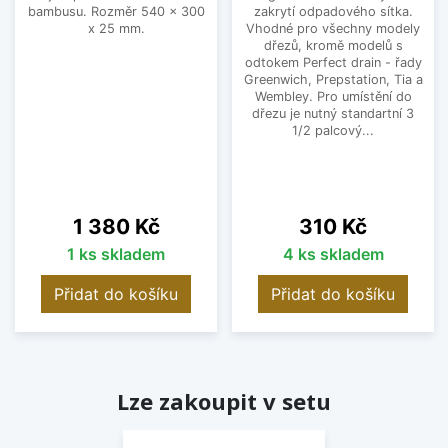
bambusu. Rozměr 540 x 300
zakrytí odpadového sítka.
x 25 mm.
Vhodné pro všechny modely
dřezů, kromě modelů s
odtokem Perfect drain - řady
Greenwich, Prepstation, Tia a
Wembley. Pro umístění do
dřezu je nutný standartní 3
1/2 palcový...
Cena
Cena
1 380 Kč
310 Kč
1 ks skladem
4 ks skladem
Přidat do košíku
Přidat do košíku
Lze zakoupit v setu