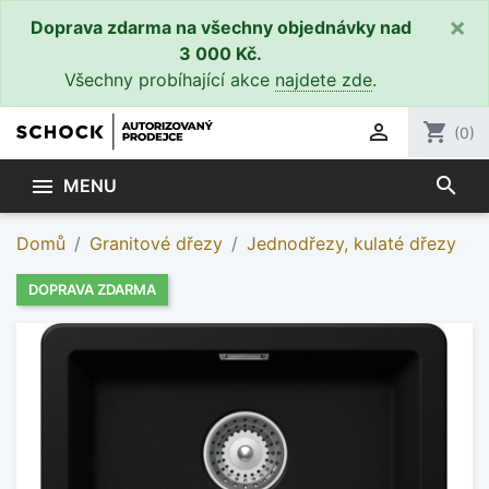
×
Doprava zdarma na všechny objednávky nad
3 000 Kč.
Všechny probíhající akce
najdete zde
.

shopping_cart
(0)
search

MENU
Domů
Granitové dřezy
Jednodřezy, kulaté dřezy
DOPRAVA ZDARMA