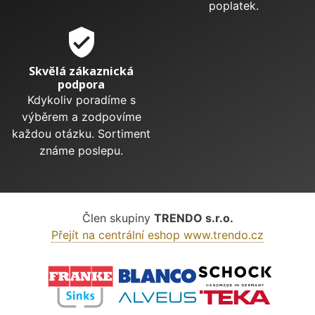
poplatek.
verified_user
Skvělá zákaznická
podpora
Kdykoliv poradíme s
výběrem a zodpovíme
každou otázku. Sortiment
známe poslepu.
Člen skupiny
TRENDO s.r.o.
Přejít na centrální eshop www.trendo.cz