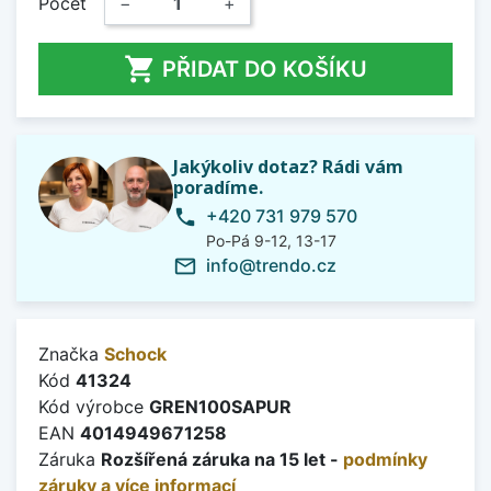
Počet
−
+

PŘIDAT DO KOŠÍKU
Jakýkoliv dotaz? Rádi vám
poradíme.
+420 731 979 570
phone
Po-Pá 9-12, 13-17
info@trendo.cz
mail_outline
Značka
Schock
Kód
41324
Kód výrobce
GREN100SAPUR
EAN
4014949671258
Záruka
Rozšířená záruka na 15 let -
podmínky
záruky a více informací