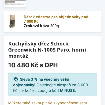
Dárek zdarma pro objednávky nad
7 000 Kč
Zrnková káva 200g
Kuchyňský dřez Schock
Greenwich N-100S Puro, horní
montáž
10 480 Kč
s DPH
loyalty
Sleva 3 % na všechny větší
objednávky!
Objednejte alespoň za 8 000
Kč a v košíku zadejte kód
MINUS3
.
Můžete také zakoupit ve zvýhodněném setu -