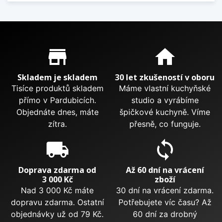
Proč nakupovat u nás?
store_mall_directory
home
Skladem je skladem
30 let zkušeností v oboru
Tisíce produktů skladem
Máme vlastní kuchyňské
přímo v Pardubicích.
studio a vyrábíme
Objednáte dnes, máte
špičkové kuchyně. Víme
zítra.
přesně, co funguje.
local_shipping
sync
Doprava zdarma od
Až 60 dní na vrácení
3 000 Kč
zboží
Nad 3 000 Kč máte
30 dní na vrácení zdarma.
dopravu zdarma. Ostatní
Potřebujete víc času? Až
objednávky už od 79 Kč.
60 dní za drobný