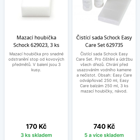
Mazací houbička
Čistící sada Schock Easy
Schock 629023, 3 ks
Care Set 629735
Mazací houbička pro snadné
Čistící sada Schock Easy
odstranění stop od kovových
Care Set. Pro čištění a údržbu
předmětů. V balení jsou 3
všech dřezů. Chrání před
kusy.
usazováním vodního kamene
a nečistot. Obsah: Easy Care
odvápňovač 250 ml, Easy
Care balzám 250 ml, 3 ks
mazací houbičky, návod.
Cena
Cena
170 Kč
740 Kč
3 ks skladem
5 a více skladem