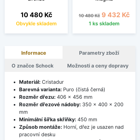
Cena
Běžná cena
Cena
10 480 Kč
9 432 Kč
10 480 Kč
Obvykle skladem
1 ks skladem
Informace
Parametry zboží
O značce Schock
Možnosti a ceny dopravy
Materiál:
Cristadur
Barevná varianta:
Puro (čistá černá)
Rozměr dřezu:
406 x 456 mm
Rozměr dřezové nádoby:
350 x 400 x 200
mm
Minimální šířka skříňky:
450 mm
Způsob montáže:
Horní, dřez je usazen nad
pracovní desku