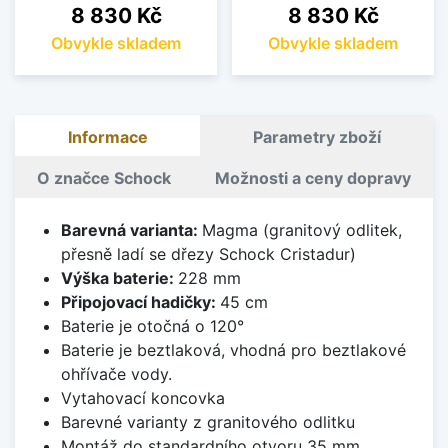
Cena
Cena
8 830 Kč
8 830 Kč
Obvykle skladem
Obvykle skladem
Informace
Parametry zboží
O značce Schock
Možnosti a ceny dopravy
Barevná varianta:
Magma (granitový odlitek,
přesně ladí se dřezy Schock Cristadur)
Výška baterie:
228 mm
Připojovací hadičky:
45 cm
Baterie je otočná o 120°
Baterie je beztlaková, vhodná pro beztlakové
ohřívače vody.
Vytahovací koncovka
Barevné varianty z granitového odlitku
Montáž do standardního otvoru 35 mm