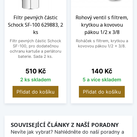
Filtr pevných částic
Rohový ventil s filtrem,
Schock SF-100 629883, 2
krytkou a kovovou
ks
pákou 1/2 x 3/8
Filtr pevných částic Schock
Roháček s filtrem, krytkou a
SF-100, pro dodatečnou
kovovou pákou 1/2 x 3/8.
ochranu kartuše a perlátoru
baterie. Sada 2 ks.
Cena
Cena
510 Kč
140 Kč
2 ks skladem
5 a více skladem
Přidat do košíku
Přidat do košíku
SOUVISEJÍCÍ ČLÁNKY Z NAŠÍ PORADNY
Nevíte jak vybrat? Nahlédněte do naší poradny a