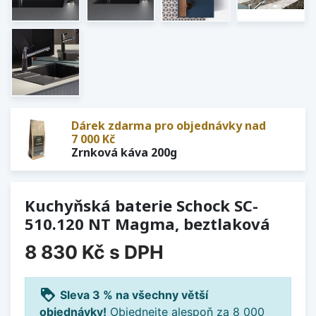
Dárek zdarma pro objednávky nad
7 000 Kč
Zrnková káva 200g
Kuchyňská baterie Schock SC-
510.120 NT Magma, beztlaková
8 830 Kč
s DPH
loyalty
Sleva 3 % na všechny větší
objednávky!
Objednejte alespoň za 8 000