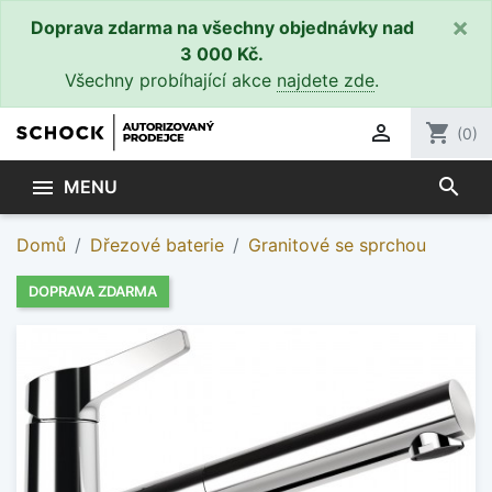
×
Doprava zdarma na všechny objednávky nad
3 000 Kč.
Všechny probíhající akce
najdete zde
.

shopping_cart
(0)
search

MENU
Domů
Dřezové baterie
Granitové se sprchou
DOPRAVA ZDARMA