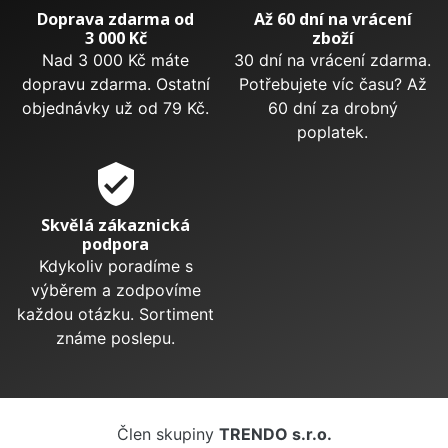
Doprava zdarma od
Až 60 dní na vrácení
3 000 Kč
zboží
Nad 3 000 Kč máte
30 dní na vrácení zdarma.
dopravu zdarma. Ostatní
Potřebujete víc času? Až
objednávky už od 79 Kč.
60 dní za drobný
poplatek.
verified_user
Skvělá zákaznická
podpora
Kdykoliv poradíme s
výběrem a zodpovíme
každou otázku. Sortiment
známe poslepu.
Člen skupiny
TRENDO s.r.o.