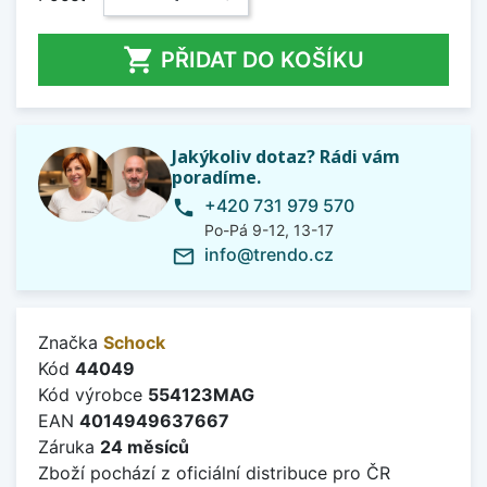

PŘIDAT DO KOŠÍKU
Jakýkoliv dotaz? Rádi vám
poradíme.
+420 731 979 570
phone
Po-Pá 9-12, 13-17
info@trendo.cz
mail_outline
Značka
Schock
Kód
44049
Kód výrobce
554123MAG
EAN
4014949637667
Záruka
24 měsíců
Zboží pochází z oficiální distribuce pro ČR