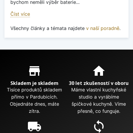
bychom neměli výběr baterie...
Číst více
Všechny články a témata najdete
v naší poradně
.
Proč nakupovat u nás?
store_mall_directory
home
Skladem je skladem
30 let zkušeností v oboru
Tisíce produktů skladem
Máme vlastní kuchyňské
přímo v Pardubicích.
studio a vyrábíme
Objednáte dnes, máte
špičkové kuchyně. Víme
zítra.
přesně, co funguje.
local_shipping
sync