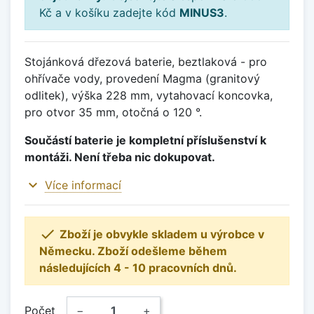
Kč a v košíku zadejte kód
MINUS3
.
Stojánková dřezová baterie, beztlaková - pro
ohřívače vody, provedení Magma (granitový
odlitek), výška 228 mm, vytahovací koncovka,
pro otvor 35 mm, otočná o 120 °.
Součástí baterie je kompletní příslušenství k
montáži. Není třeba nic dokupovat.
expand_more
Více informací

Zboží je obvykle skladem u výrobce v
Německu. Zboží odešleme během
následujících 4 - 10 pracovních dnů.
Počet
−
+