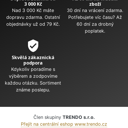
3 000 Kč
zboží
Nad 3 000 Kč máte
30 dní na vrácení zdarma.
dopravu zdarma. Ostatní
Potřebujete víc času? Až
objednávky už od 79 Kč.
60 dní za drobný
poplatek.
verified_user
Skvělá zákaznická
podpora
Kdykoliv poradíme s
výběrem a zodpovíme
každou otázku. Sortiment
známe poslepu.
Člen skupiny
TRENDO s.r.o.
Přejít na centrální eshop www.trendo.cz