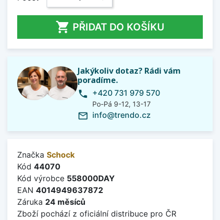

PŘIDAT DO KOŠÍKU
Jakýkoliv dotaz? Rádi vám
poradíme.
+420 731 979 570
phone
Po-Pá 9-12, 13-17
info@trendo.cz
mail_outline
Značka
Schock
Kód
44070
Kód výrobce
558000DAY
EAN
4014949637872
Záruka
24 měsíců
Zboží pochází z oficiální distribuce pro ČR