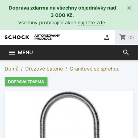
×
Doprava zdarma na všechny objednávky nad
3 000 Kč.
Všechny probíhající akce
najdete zde
.

shopping_cart
(0)
search

MENU
Domů
Dřezové baterie
Granitové se sprchou
DOPRAVA ZDARMA