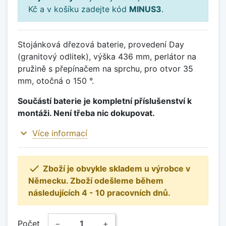
Kč a v košíku zadejte kód
MINUS3
.
Stojánková dřezová baterie, provedení Day
(granitový odlitek), výška 436 mm, perlátor na
pružině s přepínačem na sprchu, pro otvor 35
mm, otočná o 150 °.
Součástí baterie je kompletní příslušenství k
montáži. Není třeba nic dokupovat.
expand_more
Více informací

Zboží je obvykle skladem u výrobce v
Německu. Zboží odešleme během
následujících 4 - 10 pracovních dnů.
Počet
−
+