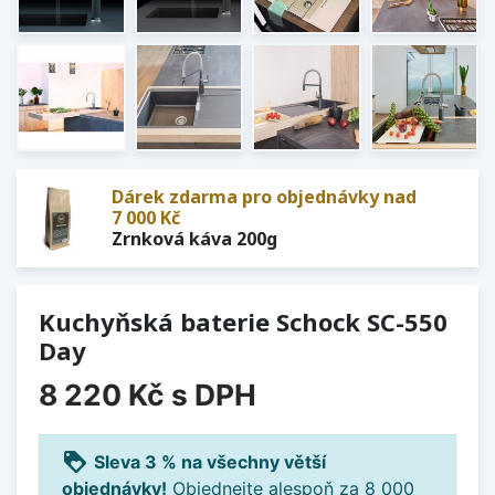
Dárek zdarma pro objednávky nad
7 000 Kč
Zrnková káva 200g
Kuchyňská baterie Schock SC-550
Day
8 220 Kč
s DPH
loyalty
Sleva 3 % na všechny větší
objednávky!
Objednejte alespoň za 8 000