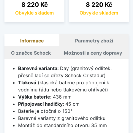
Cena
Cena
8 220 Kč
8 220 Kč
Obvykle skladem
Obvykle skladem
Informace
Parametry zboží
O značce Schock
Možnosti a ceny dopravy
Barevná varianta:
Day (granitový odlitek,
přesně ladí se dřezy Schock Cristadur)
Tlaková
(klasická baterie pro připojení k
vodnímu řádu nebo tlakovému ohřívači)
Výška baterie:
436 mm
Připojovací hadičky:
45 cm
Baterie je otočná o 150°
Barevné varianty z granitového odlitku
Montáž do standardního otvoru 35 mm