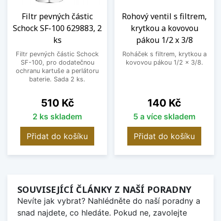
Filtr pevných částic
Rohový ventil s filtrem,
Schock SF-100 629883, 2
krytkou a kovovou
ks
pákou 1/2 x 3/8
Filtr pevných částic Schock
Roháček s filtrem, krytkou a
SF-100, pro dodatečnou
kovovou pákou 1/2 x 3/8.
ochranu kartuše a perlátoru
baterie. Sada 2 ks.
Cena
Cena
510 Kč
140 Kč
2 ks skladem
5 a více skladem
Přidat do košíku
Přidat do košíku
SOUVISEJÍCÍ ČLÁNKY Z NAŠÍ PORADNY
Nevíte jak vybrat? Nahlédněte do naší poradny a
snad najdete, co hledáte. Pokud ne, zavolejte