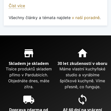
Číst více
Všechny články a témata najdete
v naší poradně
.
Proč nakupovat u nás?
store_mall_directory
home
Skladem je skladem
30 let zkušeností v oboru
Tisíce produktů skladem
Máme vlastní kuchyňské
přímo v Pardubicích.
studio a vyrábíme
Objednáte dnes, máte
špičkové kuchyně. Víme
zítra.
přesně, co funguje.
local_shipping
sync
Doprava zdarma od
Až 60 dní na vrácení