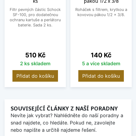
ks
pákou 1/2 x 3/8
Filtr pevných částic Schock
Roháček s filtrem, krytkou a
SF-100, pro dodatečnou
kovovou pákou 1/2 x 3/8.
ochranu kartuše a perlátoru
baterie. Sada 2 ks.
Cena
Cena
510 Kč
140 Kč
2 ks skladem
5 a více skladem
Přidat do košíku
Přidat do košíku
SOUVISEJÍCÍ ČLÁNKY Z NAŠÍ PORADNY
Nevíte jak vybrat? Nahlédněte do naší poradny a
snad najdete, co hledáte. Pokud ne, zavolejte
nebo napište a určitě najdeme řešení.