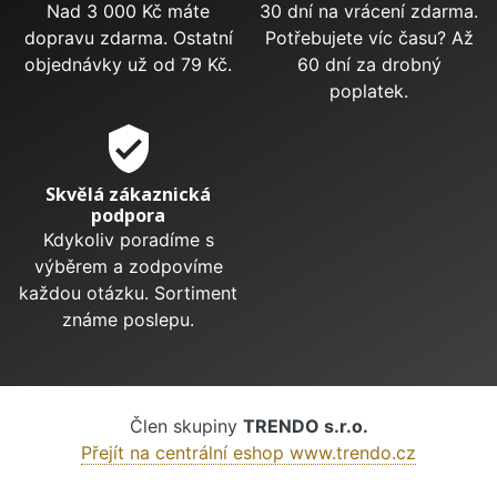
Nad 3 000 Kč máte
30 dní na vrácení zdarma.
dopravu zdarma. Ostatní
Potřebujete víc času? Až
objednávky už od 79 Kč.
60 dní za drobný
poplatek.
verified_user
Skvělá zákaznická
podpora
Kdykoliv poradíme s
výběrem a zodpovíme
každou otázku. Sortiment
známe poslepu.
Člen skupiny
TRENDO s.r.o.
Přejít na centrální eshop www.trendo.cz