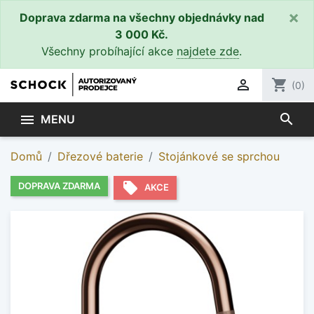
×
Doprava zdarma na všechny objednávky nad
3 000 Kč.
Všechny probíhající akce
najdete zde
.

shopping_cart
(0)
search

MENU
Domů
Dřezové baterie
Stojánkové se sprchou
local_offer
DOPRAVA ZDARMA
AKCE