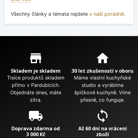
Všechny články a témata najdete
v naší poradně
.
Proč nakupovat u nás?
store_mall_directory
home
Skladem je skladem
30 let zkušeností v oboru
Tisíce produktů skladem
Máme vlastní kuchyňské
přímo v Pardubicích.
studio a vyrábíme
Objednáte dnes, máte
špičkové kuchyně. Víme
zítra.
přesně, co funguje.
local_shipping
sync
Doprava zdarma od
Až 60 dní na vrácení
3 000 Kč
zboží