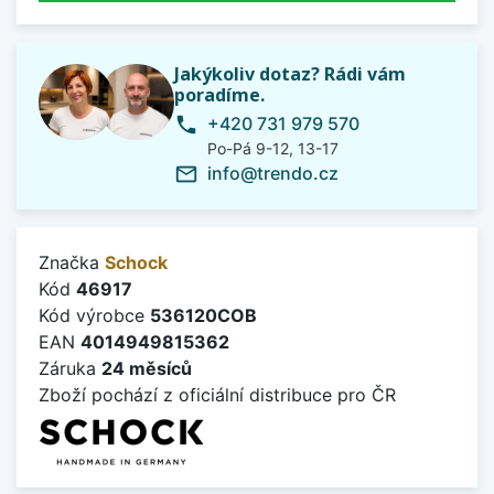
Jakýkoliv dotaz? Rádi vám
poradíme.
+420 731 979 570
phone
Po-Pá 9-12, 13-17
info@trendo.cz
mail_outline
Značka
Schock
Kód
46917
Kód výrobce
536120COB
EAN
4014949815362
Záruka
24 měsíců
Zboží pochází z oficiální distribuce pro ČR