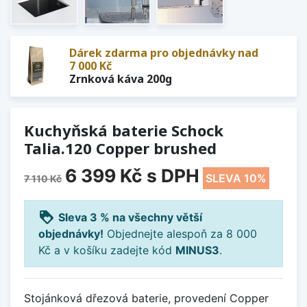
Dárek zdarma pro objednávky nad
7 000 Kč
Zrnková káva 200g
Kuchyňská baterie Schock
Talia.120 Copper brushed
6 399 Kč
s DPH
SLEVA 10%
7 110 Kč
loyalty
Sleva 3 % na všechny větší
objednávky!
Objednejte alespoň za 8 000
Kč a v košíku zadejte kód
MINUS3
.
Stojánková dřezová baterie, provedení Copper