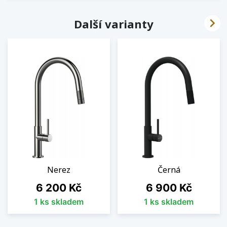

Další varianty
Nerez
Černá
Cena
Cena
6 200 Kč
6 900 Kč
1 ks skladem
1 ks skladem