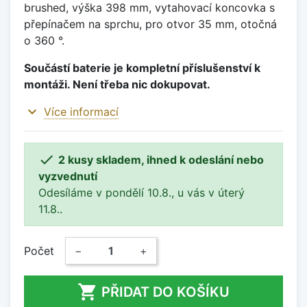
brushed, výška 398 mm, vytahovací koncovka s
přepínačem na sprchu, pro otvor 35 mm, otočná
o 360 °.
Součástí baterie je kompletní příslušenství k
montáži. Není třeba nic dokupovat.
expand_more
Více informací

2 kusy skladem, ihned k odeslání nebo
vyzvednutí
Odesíláme v pondělí 10.8., u vás v úterý
11.8..
Počet
−
+

PŘIDAT DO KOŠÍKU