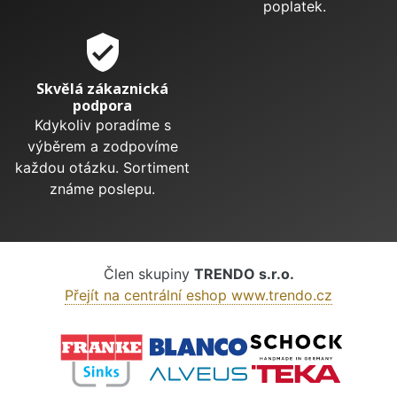
poplatek.
verified_user
Skvělá zákaznická
podpora
Kdykoliv poradíme s
výběrem a zodpovíme
každou otázku. Sortiment
známe poslepu.
Člen skupiny
TRENDO s.r.o.
Přejít na centrální eshop www.trendo.cz