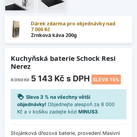
Dárek zdarma pro objednávky nad
7 000 Kč
Zrnková káva 200g
Kuchyňská baterie Schock Resi
Nerez
5 143 Kč
s DPH
SLEVA 15%
6 050 Kč
loyalty
Sleva 3 % na všechny větší
objednávky!
Objednejte alespoň za 8 000
Kč a v košíku zadejte kód
MINUS3
.
Stojánková dřezová baterie, provedení Masivní