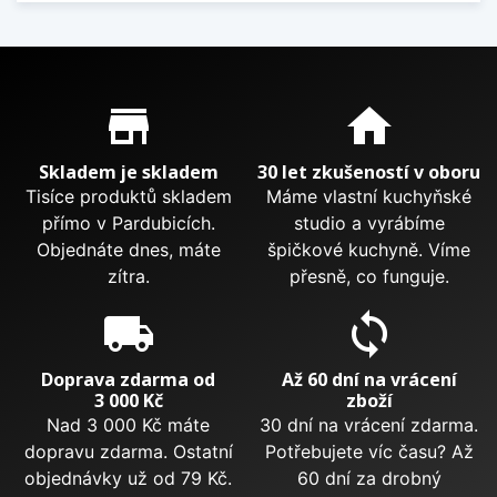
Proč nakupovat u nás?
store_mall_directory
home
Skladem je skladem
30 let zkušeností v oboru
Tisíce produktů skladem
Máme vlastní kuchyňské
přímo v Pardubicích.
studio a vyrábíme
Objednáte dnes, máte
špičkové kuchyně. Víme
zítra.
přesně, co funguje.
local_shipping
sync
Doprava zdarma od
Až 60 dní na vrácení
3 000 Kč
zboží
Nad 3 000 Kč máte
30 dní na vrácení zdarma.
dopravu zdarma. Ostatní
Potřebujete víc času? Až
objednávky už od 79 Kč.
60 dní za drobný