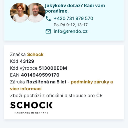
Jakýkoliv dotaz? Rádi vám
poradíme.
+420 731 979 570
phone
Po-Pá 9-12, 13-17
info@trendo.cz
mail_outline
Značka
Schock
Kód
43129
Kód výrobce
513000EDM
EAN
4014949599170
Záruka
Rozšířená na 5 let -
podmínky záruky a
více informací
Zboží pochází z oficiální distribuce pro ČR