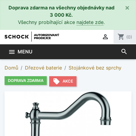
×
Doprava zdarma na všechny objednávky nad
3 000 Kč.
Všechny probíhající akce
najdete zde
.

shopping_cart
(0)
search

MENU
Domů
Dřezové baterie
Stojánkové bez sprchy
local_offer
DOPRAVA ZDARMA
AKCE