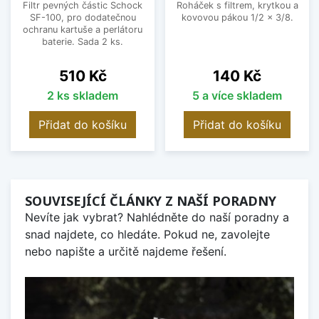
Filtr pevných částic Schock
Roháček s filtrem, krytkou a
SF-100, pro dodatečnou
kovovou pákou 1/2 x 3/8.
ochranu kartuše a perlátoru
baterie. Sada 2 ks.
Cena
Cena
510 Kč
140 Kč
2 ks skladem
5 a více skladem
Přidat do košíku
Přidat do košíku
SOUVISEJÍCÍ ČLÁNKY Z NAŠÍ PORADNY
Nevíte jak vybrat? Nahlédněte do naší poradny a
snad najdete, co hledáte. Pokud ne, zavolejte
nebo napište a určitě najdeme řešení.