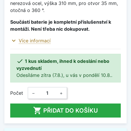
nerezová ocel, výška 310 mm, pro otvor 35 mm,
otočná o 360 °.
Součástí baterie je kompletní příslušenství k
montáži. Není třeba nic dokupovat.
expand_more
Více informací

1 kus skladem, ihned k odeslání nebo
vyzvednutí
Odesíláme zítra (7.8.), u vás v pondělí 10.8..
Počet
−
+

PŘIDAT DO KOŠÍKU