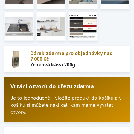
Dárek zdarma pro objednávky nad
7 000 Kč
Zrnková káva 200g
Vrtání otvorů do dřezu zdarma
Je to jednoduché - vložíte produkt do košíku a v
košíku si můžete naklikat, kam máme vyvrtat
otvory.