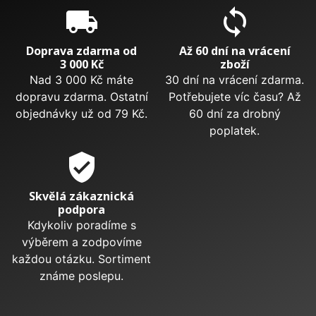
local_shipping
sync
Doprava zdarma od
Až 60 dní na vrácení
3 000 Kč
zboží
Nad 3 000 Kč máte
30 dní na vrácení zdarma.
dopravu zdarma. Ostatní
Potřebujete víc času? Až
objednávky už od 79 Kč.
60 dní za drobný
poplatek.
verified_user
Skvělá zákaznická
podpora
Kdykoliv poradíme s
výběrem a zodpovíme
každou otázku. Sortiment
známe poslepu.