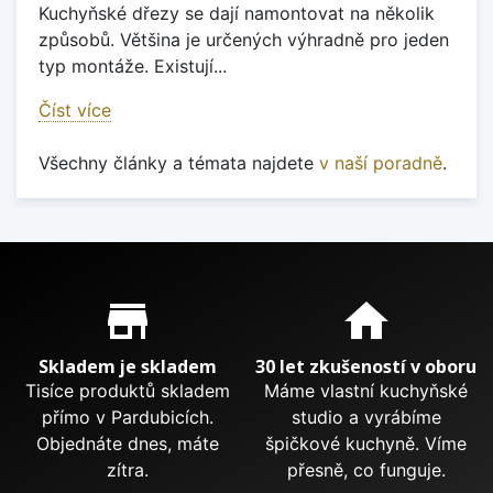
Kuchyňské dřezy se dají namontovat na několik
způsobů. Většina je určených výhradně pro jeden
typ montáže. Existují...
Číst více
Všechny články a témata najdete
v naší poradně
.
Proč nakupovat u nás?
store_mall_directory
home
Skladem je skladem
30 let zkušeností v oboru
Tisíce produktů skladem
Máme vlastní kuchyňské
přímo v Pardubicích.
studio a vyrábíme
Objednáte dnes, máte
špičkové kuchyně. Víme
zítra.
přesně, co funguje.