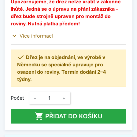
Upozorňujeme, že dřez nelze vrátit v zákonné
lhůtě. Jedná se o úpravu na přání zákazníka -
dřez bude strojně upraven pro montáž do
roviny. Nutná platba předem!
expand_more
Více informací

Dřez je na objednání, ve výrobě v
Německu se speciálně upravuje pro
osazení do roviny. Termín dodání 2–4
týdny.
Počet
−
+

PŘIDAT DO KOŠÍKU