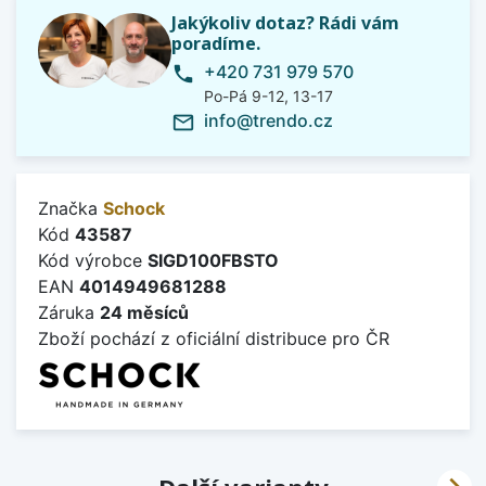
Jakýkoliv dotaz? Rádi vám
poradíme.
+420 731 979 570
phone
Po-Pá 9-12, 13-17
info@trendo.cz
mail_outline
Značka
Schock
Kód
43587
Kód výrobce
SIGD100FBSTO
EAN
4014949681288
Záruka
24 měsíců
Zboží pochází z oficiální distribuce pro ČR