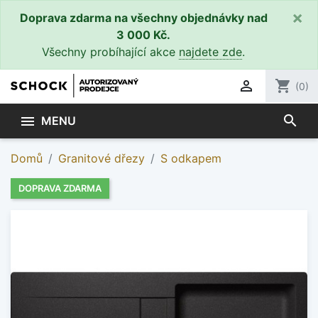
×
Doprava zdarma na všechny objednávky nad
3 000 Kč.
Všechny probíhající akce
najdete zde
.

shopping_cart
(0)
search

MENU
Domů
Granitové dřezy
S odkapem
DOPRAVA ZDARMA