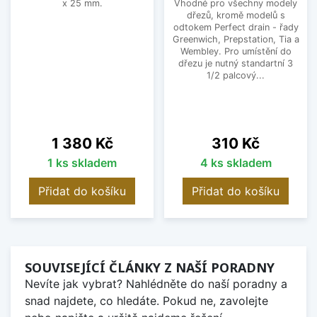
x 25 mm.
Vhodné pro všechny modely
dřezů, kromě modelů s
odtokem Perfect drain - řady
Greenwich, Prepstation, Tia a
Wembley. Pro umístění do
dřezu je nutný standartní 3
1/2 palcový...
Cena
Cena
1 380 Kč
310 Kč
1 ks skladem
4 ks skladem
Přidat do košíku
Přidat do košíku
SOUVISEJÍCÍ ČLÁNKY Z NAŠÍ PORADNY
Nevíte jak vybrat? Nahlédněte do naší poradny a
snad najdete, co hledáte. Pokud ne, zavolejte