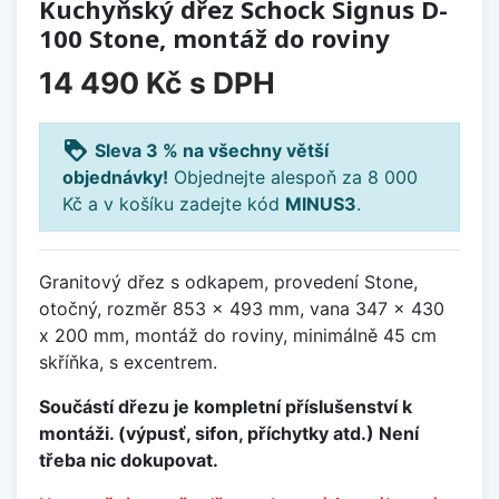
Kuchyňský dřez Schock Signus D-
100 Stone, montáž do roviny
14 490 Kč
s DPH
loyalty
Sleva 3 % na všechny větší
objednávky!
Objednejte alespoň za 8 000
Kč a v košíku zadejte kód
MINUS3
.
Granitový dřez s odkapem, provedení Stone,
otočný, rozměr 853 x 493 mm, vana 347 x 430
x 200 mm, montáž do roviny, minimálně 45 cm
skříňka, s excentrem.
Součástí dřezu je kompletní příslušenství k
montáži. (výpusť, sifon, příchytky atd.) Není
třeba nic dokupovat.