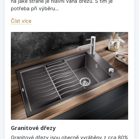
na jaké straně je hlavní vana dřezu. S tím je
potřeba při výběru...
Číst více
Granitové dřezy
Granitové dřezy jsou obecně vyráběny z cca 80%