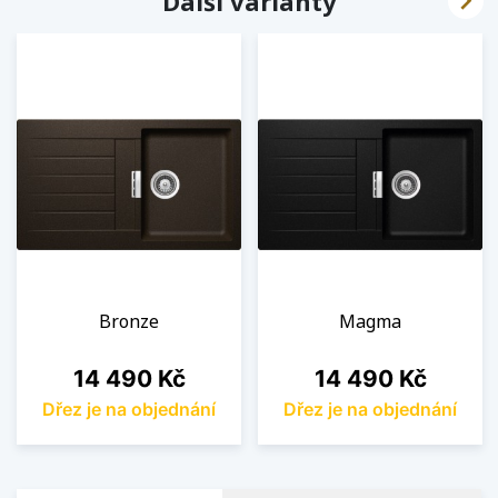

Další varianty
Bronze
Magma
Cena
Cena
14 490 Kč
14 490 Kč
Dřez je na objednání
Dřez je na objednání