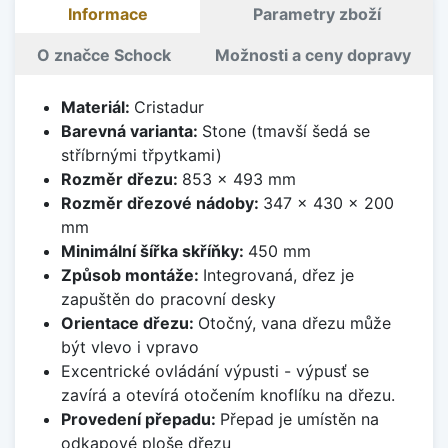
Informace
Parametry zboží
O značce Schock
Možnosti a ceny dopravy
Materiál:
Cristadur
Barevná varianta:
Stone (tmavší šedá se
stříbrnými třpytkami)
Rozměr dřezu:
853 x 493 mm
Rozměr dřezové nádoby:
347 x 430 x 200
mm
Minimální šířka skříňky:
450 mm
Způsob montáže:
Integrovaná, dřez je
zapuštěn do pracovní desky
Orientace dřezu:
Otočný, vana dřezu může
být vlevo i vpravo
Excentrické ovládání výpusti - výpusť se
zavírá a otevírá otočením knoflíku na dřezu.
Provedení přepadu:
Přepad je umístěn na
odkapové ploše dřezu