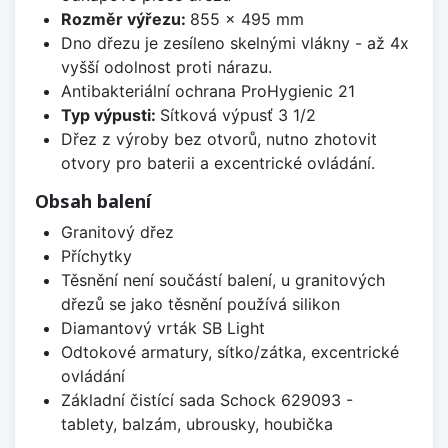
Rozměr výřezu:
855 x 495 mm
Dno dřezu je zesíleno skelnými vlákny - až 4x
vyšší odolnost proti nárazu.
Antibakteriální ochrana ProHygienic 21
Typ výpusti:
Sítková výpusť 3 1/2
Dřez z výroby bez otvorů, nutno zhotovit
otvory pro baterii a excentrické ovládání.
Obsah balení
Granitový dřez
Příchytky
Těsnění není součástí balení, u granitových
dřezů se jako těsnění používá silikon
Diamantový vrták SB Light
Odtokové armatury, sítko/zátka, excentrické
ovládání
Základní čistící sada Schock 629093 -
tablety, balzám, ubrousky, houbička