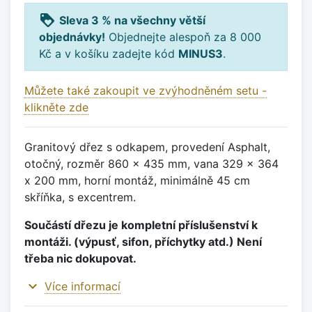
loyalty
Sleva 3 % na všechny větší
objednávky!
Objednejte alespoň za 8 000
Kč a v košíku zadejte kód
MINUS3
.
Můžete také zakoupit ve zvýhodněném setu -
klikněte zde
Granitový dřez s odkapem, provedení Asphalt,
otočný, rozměr 860 x 435 mm, vana 329 x 364
x 200 mm, horní montáž, minimálně 45 cm
skříňka, s excentrem.
Součástí dřezu je kompletní příslušenství k
montáži. (výpusť, sifon, příchytky atd.) Není
třeba nic dokupovat.
expand_more
Více informací