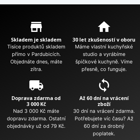
Proč nakupovat u nás?
store_mall_directory
home
Skladem je skladem
30 let zkušeností v oboru
Tisíce produktů skladem
Máme vlastní kuchyňské
přímo v Pardubicích.
studio a vyrábíme
Objednáte dnes, máte
špičkové kuchyně. Víme
zítra.
přesně, co funguje.
local_shipping
sync
Doprava zdarma od
Až 60 dní na vrácení
3 000 Kč
zboží
Nad 3 000 Kč máte
30 dní na vrácení zdarma.
dopravu zdarma. Ostatní
Potřebujete víc času? Až
objednávky už od 79 Kč.
60 dní za drobný
poplatek.