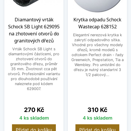
Diamantový vrták
Krytka odpadu Schock
Schock SB Light 629095
Wastecap 628152
na zhotovení otvorů do
Elegantní nerezová krytka k
granitových dřezů
zakrytí odpadového sítka.
Vhodné pro všechny modely
Vrták Schock SB Light s
dřezů, kromě modelů s
diamantovými částicemi, pro
odtokem Perfect drain - řady
zhotovení otvorů do
Greenwich, Prepstation, Tia a
granitového dřezu, průměr
Wembley. Pro umístění do
35 mm. Životnost cca pět
dřezu je nutný standartní 3
otvorů. Profesionální variantu
1/2 palcový...
pro dlouhodobé používání
naleznete pod kódem
629007.
Cena
Cena
270 Kč
310 Kč
4 ks skladem
4 ks skladem
Přidat do košíku
Přidat do košíku