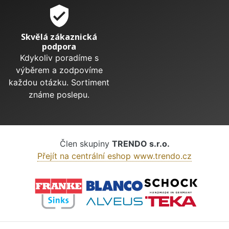
verified_user
Skvělá zákaznická
podpora
Kdykoliv poradíme s
výběrem a zodpovíme
každou otázku. Sortiment
známe poslepu.
Člen skupiny
TRENDO s.r.o.
Přejít na centrální eshop www.trendo.cz