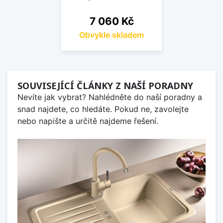
Cena
7 060 Kč
Obvykle skladem
SOUVISEJÍCÍ ČLÁNKY Z NAŠÍ PORADNY
Nevíte jak vybrat? Nahlédněte do naší poradny a
snad najdete, co hledáte. Pokud ne, zavolejte
nebo napište a určitě najdeme řešení.