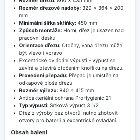
Rozměr dřezu:
860 x 435 mm
Rozměr dřezové nádoby:
329 x 364 x 200
mm
Minimální šířka skříňky:
450 mm
Způsob montáže:
Horní, dřez je usazen nad
pracovní desku
Orientace dřezu:
Otočný, vana dřezu může
být vlevo i vpravo
Excentrické ovládání výpusti - výpusť se
zavírá a otevírá otočením knoflíku na dřezu.
Provedení přepadu:
Přepad je umístěn na
odkapové ploše dřezu
Rozměr výřezu:
840 x 415 mm
Antibakteriální ochrana ProHygienic 21
Typ výpusti:
Sítková výpusť 3 1/2
Dřez z výroby bez otvorů, nutno zhotovit
otvory pro baterii a excentrické ovládání.
Obsah balení