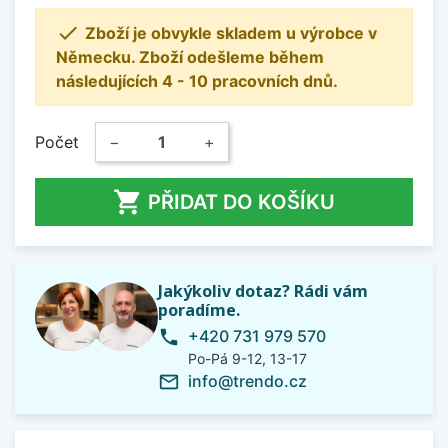

Zboží je obvykle skladem u výrobce v
Německu. Zboží odešleme během
následujících 4 - 10 pracovních dnů.
Počet
−
+

PŘIDAT DO KOŠÍKU
Jakýkoliv dotaz? Rádi vám
poradíme.
+420 731 979 570
phone
Po-Pá 9-12, 13-17
info@trendo.cz
mail_outline