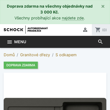
×
Doprava zdarma na všechny objednávky nad
3 000 Kč.
Všechny probíhající akce
najdete zde
.

shopping_cart
(0)
search

MENU
Domů
Granitové dřezy
S odkapem
DOPRAVA ZDARMA