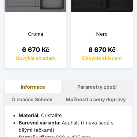
Croma
Nero
Cena
Cena
6 670 Kč
6 670 Kč
Obvykle skladem
Obvykle skladem
Informace
Parametry zboží
O značce Schock
Možnosti a ceny dopravy
Materiál:
Cristalite
Barevná varianta:
Asphalt (tmavá šedá s
bílými tečkami)