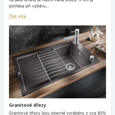
potřeba při výběru...
Číst více
Granitové dřezy
Granitové dřezy jsou obecně vyráběny z cca 80%