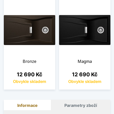
Bronze
Magma
Cena
Cena
12 690 Kč
12 690 Kč
Obvykle skladem
Obvykle skladem
Informace
Parametry zboží