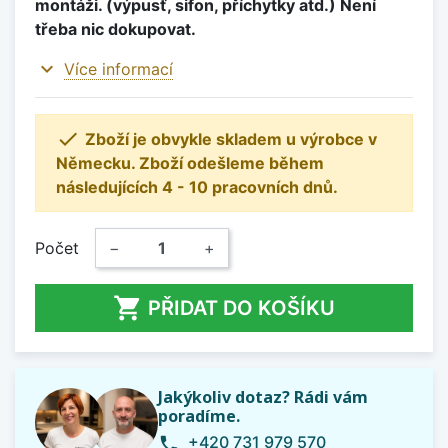
montáži. (výpusť, sifon, příchytky atd.) Není
třeba nic dokupovat.
expand_more
Více informací

Zboží je obvykle skladem u výrobce v
Německu. Zboží odešleme během
následujících 4 - 10 pracovních dnů.
Počet
−
+

PŘIDAT DO KOŠÍKU
Jakýkoliv dotaz? Rádi vám
poradíme.
+420 731 979 570
phone