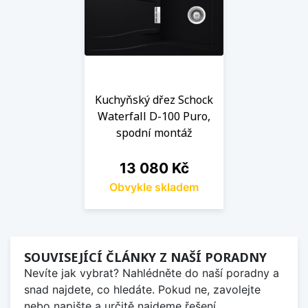
Kuchyňský dřez Schock
Waterfall D-100 Puro,
spodní montáž
Cena
13 080 Kč
Obvykle skladem
SOUVISEJÍCÍ ČLÁNKY Z NAŠÍ PORADNY
Nevíte jak vybrat? Nahlédněte do naší poradny a
snad najdete, co hledáte. Pokud ne, zavolejte
nebo napište a určitě najdeme řešení.