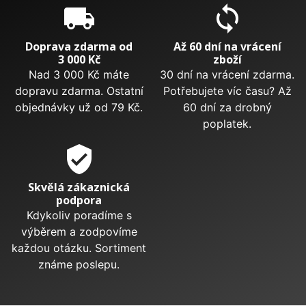
local_shipping
sync
Doprava zdarma od
Až 60 dní na vrácení
3 000 Kč
zboží
Nad 3 000 Kč máte
30 dní na vrácení zdarma.
dopravu zdarma. Ostatní
Potřebujete víc času? Až
objednávky už od 79 Kč.
60 dní za drobný
poplatek.
verified_user
Skvělá zákaznická
podpora
Kdykoliv poradíme s
výběrem a zodpovíme
každou otázku. Sortiment
známe poslepu.