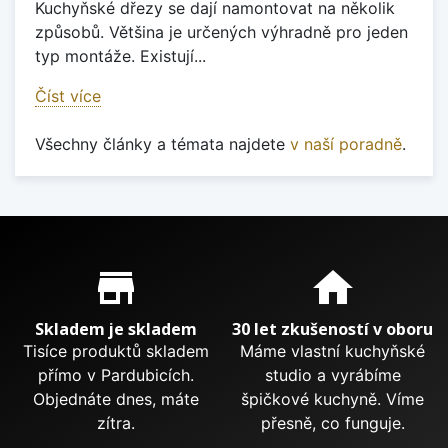
Kuchyňské dřezy se dají namontovat na několik
způsobů. Většina je určených výhradně pro jeden
typ montáže. Existují...
Číst více
Všechny články a témata najdete
v naší poradně
.
Proč nakupovat u nás?
store_mall_directory
home
Skladem je skladem
30 let zkušeností v oboru
Tisíce produktů skladem
Máme vlastní kuchyňské
přímo v Pardubicích.
studio a vyrábíme
Objednáte dnes, máte
špičkové kuchyně. Víme
zítra.
přesně, co funguje.