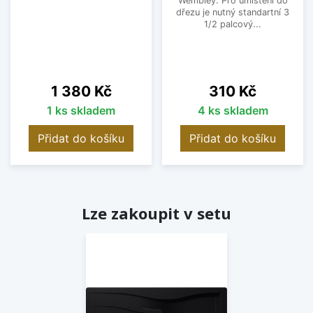
Wembley. Pro umístění do
dřezu je nutný standartní 3
1/2 palcový...
Cena
Cena
1 380 Kč
310 Kč
1 ks skladem
4 ks skladem
Přidat do košíku
Přidat do košíku
Lze zakoupit v setu