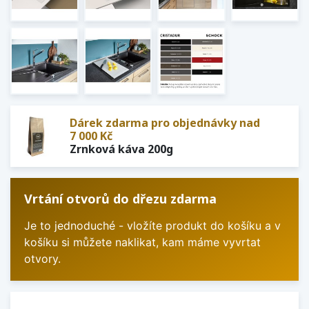
Dárek zdarma pro objednávky nad
7 000 Kč
Zrnková káva 200g
Vrtání otvorů do dřezu zdarma
Je to jednoduché - vložíte produkt do košíku a v
košíku si můžete naklikat, kam máme vyvrtat
otvory.