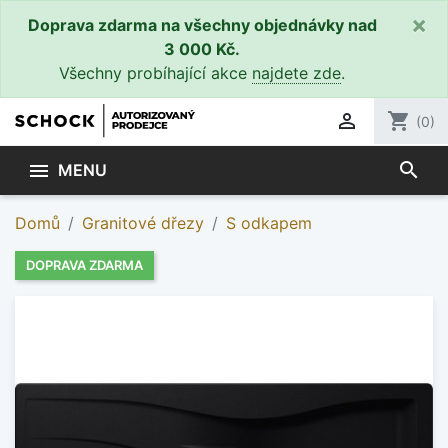
×
Doprava zdarma na všechny objednávky nad
3 000 Kč.
Všechny probíhající akce
najdete zde
.

shopping_cart
(0)
search

MENU
Domů
Granitové dřezy
S odkapem
DOPRAVA ZDARMA