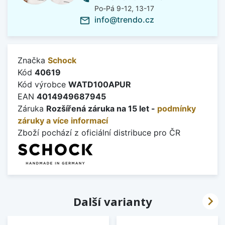
Po-Pá 9-12, 13-17
info@trendo.cz
mail_outline
Značka
Schock
Kód
40619
Kód výrobce
WATD100APUR
EAN
4014949687945
Záruka
Rozšířená záruka na 15 let -
podmínky
záruky a více informací
Zboží pochází z oficiální distribuce pro ČR

Další varianty