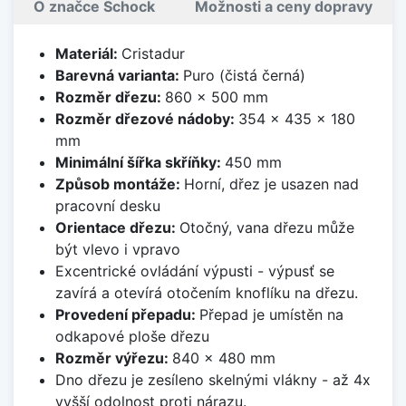
O značce Schock
Možnosti a ceny dopravy
Materiál:
Cristadur
Barevná varianta:
Puro (čistá černá)
Rozměr dřezu:
860 x 500 mm
Rozměr dřezové nádoby:
354 x 435 x 180
mm
Minimální šířka skříňky:
450 mm
Způsob montáže:
Horní, dřez je usazen nad
pracovní desku
Orientace dřezu:
Otočný, vana dřezu může
být vlevo i vpravo
Excentrické ovládání výpusti - výpusť se
zavírá a otevírá otočením knoflíku na dřezu.
Provedení přepadu:
Přepad je umístěn na
odkapové ploše dřezu
Rozměr výřezu:
840 x 480 mm
Dno dřezu je zesíleno skelnými vlákny - až 4x
vyšší odolnost proti nárazu.