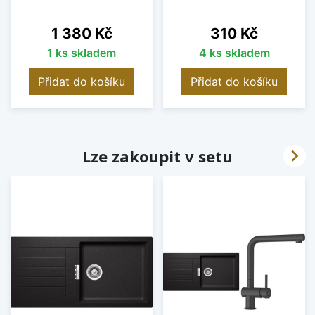
Cena
Cena
1 380 Kč
310 Kč
1 ks skladem
4 ks skladem
Přidat do košíku
Přidat do košíku

Lze zakoupit v setu