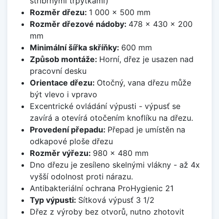
stříbrnými třpytkami)
Rozměr dřezu:
1 000 x 500 mm
Rozměr dřezové nádoby:
478 x 430 x 200
mm
Minimální šířka skříňky:
600 mm
Způsob montáže:
Horní, dřez je usazen nad
pracovní desku
Orientace dřezu:
Otočný, vana dřezu může
být vlevo i vpravo
Excentrické ovládání výpusti - výpusť se
zavírá a otevírá otočením knoflíku na dřezu.
Provedení přepadu:
Přepad je umístěn na
odkapové ploše dřezu
Rozměr výřezu:
980 x 480 mm
Dno dřezu je zesíleno skelnými vlákny - až 4x
vyšší odolnost proti nárazu.
Antibakteriální ochrana ProHygienic 21
Typ výpusti:
Sítková výpusť 3 1/2
Dřez z výroby bez otvorů, nutno zhotovit