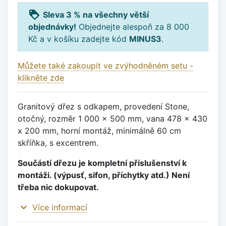
loyalty
Sleva 3 % na všechny větší
objednávky!
Objednejte alespoň za 8 000
Kč a v košíku zadejte kód
MINUS3
.
Můžete také zakoupit ve zvýhodněném setu -
klikněte zde
Granitový dřez s odkapem, provedení Stone,
otočný, rozměr 1 000 x 500 mm, vana 478 x 430
x 200 mm, horní montáž, minimálně 60 cm
skříňka, s excentrem.
Součástí dřezu je kompletní příslušenství k
montáži. (výpusť, sifon, příchytky atd.) Není
třeba nic dokupovat.
expand_more
Více informací