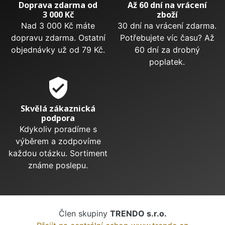
Doprava zdarma od
Až 60 dní na vrácení
3 000 Kč
zboží
Nad 3 000 Kč máte
30 dní na vrácení zdarma.
dopravu zdarma. Ostatní
Potřebujete víc času? Až
objednávky už od 79 Kč.
60 dní za drobný
poplatek.
verified_user
Skvělá zákaznická
podpora
Kdykoliv poradíme s
výběrem a zodpovíme
každou otázku. Sortiment
známe poslepu.
Člen skupiny
TRENDO s.r.o.