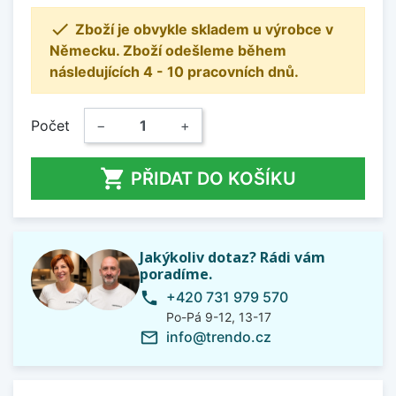

Zboží je obvykle skladem u výrobce v
Německu. Zboží odešleme během
následujících 4 - 10 pracovních dnů.
Počet
−
+

PŘIDAT DO KOŠÍKU
Jakýkoliv dotaz? Rádi vám
poradíme.
+420 731 979 570
phone
Po-Pá 9-12, 13-17
info@trendo.cz
mail_outline