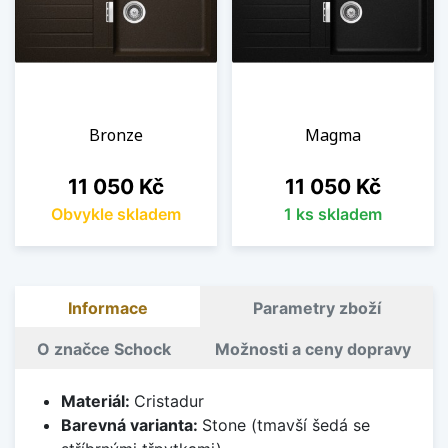
Bronze
Magma
Cena
Cena
11 050 Kč
11 050 Kč
Obvykle skladem
1 ks skladem
Informace
Parametry zboží
O značce Schock
Možnosti a ceny dopravy
Materiál:
Cristadur
Barevná varianta:
Stone (tmavší šedá se