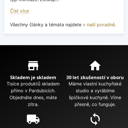
Číst více
Všechny články a témata najdete
v naší poradně
.
Proč nakupovat u nás?
store_mall_directory
home
Skladem je skladem
30 let zkušeností v oboru
Tisíce produktů skladem
Máme vlastní kuchyňské
přímo v Pardubicích.
studio a vyrábíme
Objednáte dnes, máte
špičkové kuchyně. Víme
zítra.
přesně, co funguje.
local_shipping
sync