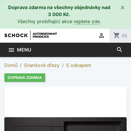
×
Doprava zdarma na všechny objednávky nad
3 000 Kč.
Všechny probíhající akce
najdete zde
.

shopping_cart
(0)
search

MENU
Domů
Granitové dřezy
S odkapem
DOPRAVA ZDARMA