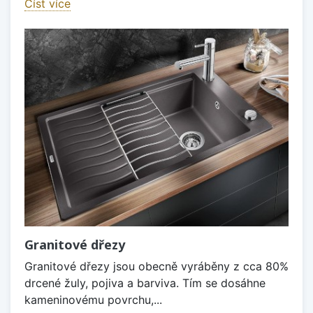
Číst více
Granitové dřezy
Granitové dřezy jsou obecně vyráběny z cca 80%
drcené žuly, pojiva a barviva. Tím se dosáhne
kameninovému povrchu,...