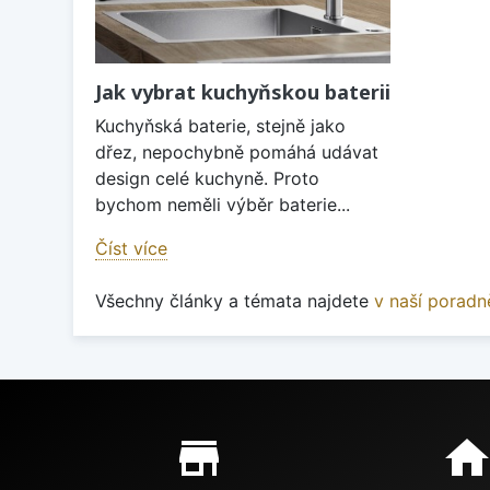
Jak vybrat kuchyňskou baterii
Kuchyňská baterie, stejně jako
dřez, nepochybně pomáhá udávat
design celé kuchyně. Proto
bychom neměli výběr baterie...
Číst více
Všechny články a témata najdete
v naší poradn
Proč nakupovat u nás?
store_mall_directory
hom