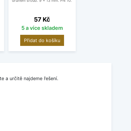
druhém šroub. 9 x 13 mm. PN 10.
Cena
57 Kč
5 a více skladem
Přidat do košíku
e a určitě najdeme řešení.