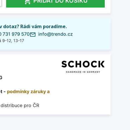

PŘIDAT DO KOŠÍKU
iv dotaz? Rádi vám poradíme.
 731 979 570
info@trendo.cz
mail_outline
 9-12, 13-17
G
et -
podmínky záruky a
 distribuce pro ČR