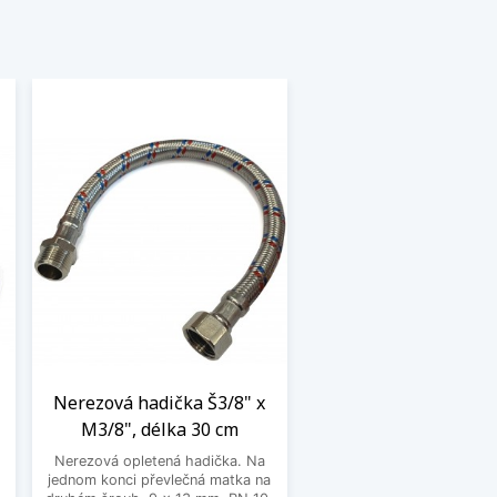
Nerezová hadička Š3/8" x
M3/8", délka 30 cm
Nerezová opletená hadička. Na
jednom konci převlečná matka na
o