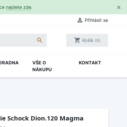
×
kce
najdete zde
.

Přihlásit se

shopping_cart
Košík
(0)
ORADNA
VŠE O
KONTAKT
NÁKUPU
ie Schock Dion.120 Magma