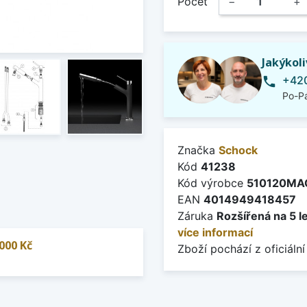
Počet
−
+
Jakýkol
+420
phone
Po-Pá
Značka
Schock
Kód
41238
Kód výrobce
510120MA
EAN
4014949418457
Záruka
Rozšířená na 5 l
více informací
000 Kč
Zboží pochází z oficiální