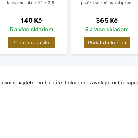
kovovou pákou 1/2 x 3/8.
pračku se zpětnou klapkou.
Cena
Cena
140 Kč
365 Kč
5 a více skladem
5 a více skladem
Přidat do košíku
Přidat do košíku
a snad najdete, co hledáte. Pokud ne, zavolejte nebo napišt