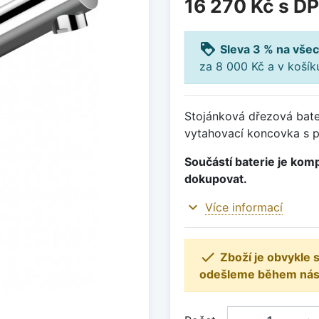
16 270 Kč
s D
loyalty
Sleva 3 % na všec
za 8 000 Kč a v koší
Stojánková dřezová bate
vytahovací koncovka s p
Součástí baterie je komp
dokupovat.
expand_more
Více informací

Zboží je obvykle
odešleme během násle