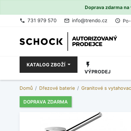
Doprava zdarma na 
731 979 570
info@trendo.cz
Po-
phone
mail_outline
access_time
flash_on
KATALOG ZBOŽÍ
VÝPRODEJ
Domů
Dřezové baterie
Granitové s vytahova
DOPRAVA ZDARMA