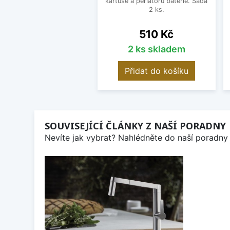
kartuše a perlátoru baterie. Sada
2 ks.
Cena
510 Kč
2 ks skladem
Přidat do košíku
SOUVISEJÍCÍ ČLÁNKY Z NAŠÍ PORADNY
Nevíte jak vybrat? Nahlédněte do naší poradny 