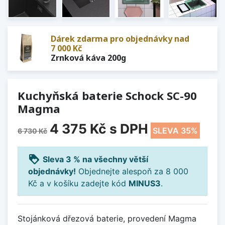
Dárek zdarma pro objednávky nad
7 000 Kč
Zrnková káva 200g
Kuchyňská baterie Schock SC-90
Magma
4 375 Kč
s DPH
SLEVA 35%
6 730 Kč
loyalty
Sleva 3 % na všechny větší
objednávky!
Objednejte alespoň za 8 000
Kč a v košíku zadejte kód
MINUS3
.
Stojánková dřezová baterie, provedení Magma