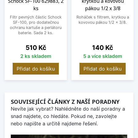
Schock SF-100 629883, 2
krytkou a kovovou
ks
pákou 1/2 x 3/8
Filtr pevných částic Schock
Roháček s filtrem, krytkou a
SF-100, pro dodatečnou
kovovou pákou 1/2 x 3/8.
ochranu kartuše a perlátoru
baterie. Sada 2 ks.
Cena
Cena
510 Kč
140 Kč
2 ks skladem
5 a více skladem
Přidat do košíku
Přidat do košíku
SOUVISEJÍCÍ ČLÁNKY Z NAŠÍ PORADNY
Nevíte jak vybrat? Nahlédněte do naší poradny a
snad najdete, co hledáte. Pokud ne, zavolejte
nebo napište a určitě najdeme řešení.