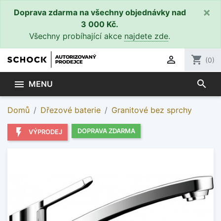
×
Doprava zdarma na všechny objednávky nad
3 000 Kč.
Všechny probíhající akce
najdete zde
.

shopping_cart
(0)
search

MENU
Domů
Dřezové baterie
Granitové bez sprchy
flash_on
DOPRAVA ZDARMA
VÝPRODEJ