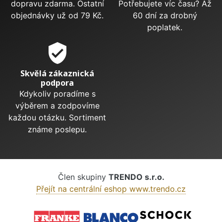
dopravu zdarma. Ostatní
Potřebujete víc času? Až
objednávky už od 79 Kč.
60 dní za drobný
poplatek.
verified_user
Skvělá zákaznická
podpora
Kdykoliv poradíme s
výběrem a zodpovíme
každou otázku. Sortiment
známe poslepu.
Člen skupiny
TRENDO s.r.o.
Přejít na centrální eshop www.trendo.cz