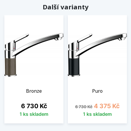
Další varianty
Bronze
Puro
Cena
Běžná cena
Cena
6 730 Kč
4 375 Kč
6 730 Kč
1 ks skladem
1 ks skladem