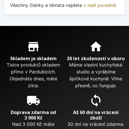
Všechny články a témata najdete
v naší poradně
.
Proč nakupovat u nás?
store_mall_directory
home
Skladem je skladem
30 let zkušeností v oboru
Tisíce produktů skladem
Máme vlastní kuchyňské
přímo v Pardubicích.
studio a vyrábíme
Objednáte dnes, máte
špičkové kuchyně. Víme
zítra.
přesně, co funguje.
local_shipping
sync
Doprava zdarma od
Až 60 dní na vrácení
3 000 Kč
zboží
Nad 3 000 Kč máte
30 dní na vrácení zdarma.