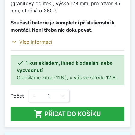
(granitový odlitek), výška 178 mm, pro otvor 35
mm, otočná o 360 °.
Součástí baterie je kompletní příslušenství k
montáži. Není třeba nic dokupovat.
expand_more
Více informací

1 kus skladem, ihned k odeslání nebo
vyzvednutí
Odesíláme zítra (11.8.), u vás ve středu 12.8..
Počet
−
+

PŘIDAT DO KOŠÍKU