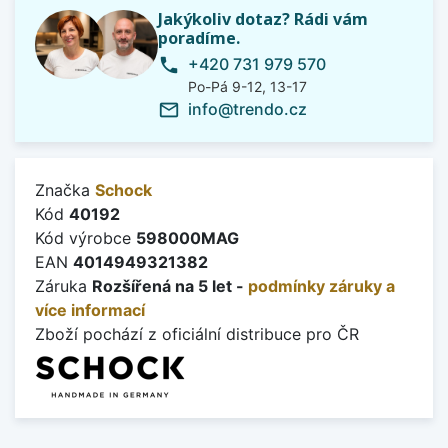
Jakýkoliv dotaz? Rádi vám
poradíme.
+420 731 979 570
phone
Po-Pá 9-12, 13-17
info@trendo.cz
mail_outline
Značka
Schock
Kód
40192
Kód výrobce
598000MAG
EAN
4014949321382
Záruka
Rozšířená na 5 let -
podmínky záruky a
více informací
Zboží pochází z oficiální distribuce pro ČR